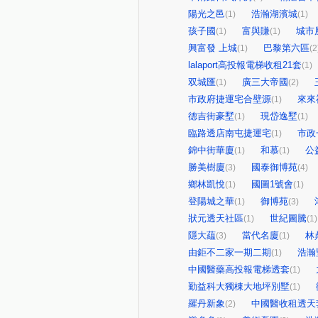
陽光之邑
浩瀚湖濱城
(1)
(1)
孩子國
富與賺
城市
(1)
(1)
興富發 上城
巴黎第六區
(1)
(2
lalaport高投報電梯收租21套
(1)
双城匯
廣三大帝國
(1)
(2)
市政府捷運宅合壁源
來來
(1)
德吉街豪墅
現岱逸墅
(1)
(1)
臨路透店南屯捷運宅
市政
(1)
錦中街華廈
和慕
公
(1)
(1)
勝美樹廈
國泰御博苑
(3)
(4)
鄉林凱悅
國圖1號會
(1)
(1)
登陽城之華
御博苑
(1)
(3)
狀元透天社區
世紀圖騰
(1)
(1)
隱大藴
當代名廈
林
(3)
(1)
由鉅不二家一期二期
浩瀚
(1)
中國醫藥高投報電梯透套
(1)
勤益科大獨棟大地坪別墅
(1)
羅丹新象
中國醫收租透天
(2)