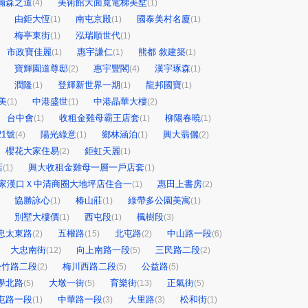
瀚森之道
美術館大面寬電梯美墅
(4)
(1)
由鉅大恆
南屯京殿
國泰美村名廈
(1)
(1)
(1)
梅亭東街
泓瑞順世代
(1)
(1)
市政寶佳麗
惠宇謙仁
熊都 敘建築
(1)
(1)
(1)
寶輝園道尊邸
惠宇豐閣
漢宇琢森
(2)
(4)
(1)
潤隆
登輝新世界一期
龍邦國寶
(1)
(1)
(1)
美
中港盛世
中港晶華大樓
(1)
(1)
(2)
台中會
收租金雞母霸王店套
柳陽春曉
(1)
(1)
(1)
21號
陽光綠意
鄉林涵泊
興大翡儷
(4)
(1)
(1)
(2)
櫻花大家住易
鉅虹天麗
(2)
(1)
店
興大收租金雞母一層一戶店套
(1)
(1)
家漢口Ｘ中清商圈大地坪店住合一
惠田上書房
(1)
(2)
協勝詠心
椿山莊
綠帶多公園美寓
(1)
(1)
(1)
別墅大樓價
西屯段
楓樹段
(1)
(1)
(3)
忠太東路
五權路
北屯路
中山路一段
(2)
(15)
(2)
(6)
大忠南街
向上南路一段
三民路二段
(12)
(5)
(2)
松竹路二段
梅川西路二段
公益路
(2)
(5)
(5)
學北路
大墩一街
育樂街
正氣街
(5)
(5)
(13)
(5)
屯路一段
中華路一段
大里路
松和街
(1)
(3)
(3)
(1)