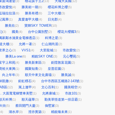
萊茵鴻運金
櫻花孩子王2
大城大英國
(3)
(13)
(12)
市政愛悅
勝美術一期
櫻花科博之櫻
(4)
(6)
(5)
泓瑞拉拉漾
勝美有禮
三中大樓
(6)
(6)
(3)
紀風華
真愛逢甲大樓
日光郡
(1)
(4)
(4)
勝美欣
寶輝SKY TOWER
(2)
(10)
)
國美
台中公園別墅
櫻花大櫻國3
(3)
(4)
(2)
(5)
獨家鄰水湳黃金電梯透店
科博之星
(1)
(3)
道大樓
允將一著
仁山潮尚居
(1)
(2)
(2)
世界之心
VVS1
大里龍城
市政愛悅
(3)
(4)
(1)
(2)
勝美La one
精銳SKY ONE
元心璽苑
(6)
(3)
(5)
富宇上和苑
勝美新東區
鉅陞敦富花園
(4)
(3)
(2)
寶裕大東興
國聚知青
皇普莊園
(1)
(2)
(2)
向上年年
順天中來文化廣場
勝美誠
(3)
(1)
(9)
林凱撒
鉅虹樸石
台中市西區五權路2-143號
(4)
(4)
(1)
AB區
寓上逢甲
文心百利
國美晴空
(12)
(4)
(1)
(4)
．大面寬電梯雙車美墅
允將康城
市政101
(1)
(1)
(3)
順天科博
順天蘊華
勤美草悟道第一排店霸
(1)
(3)
(1)
大街
蔡田開門大廈
御墅家
(5)
(3)
(3)
湖水岸
澄亦實築
精銳臻未來
(4)
(3)
(1)
(1)