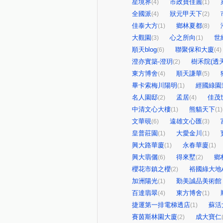
星境界
市政寶佳麗
(4)
(1)
全國派
狀元甲天下
(4)
(2)
佳泰大方
鄉林夏都
(1)
(8)
大觀園
心之所向
世
(3)
(1)
順天blog
聯聚保和大廈
(6)
(4)
澄亦實築-澄玥
樹禾院(透天
(2)
東方博舍
順天謙華
(4)
(5)
畢卡索梅川陽明
經國綠園
(1)
名人園邸
孟居
佳茂
(2)
(4)
中清文心大樓
熊貓天下
(1)
(1)
文華硯
遠雄文心匯
(6)
(3)
皇普莊園
大愛金川
(1)
(1)
興大路華廈
永春華廈
(1)
(1)
興大翡儷
得來墅
鄉
(6)
(2)
櫻花市鎮之櫻
裕國綠大地
(2)
加洲陽光
勤美誠品美術館
(1)
百達翡翠
東方博舍
(4)
(1)
捷運第一排電梯透店
蘇活
(1)
賽茵斯林園大廈
成大寶仁
(2)