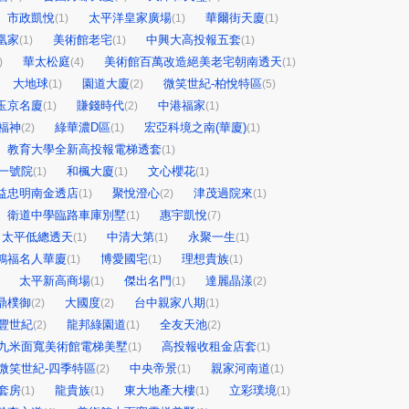
市政凱悅
太平洋皇家廣場
華爾街天廈
(1)
(1)
(1)
凰家
美術館老宅
中興大高投報五套
(1)
(1)
(1)
華太松庭
美術館百萬改造絕美老宅朝南透天
)
(4)
(1)
大地球
園道大廈
微笑世紀-柏悅特區
(1)
(2)
(5)
玉京名廈
賺錢時代
中港福家
(1)
(2)
(1)
福神
綠華濃D區
宏亞科境之南(華廈)
(2)
(1)
(1)
教育大學全新高投報電梯透套
(1)
一號院
和楓大廈
文心櫻花
(1)
(1)
(1)
益忠明南金透店
聚悅澄心
津茂過院來
(1)
(2)
(1)
衛道中學臨路車庫別墅
惠宇凱悅
(1)
(7)
太平低總透天
中清大第
永聚一生
(1)
(1)
(1)
鴻福名人華廈
博愛國宅
理想貴族
(1)
(1)
(1)
太平新高商場
傑出名門
達麗晶漾
(1)
(1)
(2)
鼎樸御
大國度
台中親家八期
(2)
(2)
(1)
豐世紀
龍邦綠園道
全友天池
(2)
(1)
(2)
九米面寬美術館電梯美墅
高投報收租金店套
(1)
(1)
微笑世紀-四季特區
中央帝景
親家河南道
(2)
(1)
(1)
套房
龍貴族
東大地產大樓
立彩璞境
(1)
(1)
(1)
(1)