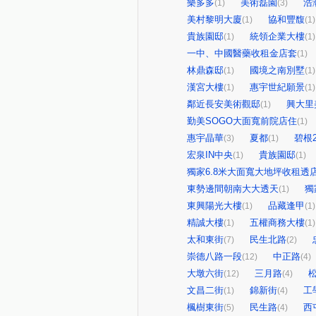
樂多多
美術磊園
浩
(1)
(3)
美村黎明大廈
協和豐馥
(1)
(1)
貴族園邸
統領企業大樓
(1)
(1)
一中、中國醫藥收租金店套
(1)
林鼎森邸
國境之南別墅
(1)
(1)
漢宮大樓
惠宇世紀願景
(1)
(1)
鄰近長安美術觀邸
興大里
(1)
勤美SOGO大面寬前院店住
(1)
惠宇晶華
夏都
碧根
(3)
(1)
宏泉IN中央
貴族園邸
(1)
(1)
獨家6.8米大面寬大地坪收租透
東勢邊間朝南大大透天
獨
(1)
東興陽光大樓
品藏逢甲
(1)
(1)
精誠大樓
五權商務大樓
(1)
(1)
太和東街
民生北路
(7)
(2)
崇德八路一段
中正路
(12)
(4)
大墩六街
三月路
(12)
(4)
文昌二街
錦新街
工
(1)
(4)
楓樹東街
民生路
西
(5)
(4)