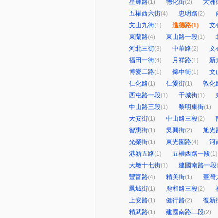
星輝路
德化街
大洲
(1)
(2)
五權西六街
忠明路
(4)
(2)
文山九街
進德路
(1)
文
(1)
東蘭路
東山路一段
(4)
(1)
河北三街
中華路
文
(3)
(2)
福田一街
月祥路
新
(4)
(1)
博愛二路
錦中街
文
(1)
(1)
仁化路
仁愛街
敦化
(1)
(1)
西屯路一段
干城街
(1)
(1)
中山路三段
黎明東街
(1)
(1)
大安街
中山路三段
(1)
(2)
智惠街
吳興街
旭光
(1)
(2)
光榮街
東光園路
河
(1)
(4)
港新五路
五權西路一段
(1)
(1)
大墩十七街
建國南路一段
(1)
豐富路
精美街
臺灣
(4)
(1)
鳳城街
鹿和路三段
(1)
(2)
上安路
健行路
復新
(1)
(2)
精武路
建國南路二段
(1)
(2)