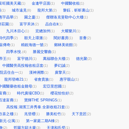
富旺國美天藏
金逢甲店面
中國醫收租
(1)
(1)
(1)
築
城市遠見
龍邦大第
磐鈺．昕昕裏山
(1)
(8)
(2)
(1)
惠宇晶華
園之廈
傑聯洛克斐勒中心大樓
(2)
(1)
(1)
好莊園
富宇禾沐
品自在Ⅱ
(1)
(2)
(1)
九川木目心
宏總加州
大耀樂川
(1)
(1)
(1)
時代四季
順天上環滙
閱好書房
首薈
(2)
(1)
(1)
(2)
翁傳奇
精銳海德一號
鄉林美術館
(1)
(2)
(3)
四季水悅.
勝麗交響曲
(4)
(1)
帝王
富宇德川
萬福聯合大樓
德光聚
(6)
(1)
(2)
(2)
中國醫旁高投報收租店套
夢幻誠
(1)
(2)
前院店住合一
漢神洲際
廣擎天
(1)
(1)
(1)
龍邦登峰21
省會貴族
惠宇覞山
(1)
(1)
(1)
中國醫藥收租金雞母
宏亞里想國
(1)
(1)
富裔
時代廣場CBD
櫻花恰恰好
(1)
(1)
(2)
百達富裔
寶輝THE SPRINGS
(1)
(1)
高投報.湖濱三井秀泰.全新收租21套
(1)
歡喜之樓
兆登櫻
勝美松竹
天下意匠
(1)
(1)
(1)
(2)
新元-公寓
第一家庭二期A棟
(1)
(2)
會
哲園方邸大廈
天津和氏璧
(2)
(3)
(1)