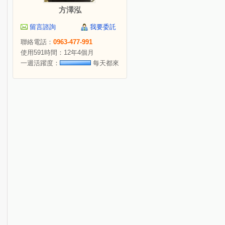
方澤泓
留言諮詢
我要委託
聯絡電話：
0963-477-991
使用591時間：12年4個月
一週活躍度：
每天都來