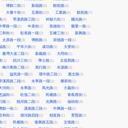
博館二街
新福路
館前路
(1)
(3)
(3)
大墩十街
五廊街
工業路
館前路
(3)
(10)
(4)
(7)
街
旱溪西路三段
祥順六街
國光路
(4)
(1)
(2)
(4)
中華路一段
中美街
美德街
樂業一路
(1)
(1)
(5)
(1)
三和街
彰美路一段
五權三街
新興路
(8)
(2)
(1)
(1)
太原路一段
博館路
崇德路一段
(3)
(3)
(1)
福路
平等六街
成功路
大里街
(1)
(2)
(1)
(1)
臺灣大道二段
新義路
大同街
(5)
(1)
(1)
街
四川三街
學士路
太堤西路
(1)
(2)
(1)
(1)
梅川東路二段
篤行路
水源路
(2)
(3)
(3)
益民路一段
環中路三段
惠文路
(1)
(2)
(1)
(2)
旱溪西路二段
永寧路一段
樂群街
(4)
(1)
(1)
大河街
永寧路
馬光路
大義街
(1)
(2)
(2)
(4)
忠誠街
松強二街
民權路
青島西街
(4)
(2)
(1)
(1)
行路
熱河路二段
光興路
福幼街
(1)
(1)
(1)
(4)
博館一街
溪南路三段
中興路一段
(1)
(4)
(2)
宜和街
環河路四段
朝富路
育賢路
(2)
(1)
(1)
(3)
街
民權路
復興路五段
文南路
(2)
(4)
(1)
(1)