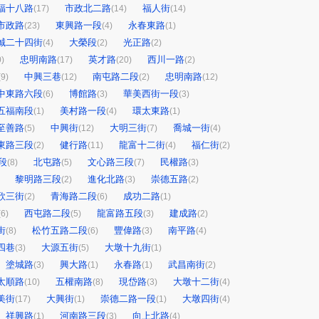
福十八路
市政北二路
福人街
(17)
(14)
(14)
市政路
東興路一段
永春東路
(23)
(4)
(1)
誠二十四街
大榮段
光正路
(4)
(2)
(2)
忠明南路
英才路
西川一路
0)
(17)
(20)
(2)
中興三巷
南屯路二段
忠明南路
(9)
(12)
(2)
(12)
中東路六段
博館路
華美西街一段
(6)
(3)
(3)
五福南段
美村路一段
環太東路
(1)
(4)
(1)
至善路
中興街
大明三街
喬城一街
(5)
(12)
(7)
(4)
東路三段
健行路
龍富十二街
福仁街
(2)
(11)
(4)
(2)
段
北屯路
文心路三段
民權路
(8)
(5)
(7)
(3)
黎明路三段
進化北路
崇德五路
(2)
(3)
(2)
欣三街
青海路二段
成功二路
(2)
(6)
(1)
西屯路二段
龍富路五段
建成路
(6)
(5)
(3)
(2)
街
松竹五路二段
豐偉路
南平路
(8)
(6)
(3)
(4)
四巷
大源五街
大墩十九街
(3)
(5)
(1)
塗城路
興大路
永春路
武昌南街
(3)
(1)
(1)
(2)
太順路
五權南路
現岱路
大墩十二街
(10)
(8)
(3)
(4)
美街
大興街
崇德二路一段
大墩四街
(17)
(1)
(1)
(4)
祥興路
河南路三段
向上北路
(1)
(3)
(4)