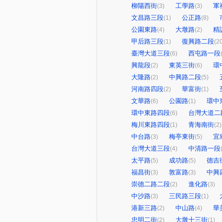
柳陽西街
工學路
軍
(3)
(3)
文昌路三段
公正路
(1)
(8)
公園東路
大墩路
精
(4)
(2)
甲后路三段
復興路二段
(1)
(2
臺灣大道三段
西屯路一段
(6)
興龍段
東英三街
環
(2)
(6)
大隆路
中興路二段
(2)
(5)
河南路四段
華富街
(2)
(1)
文華路
公園路
環中
(6)
(1)
環中東路四段
台灣大道二
(6)
梅川東路四段
青海南街
(1)
(2)
中台路
梅亭東街
宜
(3)
(5)
台灣大道三段
中清路一段
(4)
太平路
成功路
德吉
(5)
(5)
福昌街
敦富路
中興
(3)
(3)
崇德二路二段
進化路
(2)
(3)
中沙路
三民路三段
(3)
(1)
港新三路
中山路
華
(2)
(4)
忠明二街
大墩十三街
(2)
(1)