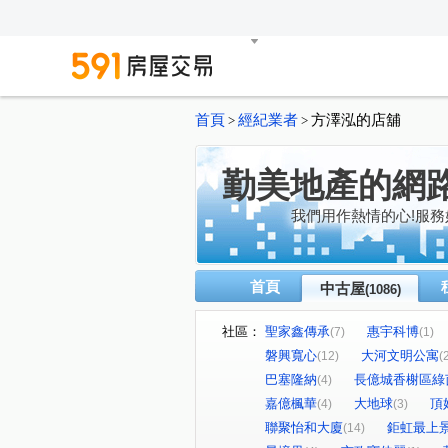
首頁
經紀業者
方澤泓的店舖
>
>
勤美地產的網
我們用作熱情的心!服務
首頁
中古屋
(1086)
社區：
聖家鑫傳承
惠宇科博
(7)
(1)
磐興寬心
大河文明公寓
(12)
(
巴塞隆納
長億城香榭區綠
(4)
嘉億楓華
大地球
頂
(4)
(3)
聯聚怡和大廈
鉅虹最上
(14)