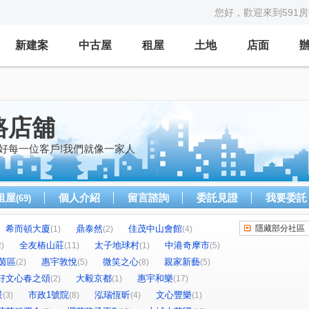
您好，歡迎來到591
新建案
中古屋
租屋
土地
店面
路店舖
好每一位客戶!我們就像一家人
租屋
個人介紹
留言諮詢
委託見證
我要委託
(69)
希而頓大廈
鼎泰然
佳茂中山會館
隱藏部分社區
(1)
(2)
(4)
全友樁山莊
太子地球村
中港奇摩市
2)
(11)
(1)
(5)
茵區
惠宇敦悅
微笑之心
親家新藝
(2)
(5)
(8)
(5)
好文心春之頌
大毅京都
惠宇和樂
(2)
(1)
(17)
景
市政1號院
泓瑞恆昕
文心豐樂
(3)
(8)
(4)
(1)