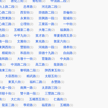
街
敦化三街
青松街
中清路二段
(2)
(1)
(2)
(2)
向上路二段
忠孝路
河北路二段
(3)
(1)
(1)
心路二段
西安街
崇德路二段
崇倫街
(1)
(1)
(1)
(1)
北勢東路
永東街
崇興路一段
龍城街
(1)
(1)
(1)
(1)
心南三路
公理街
工業區一路
一中街
(2)
(2)
(1)
(2)
光段
五權新二巷
大墩二街
福康路
(1)
(2)
(2)
(2)
山路
中平九街
英才路
華夏巷西五弄
(1)
(2)
(7)
(1)
路一段
文雅街
東光路
敦富六街
(1)
(2)
(1)
(1)
東興西街
豐順街
河南路一段
僑孝街
(1)
(1)
(1)
(1)
模範街
和昌街
崇德十九路
自由路
(2)
(3)
(2)
(2)
南和路
大墩十一街
育隆路
中央路
(1)
(2)
(2)
(1)
路
中清路二段
高工路
龍新路
(1)
(1)
(1)
(1)
南東三街
黎明路二段
陝西東五街
(1)
(1)
(1)
大容西街
精武路
太順五街
(1)
(1)
(1)
東英八街
福科二路
永豐路
(1)
(1)
(1)
(1)
大道一段
南興一路
太原路三段
(2)
(1)
(1)
祥順十街
雙十路一段
三豐路二段
(1)
(1)
(1)
街
大仁街
五權西五街
仁義街
(1)
(1)
(1)
(2)
龍富二路
學府路
福星路
五權路
(1)
(2)
(1)
(1)