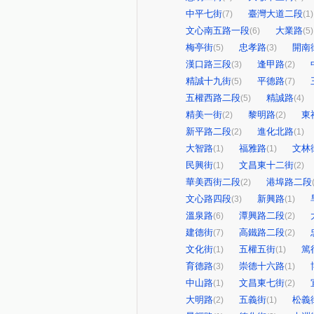
中平七街
臺灣大道二段
(7)
(1)
文心南五路一段
大業路
(6)
(5)
梅亭街
忠孝路
開南
(5)
(3)
漢口路三段
逢甲路
(3)
(2)
精誠十九街
平德路
(5)
(7)
五權西路二段
精誠路
(5)
(4)
精美一街
黎明路
東
(2)
(2)
新平路二段
進化北路
(2)
(1)
大智路
福雅路
文林
(1)
(1)
民興街
文昌東十二街
(1)
(2)
華美西街二段
港埠路二段
(2)
文心路四段
新興路
(3)
(1)
溫泉路
潭興路二段
(6)
(2)
建德街
高鐵路二段
(7)
(2)
文化街
五權五街
篤
(1)
(1)
育德路
崇德十六路
(3)
(1)
中山路
文昌東七街
(1)
(2)
大明路
五義街
松義
(2)
(1)