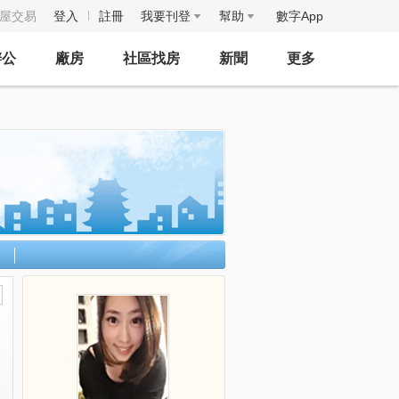
房屋交易
登入
註冊
我要刊登
幫助
數字App
辦公
廠房
社區找房
新聞
更多