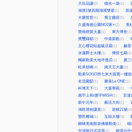
大任品謙
德光一築
(2)
(1)
湖濱1號四期湖濱雙星
原
(1)
大膳哲哲
喬立圓容
(6)
(5)
久盛海德公園NO2家+
美
(2)
寶裕經貿大廈
東方博舍
(1)
(1)
寶璽綠邸
中港新歡
(2)
(2)
文心櫻花站超級店霸
赫里
(1)
水蓮爵士大樓
傳世七期
(1)
(1)
獨家勤美大地坪透店
廣三
(1)
松承領峰
南天王大廈
(4)
(3)
勤美SOGO旁七米大面寬一樓
名流園邸
勝美La ONE
(1)
(1)
科博天下
大葉學苑
(1)
(1)
惠宇上和/惠宇WISH
百達
(1)
新中元年
蘇活大街
(2)
(1)
鴻邑璞樹謙里
碧根21號
(1)
(4)
豐邑椰城
互助大樓
(1)
(3)
鄉林美術館老佛爺勤美
崝
(1)
中清路日式洋房
精湛台中
(1)