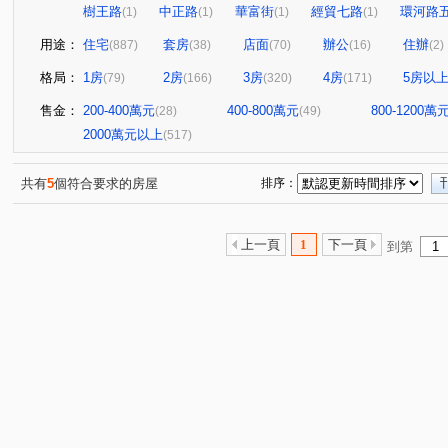
樹王路
中正路
華富街
經貿七路
環河路
(1)
(1)
(1)
(1)
用途：
住宅
套房
店面
辦公
住辦
(887)
(38)
(70)
(16)
(2)
格局：
1房
2房
3房
4房
5房以
(79)
(166)
(320)
(171)
售金：
200-400萬元
400-800萬元
800-1200萬
(28)
(49)
2000萬元以上
(517)
共有
5
個符合要求的房屋
排序：
上一頁
1
下一頁
到第