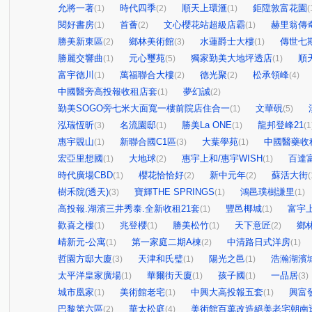
允將一著
時代四季
順天上環滙
鉅陞敦富花園
(1)
(2)
(1)
(
閱好書房
首薈
文心櫻花站超級店霸
赫里翁傳
(1)
(2)
(1)
勝美新東區
鄉林美術館
水蓮爵士大樓
傳世七
(2)
(3)
(1)
勝麗交響曲
元心璽苑
獨家勤美大地坪透店
順天
(1)
(5)
(1)
富宇德川
萬福聯合大樓
德光聚
松承領峰
(1)
(2)
(2)
(4)
中國醫旁高投報收租店套
夢幻誠
(1)
(2)
勤美SOGO旁七米大面寬一樓前院店住合一
文華硯
(1)
(5)
泓瑞恆昕
名流園邸
勝美La ONE
龍邦登峰21
(3)
(1)
(1)
(1
惠宇覞山
新聯合國C1區
大葉學苑
中國醫藥收
(1)
(3)
(1)
宏亞里想國
大地球
惠宇上和/惠宇WISH
百達
(1)
(2)
(1)
時代廣場CBD
櫻花恰恰好
新中元年
蘇活大街
(1)
(2)
(2)
(
樹禾院(透天)
寶輝THE SPRINGS
鴻邑璞樹謙里
(3)
(1)
(1)
高投報.湖濱三井秀泰.全新收租21套
豐邑椰城
富宇
(1)
(1)
歡喜之樓
兆登櫻
勝美松竹
天下意匠
鄉
(1)
(1)
(1)
(2)
崝新元-公寓
第一家庭二期A棟
中清路日式洋房
(1)
(2)
(1)
哲園方邸大廈
天津和氏璧
陽光之邑
浩瀚湖濱
(3)
(1)
(1)
太平洋皇家廣場
華爾街天廈
孩子國
一品居
(1)
(1)
(1)
(3)
城市凰家
美術館老宅
中興大高投報五套
興富
(1)
(1)
(1)
巴黎第六區
華太松庭
美術館百萬改造絕美老宅朝南
(2)
(4)