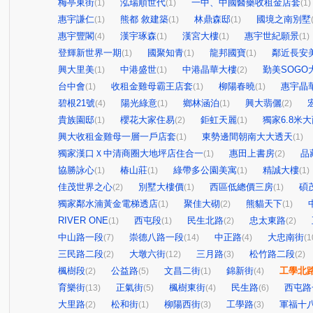
梅亭東街
泓瑞順世代
一中、中國醫藥收租金店套
(1)
(1)
(1)
惠宇謙仁
熊都 敘建築
林鼎森邸
國境之南別墅
(1)
(1)
(1)
惠宇豐閣
漢宇琢森
漢宮大樓
惠宇世紀願景
(4)
(1)
(1)
(1)
登輝新世界一期
國聚知青
龍邦國寶
鄰近長安
(1)
(1)
(1)
興大里美
中港盛世
中港晶華大樓
勤美SOGO
(1)
(1)
(2)
台中會
收租金雞母霸王店套
柳陽春曉
惠宇晶
(1)
(1)
(1)
碧根21號
陽光綠意
鄉林涵泊
興大翡儷
(4)
(1)
(1)
(2)
貴族園邸
櫻花大家住易
鉅虹天麗
獨家6.8米
(1)
(2)
(1)
興大收租金雞母一層一戶店套
東勢邊間朝南大大透天
(1)
(1)
獨家漢口Ｘ中清商圈大地坪店住合一
惠田上書房
品
(1)
(2)
協勝詠心
椿山莊
綠帶多公園美寓
精誠大樓
(1)
(1)
(1)
(1)
佳茂世界之心
別墅大樓價
西區低總價三房
碩
(2)
(1)
(1)
獨家鄰水湳黃金電梯透店
聚佳大砌
熊貓天下
(1)
(2)
(1)
RIVER ONE
西屯段
民生北路
忠太東路
(1)
(1)
(2)
(2)
中山路一段
崇德八路一段
中正路
大忠南街
(7)
(14)
(4)
(1
三民路二段
大墩六街
三月路
松竹路二段
(2)
(12)
(3)
(2)
楓樹段
公益路
文昌二街
錦新街
工學北
(2)
(5)
(1)
(4)
育樂街
正氣街
楓樹東街
民生路
西屯路
(13)
(5)
(4)
(6)
大里路
松和街
柳陽西街
工學路
軍福十
(2)
(1)
(3)
(3)