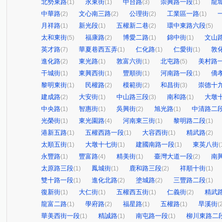
北勢東路
永東街
中台路
崇興路一段
龍
(1)
(1)
(3)
(1)
中華路
文心南三路
公理街
工業區一路
(2)
(2)
(2)
(1)
月祥路
新光段
五權新二巷
環中東路六段
(1)
(1)
(2)
(5)
太和東街
福康路
博愛二路
錦中街
文山
(5)
(2)
(1)
(1)
英才路
華夏巷西五弄
仁化路
仁愛街
敦
(7)
(1)
(1)
(1)
進化路
東光路
敦富六街
北屯路
美村路
(2)
(1)
(1)
(5)
干城街
東興西街
豐順街
河南路一段
僑
(1)
(1)
(1)
(1)
黎明東街
民權路
模範街
和昌街
崇德十
(1)
(2)
(2)
(3)
建成路
大安街
中山路三段
南和路
大墩
(2)
(1)
(3)
(1)
中央路
智惠街
吳興街
旭光路
中清路二
(1)
(1)
(2)
(1)
光榮街
東光園路
河南東三街
黎明路二段
(1)
(4)
(1)
(1)
港新五路
五權西路一段
大容西街
精武路
(1)
(1)
(1)
(2)
太順五街
大墩十七街
建國南路一段
東英八街
(1)
(1)
(1)
(
永豐路
豐富路
精美街
臺灣大道一段
南
(1)
(4)
(1)
(2)
太原路三段
鳳城街
鹿和路三段
祥順十街
(1)
(1)
(2)
(1)
雙十路一段
進化北路
塗城路
三豐路二段
(1)
(2)
(2)
(1)
復新街
大仁街
五權西五街
仁義街
精武
(1)
(1)
(1)
(2)
龍富二路
學府路
福星路
五權路
旱溪街
(1)
(2)
(1)
(1)
(
華美西街一段
精誠路
南屯路一段
柳川東路二
(1)
(1)
(1)