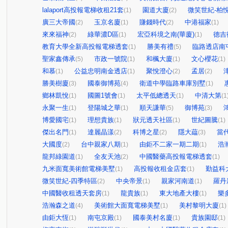
lalaport高投報電梯收租21套
園道大廈
微笑世紀-柏
(1)
(2)
廣三大帝國
玉京名廈
賺錢時代
中港福家
(2)
(1)
(2)
(1)
來來福神
綠華濃D區
宏亞科境之南(華廈)
德吉
(2)
(1)
(1)
教育大學全新高投報電梯透套
勝美有禮
臨路透店南
(1)
(5)
聖家鑫傳承
市政一號院
和楓大廈
文心櫻花
(5)
(1)
(1)
(1)
和慕
公益忠明南金透店
聚悅澄心
孟居
(1)
(1)
(2)
(2)
勝美樹廈
國泰御博苑
衛道中學臨路車庫別墅
(3)
(4)
(1)
鄉林凱悅
國圖1號會
太平低總透天
中清大第
(1)
(1)
(1)
(1
永聚一生
登陽城之華
順天謙華
御博苑
(1)
(1)
(5)
(3)
博愛國宅
理想貴族
狀元透天社區
世紀圖騰
(1)
(1)
(1)
(1)
傑出名門
達麗晶漾
科博之星
隱大藴
當
(1)
(2)
(2)
(3)
大國度
台中親家八期
由鉅不二家一期二期
浩
(2)
(1)
(1)
龍邦綠園道
全友天池
中國醫藥高投報電梯透套
(1)
(2)
(1)
九米面寬美術館電梯美墅
高投報收租金店套
勤益科
(1)
(1)
微笑世紀-四季特區
中央帝景
親家河南道
羅丹
(2)
(1)
(1)
中國醫收租透天套房
龍貴族
東大地產大樓
樂
(1)
(1)
(1)
浩瀚森之道
美術館大面寬電梯美墅
美村黎明大廈
(4)
(1)
(1)
由鉅大恆
南屯京殿
國泰美村名廈
貴族園邸
(1)
(1)
(1)
(1)