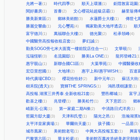
允將一著
時代四季
順天上環滙
鉅陞敦富花園
(1)
(2)
(1)
(
閱好書房
首薈
文心櫻花站超級店霸
赫里翁傳
(1)
(2)
(1)
勝美新東區
鄉林美術館
水蓮爵士大樓
傳世七
(2)
(3)
(1)
勝麗交響曲
元心璽苑
獨家勤美大地坪透店
順天
(1)
(4)
(1)
富宇德川
萬福聯合大樓
德光聚
松承領峰
(1)
(2)
(2)
(4)
中國醫旁高投報收租店套
夢幻誠
(1)
(2)
勤美SOGO旁七米大面寬一樓前院店住合一
文華硯
(1)
(5)
泓瑞恆昕
名流園邸
勝美La ONE
龍邦登峰21
(3)
(1)
(1)
(1
惠宇覞山
新聯合國C1區
大葉學苑
中國醫藥收
(1)
(3)
(1)
宏亞里想國
大地球
惠宇上和/惠宇WISH
百達
(1)
(2)
(1)
時代廣場CBD
櫻花恰恰好
新中元年
蘇活大街
(1)
(2)
(2)
(
樹禾院(透天)
寶輝THE SPRINGS
鴻邑璞樹謙里
(3)
(1)
(1)
高投報.湖濱三井秀泰.全新收租21套
豐邑椰城
富宇
(1)
(1)
歡喜之樓
兆登櫻
勝美松竹
天下意匠
鄉
(1)
(1)
(1)
(2)
崝新元-公寓
第一家庭二期A棟
中清路日式洋房
(1)
(2)
(1)
哲園方邸大廈
天津和氏璧
陽光之邑
浩瀚湖濱
(3)
(1)
(1)
太平洋皇家廣場
華爾街天廈
孩子國
一品居
(1)
(1)
(1)
(3)
城市凰家
美術館老宅
中興大高投報五套
興富
(1)
(1)
(1)
巴黎第六區
華太松庭
美術館百萬改造絕美老宅朝南
(2)
(4)