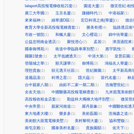
lalaport高投報電梯收租21套
園道大廈
微笑世紀-柏
(1)
(2)
廣三大帝國
玉京名廈
賺錢時代
中港福家
(2)
(1)
(2)
(1)
來來福神
綠華濃D區
宏亞科境之南(華廈)
德吉
(2)
(1)
(1)
教育大學全新高投報電梯透套
勝美有禮
臨路透店南
(1)
(4)
市政一號院
和楓大廈
文心櫻花
錦中街華廈
(1)
(1)
(1)
(1)
公益忠明南金透店
聚悅澄心
孟居
津茂過院來
(1)
(2)
(2)
(
國泰御博苑
衛道中學臨路車庫別墅
惠宇凱悅
(4)
(1)
(7)
國圖1號會
太平低總透天
中清大第
皇普莊園
(1)
(1)
(1)
(1
登陽城之華
順天謙華
御博苑
鴻福名人華廈
(1)
(5)
(3)
(1)
理想貴族
狀元透天社區
世紀圖騰
太平新高商
(1)
(1)
(1)
達麗晶漾
科博之星
隱大藴
當代名廈
林
(2)
(2)
(3)
(1)
台中親家八期
由鉅不二家一期二期
浩瀚豐世紀
(1)
(1)
(3)
全友天池
中國醫藥高投報電梯透套
九米面寬美術館
(2)
(1)
高投報收租金店套
勤益科大獨棟大地坪別墅
微笑世
(1)
(1)
中央帝景
親家河南道
羅丹新象
中國醫收租透
(1)
(1)
(2)
東大地產大樓
樂多多
美術磊園
浩瀚森之道
(1)
(1)
(4)
(4)
美術館大面寬電梯美墅
美村黎明大廈
協和豐馥
(1)
(1)
(1)
南屯京殿
國泰美村名廈
貴族園邸
佑天下
(1)
(1)
(1)
(1)