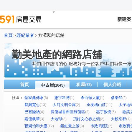
新建案
首頁
經紀業者
方澤泓的店舖
>
>
勤美地產的網路店舖
我們用作熱情的心!服務好每一位客戶!我們就像一家
首頁
租屋
個人介紹
中古屋
(73)
(1049)
社區：
聖家鑫傳承
惠宇科博
希而頓大廈
鼎泰然
(6)
(1)
(1)
(2)
磐興寬心
大河文明公寓
全友樁山莊
太子地
(13)
(2)
(11)
巴塞隆納
長億城香榭區綠茵區
惠宇敦悅
微笑
(4)
(2)
(5)
嘉億楓華
大地球
頂好文心春之頌
大毅京都
(3)
(3)
(2)
(1)
聯聚怡和大廈
鉅虹最上景
市政1號院
市政寶
(12)
(3)
(7)