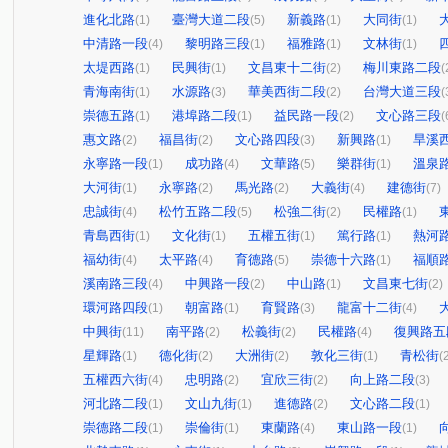
進化北路
臺灣大道二段
新義路
大同街
(1)
(5)
(1)
(1)
中清路一段
黎明路三段
福雅路
文林街
(4)
(1)
(1)
(1)
太堤西路
民興街
文昌東十二街
梅川東路二段
(1)
(1)
(2)
(
青海南街
水源路
華美西街二段
台灣大道三段
(1)
(3)
(2)
(
崇德五路
港埠路二段
益民路一段
文心路三段
(1)
(1)
(2)
(
惠文路
福昌街
文心路四段
新興路
旱溪
(2)
(2)
(3)
(1)
永寧路一段
成功路
文華路
樂群街
溫泉
(1)
(4)
(5)
(1)
大河街
永寧路
馬光路
大義街
建德街
(1)
(2)
(2)
(4)
(7)
忠誠街
松竹五路二段
松強二街
民權路
(4)
(5)
(2)
(1)
青島西街
文化街
五權五街
篤行路
熱河
(1)
(1)
(1)
(1)
福幼街
太平路
育德路
崇德十六路
福順
(4)
(4)
(5)
(1)
溪南路三段
中興路一段
中山路
文昌東七街
(4)
(2)
(1)
(2)
環河路四段
朝富路
育賢路
龍富十二街
(1)
(1)
(3)
(4)
中興街
南平路
松義街
民權路
復興路五
(11)
(2)
(2)
(4)
星輝路
德化街
大洲街
敦化三街
青松街
(1)
(2)
(2)
(1)
(
五權西六街
忠明路
宜欣三街
向上路二段
(4)
(2)
(2)
(3)
河北路二段
文山九街
進德路
文心路二段
(1)
(1)
(2)
(1)
崇德路二段
崇倫街
東蘭路
東山路一段
(1)
(1)
(4)
(1)