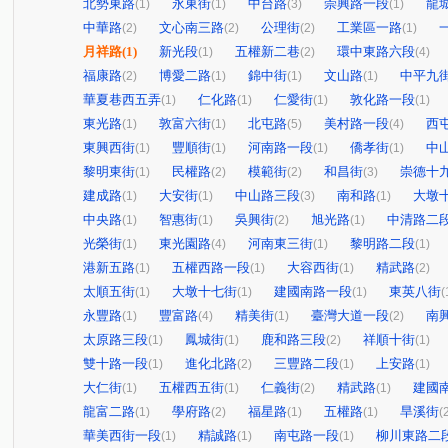
北勢東路
永東街
中台路
崇興路一段
龍
(1)
(1)
(3)
(1)
中華路
文心南三路
公理街
工業區一路
(2)
(2)
(2)
(1)
月祥路
(1)
新光段
五權新二巷
環中東路六段
(1)
(2)
(4)
福康路
博愛二路
錦中街
文山路
中平九
(2)
(1)
(1)
(1)
華夏巷西五弄
仁化路
仁愛街
敦化路一段
(1)
(1)
(1)
(1)
東光路
敦富六街
北屯路
美村路一段
西
(1)
(1)
(5)
(4)
東興西街
豐順街
河南路一段
僑孝街
中
(1)
(1)
(1)
(1)
黎明東街
民權路
模範街
和昌街
崇德十
(1)
(2)
(2)
(3)
建成路
大安街
中山路三段
南和路
大墩
(1)
(1)
(3)
(1)
中央路
智惠街
吳興街
旭光路
中清路二
(1)
(1)
(2)
(1)
光榮街
東光園路
河南東三街
黎明路二段
(1)
(4)
(1)
(1)
港新五路
五權西路一段
大容西街
精武路
(1)
(1)
(1)
(2)
太順五街
大墩十七街
建國南路一段
東英八街
(1)
(1)
(1)
(
永豐路
豐富路
精美街
臺灣大道一段
南
(1)
(4)
(1)
(2)
太原路三段
鳳城街
鹿和路三段
祥順十街
(1)
(1)
(2)
(1)
雙十路一段
進化北路
三豐路二段
上安路
(1)
(2)
(1)
(1)
大仁街
五權西五街
仁義街
精武路
建國
(1)
(1)
(2)
(1)
龍富二路
學府路
福星路
五權路
旱溪街
(1)
(2)
(1)
(1)
(
華美西街一段
精誠路
南屯路一段
柳川東路二
(1)
(1)
(1)