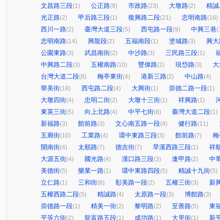
文昌路三段
公正路
市政路
大墩路
精誠
(1)
(9)
(23)
(2)
光正路
甲后路三段
復興路二段
忠明南路
(2)
(1)
(21)
(16)
西川一路
臺灣大道三段
西屯路一段
中興三巷
(2)
(5)
(9)
(
忠明南路
興龍段
五福南段
塗城路
興大
(14)
(2)
(1)
(3)
公園東路
武昌南街
中沙路
三民路三段
(3)
(2)
(3)
(1)
中興路二段
五權南路
豐偉路
現岱路
大
(3)
(10)
(2)
(3)
台灣大道二段
梅亭東街
港新三路
中山路
(8)
(4)
(2)
(4)
華美街
西屯路二段
大興街
崇德二路一段
(18)
(4)
(1)
(1)
大墩四街
忠明二街
大墩十三街
祥興路
(4)
(2)
(1)
(1)
東英三街
向上北路
中平七街
臺灣大道二段
(5)
(4)
(8)
(1)
新福路
館前路
文心南五路一段
健行路
(3)
(3)
(4)
(11)
五廊街
工業路
環中東路三段
館前路
梅
(10)
(4)
(3)
(7)
開南街
太順路
德吉街
旱溪西路三段
祥
(4)
(7)
(7)
(1)
大源五街
國光路
漢口路三段
逢甲路
中
(4)
(4)
(3)
(2)
美德街
樂業一路
環中東路四段
精誠十九街
(5)
(1)
(5)
(5)
立仁路
三和街
彰美路一段
五權三街
新
(1)
(8)
(2)
(3)
五權西路二段
精誠路
太原路一段
博館路
(5)
(4)
(3)
(3)
崇德路一段
精美一街
黎明路
至善路
東
(1)
(2)
(2)
(5)
平等六街
龍富路五段
成功路
大里街
新
(2)
(1)
(1)
(1)