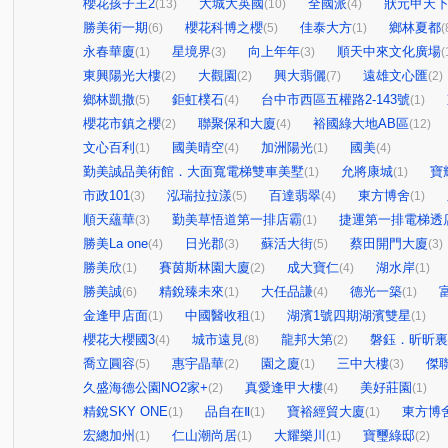
櫻花孩子王2
大城大英國
全國派
狀元甲天
(13)
(10)
(4)
勝美術一期
櫻花科博之櫻
佳泰大方
鄉林夏都
(6)
(5)
(1)
(
永春華廈
星境界
向上年年
順天中來文化廣場
(1)
(3)
(3)
(
東興陽光大樓
大觀園
興大翡儷
遠雄文心匯
(2)
(2)
(7)
(2)
鄉林凱撒
鉅虹樸石
台中市西區五權路2-143號
(5)
(4)
(1)
櫻花市鎮之櫻
聯聚保和大廈
裕國綠大地AB區
(2)
(4)
(12)
文心百利
國美晴空
加洲陽光
國美
(1)
(4)
(1)
(4)
勤美誠品美術館．大面寬電梯雙車美墅
允將康城
寶
(1)
(1)
市政101
泓瑞拉拉漾
百達翡翠
東方博舍
(3)
(5)
(4)
(1)
順天蘊華
勤美草悟道第一排店霸
捷運第一排電梯透
(3)
(1)
勝美La one
日光郡
蘇活大街
蔡田開門大廈
(4)
(3)
(5)
(3)
勝美欣
賽茵斯林園大廈
成大寶仁
湖水岸
(1)
(2)
(4)
(1)
勝美誠
精銳臻未來
大任品謙
德光一築
(6)
(1)
(4)
(1)
金逢甲店面
中國醫收租
湖濱1號四期湖濱雙星
(1)
(1)
(1)
櫻花大櫻國3
城市遠見
龍邦大第
磐鈺．昕昕裏
(4)
(8)
(2)
喬立圓容
惠宇晶華
園之廈
三中大樓
傑
(5)
(2)
(1)
(3)
久盛海德公園NO2家+
真愛逢甲大樓
美好莊園
(2)
(4)
(1)
精銳SKY ONE
品自在Ⅱ
寶裕經貿大廈
東方博
(1)
(1)
(1)
宏總加州
仁山潮尚居
大耀樂川
寶璽綠邸
(1)
(1)
(1)
(2)