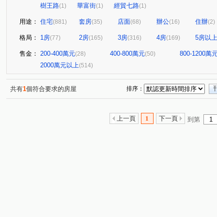
樹王路
華富街
經貿七路
(1)
(1)
(1)
用途：
住宅
套房
店面
辦公
住辦
(881)
(35)
(68)
(16)
(2)
格局：
1房
2房
3房
4房
5房以
(77)
(165)
(316)
(169)
售金：
200-400萬元
400-800萬元
800-1200萬
(28)
(50)
2000萬元以上
(514)
共有
1
個符合要求的房屋
排序：
上一頁
1
下一頁
到第