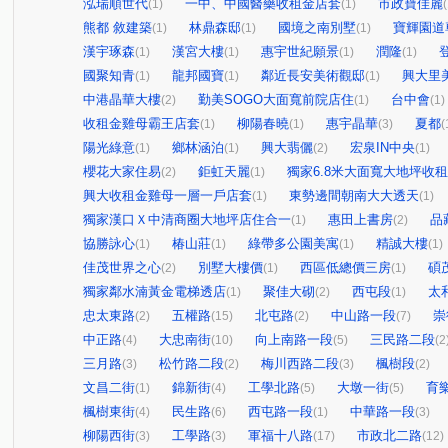
泓瑞順世代
一中、中國醫藥收租金店套
市政寶佳麗
(1)
(1)
(
熊都 敘建築
林鼎森邸
國境之南別墅
寶輝園道
(1)
(1)
(1)
漢宇琢森
漢宮大樓
惠宇世紀願景
潤隆
(1)
(1)
(1)
(1)
國聚知青
龍邦國寶
鄰近長安美術觀邸
興大里
(1)
(1)
(1)
中港晶華大樓
勤美SOGO大面寬前院店住
台中會
(2)
(1)
(1)
收租金雞母霸王店套
柳陽春曉
惠宇晶華
夏都
(1)
(1)
(3)
(
陽光綠意
鄉林涵泊
興大翡儷
宏泉IN中央
(1)
(1)
(2)
(1)
櫻花大家住易
鉅虹天麗
獨家6.8米大面寬大地坪收
(2)
(1)
興大收租金雞母一層一戶店套
東勢邊間朝南大大透天
(1)
(1)
獨家漢口Ｘ中清商圈大地坪店住合一
惠田上書房
品
(1)
(2)
協勝詠心
椿山莊
綠帶多公園美寓
精誠大樓
(1)
(1)
(1)
(1)
佳茂世界之心
別墅大樓價
西區低總價三房
碩
(2)
(1)
(1)
獨家鄰水湳黃金電梯透店
聚佳大砌
西屯段
太
(1)
(2)
(1)
忠太東路
五權路
北屯路
中山路一段
崇
(2)
(15)
(2)
(7)
中正路
大忠南街
向上南路一段
三民路二段
(4)
(10)
(5)
(2
三月路
松竹路二段
梅川西路二段
楓樹段
(3)
(2)
(3)
(2)
文昌二街
錦新街
工學北路
大墩一街
育
(1)
(4)
(5)
(5)
楓樹東街
民生路
西屯路一段
中華路一段
(4)
(6)
(1)
(3)
柳陽西街
工學路
軍福十八路
市政北二路
(3)
(3)
(17)
(12)