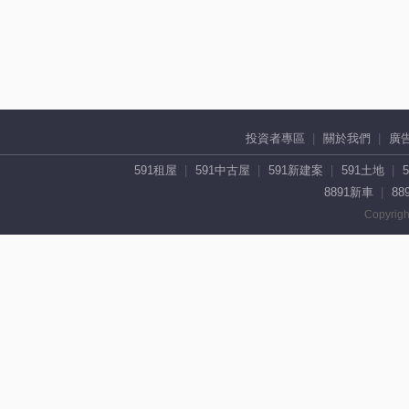
投資者專區
關於我們
廣
591租屋
591中古屋
591新建案
591土地
8891新車
88
Copyrigh