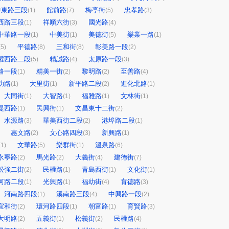
中東路三段
館前路
梅亭街
忠孝路
(1)
(7)
(5)
(3)
西路三段
祥順六街
國光路
(1)
(3)
(4)
中華路一段
中美街
美德街
樂業一路
(1)
(1)
(5)
(1)
平德路
三和街
彰美路一段
(5)
(8)
(8)
(2)
權西路二段
精誠路
太原路一段
(5)
(4)
(3)
路一段
精美一街
黎明路
至善路
(1)
(2)
(2)
(4)
功路
大里街
新平路二段
進化北路
(1)
(1)
(2)
(1)
大同街
大智路
福雅路
文林街
(1)
(1)
(1)
(1)
堤西路
民興街
文昌東十二街
(1)
(1)
(2)
水源路
華美西街二段
港埠路二段
(3)
(2)
(1)
惠文路
文心路四段
新興路
(2)
(3)
(1)
文華路
樂群街
溫泉路
(1)
(5)
(1)
(6)
永寧路
馬光路
大義街
建德街
(2)
(2)
(4)
(7)
松強二街
民權路
青島西街
文化街
(2)
(1)
(1)
(1)
河路二段
光興路
福幼街
育德路
(1)
(1)
(4)
(3)
河南路四段
溪南路三段
中興路一段
(1)
(4)
(2)
宜和街
環河路四段
朝富路
育賢路
(2)
(1)
(1)
(3)
大明路
五義街
松義街
民權路
(2)
(1)
(2)
(4)