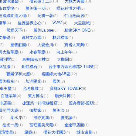
萊茵鴻運金
櫻花孩子王2
大城大英國
(3)
(13)
(10)
市政愛悅
勝美術一期
櫻花科博之櫻
(4)
(6)
(5)
經國綠園道大樓
允將一著
仁山潮尚居
(1)
(2)
(2)
謙華
佳茂世界之心
VVS1
大里龍城
(4)
(3)
(4)
(1)
熊貓天下
勝美La one
精銳SKY ONE
(1)
(6)
(3)
文華硯
遠雄文心匯
林鼎樸御
(6)
(3)
(4)
皇普莊園
大愛金川
寶裕大東興
(2)
(1)
(1)
(1)
興大路華廈
永春華廈
向上年年
(1)
(1)
(3)
園別墅
東興陽光大樓
大觀園
(1)
(2)
(2)
林凱撒
鉅虹樸石
台中市西區五權路2-143號
(4)
(4)
(1)
聯聚保和大廈
裕國綠大地AB區
(3)
(12)
國美晴空
加洲陽光
國美
(4)
(1)
(3)
車美墅
允將康城
寶輝SKY TOWER
(1)
(1)
(9)
百達翡翠
東方博舍
順天科博
(4)
(1)
(1)
排店霸
捷運第一排電梯透店
澄亦實築-澄玥
(1)
(1)
(1)
田開門大廈
御墅家
勝美欣
(3)
(3)
(1)
湖水岸
澄亦實築
勝美誠
(4)
(2)
(1)
(6)
德光一築
富旺國美天藏
金逢甲店面
(1)
(1)
(1)
湖濱雙星
原築
櫻花大櫻國3
城市遠見
(1)
(1)
(4)
(8)