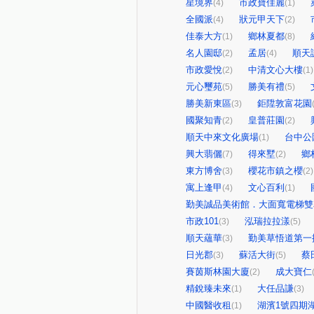
星境界
市政寶佳麗
(4)
(1)
全國派
狀元甲天下
(4)
(2)
佳泰大方
鄉林夏都
(1)
(8)
名人園邸
孟居
順天
(2)
(4)
市政愛悅
中清文心大樓
(2)
(1)
元心璽苑
勝美有禮
(5)
(5)
勝美新東區
鉅陞敦富花園
(3)
國聚知青
皇普莊園
(2)
(2)
順天中來文化廣場
台中公
(1)
興大翡儷
得來墅
鄉
(7)
(2)
東方博舍
櫻花市鎮之櫻
(3)
(2)
寓上逢甲
文心百利
(4)
(1)
勤美誠品美術館．大面寬電梯雙
市政101
泓瑞拉拉漾
(3)
(5)
順天蘊華
勤美草悟道第一
(3)
日光郡
蘇活大街
蔡
(3)
(5)
賽茵斯林園大廈
成大寶仁
(2)
精銳臻未來
大任品謙
(1)
(3)
中國醫收租
湖濱1號四期
(1)