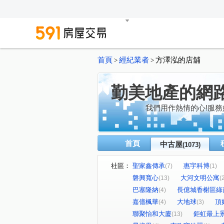
首頁
經紀業者
方澤泓的店舖
>
>
勤美地產的網
我們用作熱情的心!服務
首頁
中古屋
(1073)
社區：
聖家鑫傳承
惠宇科博
(7)
(1)
磐興寬心
大河文明公寓
(13)
(
巴塞隆納
長億城香榭區綠
(4)
嘉億楓華
大地球
頂
(4)
(3)
聯聚怡和大廈
鉅虹最上
(13)