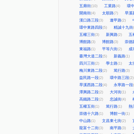
五廊街
工業路
環
(10)
(4)
開南街
太順路
旱溪
(4)
(7)
漢口路三段
逢甲路
(3)
(2)
環中東路四段
精誠十九街
(5)
五權三街
新興路
五
(3)
(2)
博館路
博館路
崇德
(3)
(3)
東福路
平等六街
成
(1)
(2)
臺灣大道二段
新義路
(5)
(1)
四川三街
學士路
太
(2)
(1)
梅川東路二段
篤行路
(2)
(3)
益民路一段
環中路三段
(2)
(2)
旱溪西路二段
永寧路一段
(4)
潭興路二段
大河街
(2)
(1)
高鐵路二段
忠誠街
(2)
(4)
五權五街
篤行路
熱
(1)
(1)
崇德十六路
博館一街
(1)
(1)
中山路
文昌東七街
(1)
(2)
龍富十二街
南平路
(3)
(3)