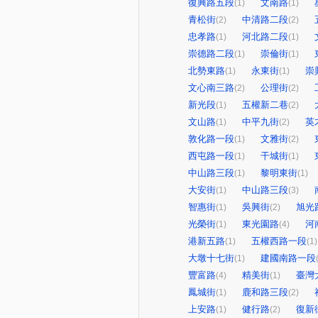
復興路五段
文南路
(1)
(1)
青松街
中清路二段
(2)
(2)
忠孝路
河北路二段
(1)
(1)
崇德路二段
崇倫街
(1)
(1)
北勢東路
永東街
崇
(1)
(1)
文心南三路
公理街
(2)
(2)
新光段
五權新二巷
(1)
(2)
文山路
中平九街
英
(1)
(2)
敦化路一段
文雅街
(1)
(2)
西屯路一段
干城街
(1)
(1)
中山路三段
黎明東街
(1)
(1)
大安街
中山路三段
(1)
(3)
智惠街
吳興街
旭光
(1)
(2)
光榮街
東光園路
河
(1)
(4)
港新五路
五權西路一段
(1)
(1)
大墩十七街
建國南路一段
(1)
豐富路
精美街
臺灣
(4)
(1)
鳳城街
鹿和路三段
(1)
(2)
上安路
健行路
復新
(1)
(2)