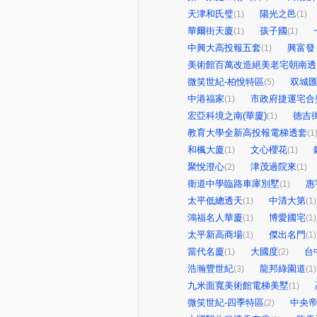
天津和氏璧
陽光之邑
(1)
(1)
華爾街天廈
孩子國
(1)
(1)
中興大高投報五套
興富發
(1)
美術館百萬改造絕美老宅朝南透
微笑世紀-柏悅特區
双城
(5)
中港福家
市政府捷運宅合
(1)
宏亞科境之南(華廈)
德吉
(1)
教育大學全新高投報電梯透套
(1
和楓大廈
文心櫻花
(1)
(1)
聚悅澄心
津茂過院來
(2)
(1)
衛道中學臨路車庫別墅
惠
(1)
太平低總透天
中清大第
(1)
(1)
鴻福名人華廈
博愛國宅
(1)
(1)
太平新高商場
傑出名門
(1)
(1)
當代名廈
大國度
台
(1)
(2)
浩瀚豐世紀
龍邦綠園道
(3)
(1)
九米面寬美術館電梯美墅
(1)
微笑世紀-四季特區
中央
(2)