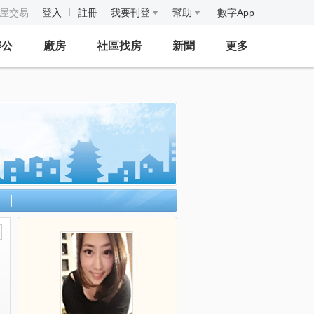
房屋交易
登入
註冊
我要刊登
幫助
數字App
辦公
廠房
社區找房
新聞
更多