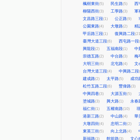
楓樹東街
民生路
西
(5)
(5)
柳陽西街
工學路
軍
(3)
(3)
文昌路三段
公正路
(1)
(9)
公園東路
大墩路
精
(4)
(2)
甲后路三段
復興路二段
(1)
(2
臺灣大道三段
西屯路一段
(6)
興龍段
五福南段
中
(2)
(1)
崇德五路
中台路
梅
(2)
(3)
大明三街
北屯路
文
(6)
(4)
台灣大道三段
中興路二段
(4)
建成路
太平路
成功
(2)
(5)
松竹五路二段
豐偉路
(6)
(3)
中興四巷
大源五街
(3)
(5)
塗城路
興大路
永春
(3)
(1)
福仁街
五權南路
(1)
(10)
港新三路
中山路
華
(2)
(4)
大墩四街
忠明二街
(4)
(2)
東英三街
向上北路
(5)
(4)
新福路
館前路
文心
(3)
(3)