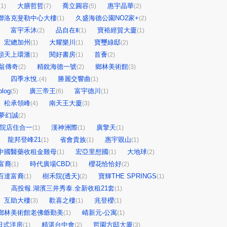
大膳哲哲
喬立圓容
惠宇晶華
(1)
(7)
(5)
(2)
聯洛克斐勒中心大樓
久盛海德公園NO2家+
(1)
(2)
富宇禾沐
品自在Ⅱ
寶裕經貿大廈
(2)
(1)
(1)
宏總加州
大耀樂川
寶璽綠邸
(1)
(1)
(2)
順天上環滙
閱好書房
首薈
(1)
(1)
(2)
翁傳奇
精銳海德一號
鄉林美術館
(2)
(2)
(3)
四季水悅.
勝麗交響曲
(4)
(1)
log
廣三帝王
富宇德川
(5)
(6)
(1)
松承領峰
南天王大廈
(4)
(3)
夢幻誠
(2)
前院店住合一
漢神洲際
廣擎天
(1)
(1)
(1)
龍邦登峰21
省會貴族
惠宇覞山
(1)
(1)
(1)
中國醫藥收租金雞母
宏亞里想國
大地球
(1)
(1)
(2)
富裔
時代廣場CBD
櫻花恰恰好
(1)
(1)
(2)
百達富裔
樹禾院(透天)
寶輝THE SPRINGS
(1)
(2)
(1)
高投報.湖濱三井秀泰.全新收租21套
(1)
互助大樓
歡喜之樓
兆登櫻
(3)
(1)
(1)
鄉林美術館老佛爺勤美
崝新元-公寓
(1)
(1)
日式洋房
精湛台中會
哲園方邸大廈
(1)
(2)
(3)