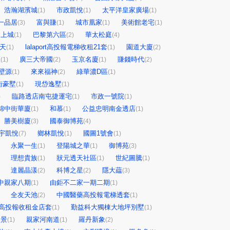
浩瀚湖濱城
市政凱悅
太平洋皇家廣場
(1)
(1)
(1)
一品居
富與賺
城市凰家
美術館老宅
(3)
(1)
(1)
(1)
 上城
巴黎第六區
華太松庭
(1)
(2)
(4)
天
lalaport高投報電梯收租21套
園道大廈
(1)
(1)
(2)
匯
廣三大帝國
玉京名廈
賺錢時代
(1)
(2)
(1)
(2)
壁源
來來福神
綠華濃D區
(1)
(2)
(1)
街豪墅
現岱逸墅
(1)
(1)
臨路透店南屯捷運宅
市政一號院
)
(1)
(1)
錦中街華廈
和慕
公益忠明南金透店
(1)
(1)
(1)
勝美樹廈
國泰御博苑
(3)
(4)
宇凱悅
鄉林凱悅
國圖1號會
(7)
(1)
(1)
永聚一生
登陽城之華
御博苑
(1)
(1)
(3)
理想貴族
狀元透天社區
世紀圖騰
(1)
(1)
(1)
達麗晶漾
科博之星
隱大藴
(2)
(2)
(3)
中親家八期
由鉅不二家一期二期
(1)
(1)
全友天池
中國醫藥高投報電梯透套
(2)
(1)
高投報收租金店套
勤益科大獨棟大地坪別墅
(1)
(1)
帝景
親家河南道
羅丹新象
(1)
(1)
(2)