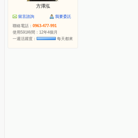
方澤泓
留言諮詢
我要委託
聯絡電話：
0963-477-991
使用591時間：12年4個月
一週活躍度：
每天都來