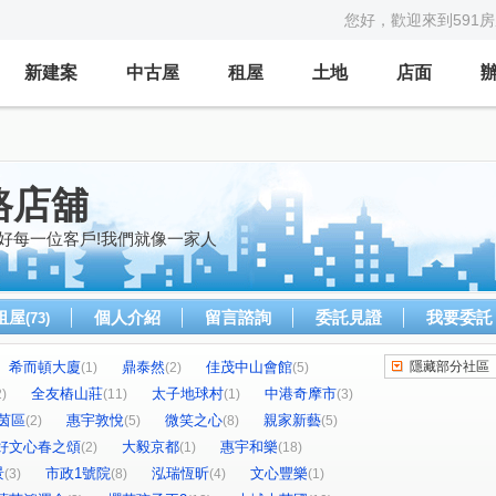
您好，歡迎來到591
新建案
中古屋
租屋
土地
店面
路店舖
好每一位客戶!我們就像一家人
租屋
個人介紹
留言諮詢
委託見證
我要委託
(73)
希而頓大廈
鼎泰然
佳茂中山會館
隱藏部分社區
(1)
(2)
(5)
全友樁山莊
太子地球村
中港奇摩市
2)
(11)
(1)
(3)
茵區
惠宇敦悅
微笑之心
親家新藝
(2)
(5)
(8)
(5)
好文心春之頌
大毅京都
惠宇和樂
(2)
(1)
(18)
景
市政1號院
泓瑞恆昕
文心豐樂
(3)
(8)
(4)
(1)