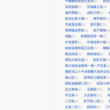
中國醫收租透天套房
龍貴
(1)
美術磊園
浩瀚森之道
(4)
(4)
協和豐馥
由鉅大恆
(1)
(1)
統領企業大樓
梅亭東街
(1)
(1)
市政寶佳麗
惠宇謙仁
(1)
(1)
寶輝園道尊邸
惠宇豐閣
(2)
(4)
潤隆
登輝新世界一期
(1)
(1)
中港盛世
中港晶華大樓
(1)
(2)
收租金雞母霸王店套
柳陽
(1)
陽光綠意
鄉林涵泊
(1)
(1)
櫻花大家住易
鉅虹天麗
(2)
(1)
興大收租金雞母一層一戶店套
(1
獨家漢口Ｘ中清商圈大地坪店住
椿山莊
綠帶多公園美寓
(1)
(1)
西區低總價三房
碩茂小時
(1)
忠太東路
五權路
(2)
(15)
中正路
大忠南街
(4)
(12)
三月路
松竹路二段
(4)
(2)
文昌二街
錦新街
工
(1)
(4)