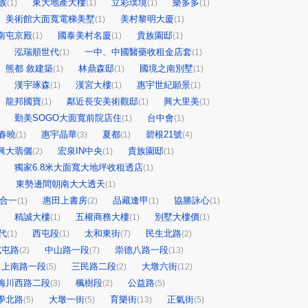
族
東大地產大樓
立彩璞境
樂多多
(1)
(1)
(1)
(1)
美術館大面寬電梯美墅
美村黎明大廈
(1)
(1)
南屯京殿
國泰美村名廈
貴族園邸
(1)
(1)
(1)
泓瑞順世代
一中、中國醫藥收租金店套
(1)
(1)
熊都 敘建築
林鼎森邸
國境之南別墅
(1)
(1)
(1)
漢宇琢森
漢宮大樓
惠宇世紀願景
(1)
(1)
(1)
龍邦國寶
鄰近長安美術觀邸
興大里美
(1)
(1)
(1)
勤美SOGO大面寬前院店住
台中會
(1)
(1)
春曉
惠宇晶華
夏都
碧根21號
(1)
(3)
(1)
(4)
興大翡儷
宏泉IN中央
貴族園邸
(2)
(1)
(1)
獨家6.8米大面寬大地坪收租透店
(1)
東勢邊間朝南大大透天
)
(1)
合一
惠田上書房
品藏逢甲
協勝詠心
(1)
(2)
(1)
(1)
精誠大樓
五權商務大樓
別墅大樓價
(1)
(1)
(1)
代
西屯段
太和東街
民生北路
(1)
(1)
(7)
(2)
北屯路
中山路一段
崇德八路一段
(2)
(7)
(13)
向上南路一段
三民路二段
大墩六街
(5)
(2)
(12)
梅川西路二段
楓樹段
公益路
(3)
(2)
(5)
學北路
大墩一街
育樂街
正氣街
(5)
(5)
(13)
(5)