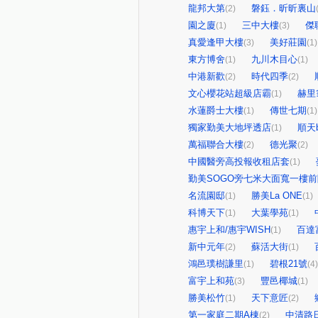
龍邦大第
磐鈺．昕昕裏山
(2)
園之廈
三中大樓
傑
(1)
(3)
真愛逢甲大樓
美好莊園
(3)
(1)
東方博舍
九川木目心
(1)
(1)
中港新歡
時代四季
(2)
(2)
文心櫻花站超級店霸
赫里
(1)
水蓮爵士大樓
傳世七期
(1)
(1)
獨家勤美大地坪透店
順天b
(1)
萬福聯合大樓
德光聚
(2)
(2)
中國醫旁高投報收租店套
(1)
勤美SOGO旁七米大面寬一樓
名流園邸
勝美La ONE
(1)
(1)
科博天下
大葉學苑
(1)
(1)
惠宇上和/惠宇WISH
百達
(1)
新中元年
蘇活大街
(2)
(1)
鴻邑璞樹謙里
碧根21號
(1)
(4)
富宇上和苑
豐邑椰城
(3)
(1)
勝美松竹
天下意匠
(1)
(2)
第一家庭二期A棟
中清路
(2)