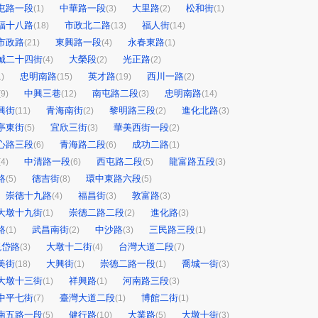
屯路一段
中華路一段
大里路
松和街
(1)
(3)
(2)
(1)
福十八路
市政北二路
福人街
(18)
(13)
(14)
市政路
東興路一段
永春東路
(21)
(4)
(1)
誠二十四街
大榮段
光正路
(4)
(2)
(2)
忠明南路
英才路
西川一路
1)
(15)
(19)
(2)
中興三巷
南屯路二段
忠明南路
(9)
(12)
(3)
(14)
興街
青海南街
黎明路三段
進化北路
(11)
(2)
(2)
(3)
亭東街
宜欣三街
華美西街一段
(5)
(3)
(2)
心路三段
青海路二段
成功二路
(6)
(6)
(1)
中清路一段
西屯路二段
龍富路五段
(4)
(6)
(5)
(3)
路
德吉街
環中東路六段
(5)
(8)
(5)
崇德十九路
福昌街
敦富路
(4)
(3)
(3)
大墩十九街
崇德二路二段
進化路
(1)
(2)
(3)
路
武昌南街
中沙路
三民路三段
(1)
(2)
(3)
(1)
現岱路
大墩十二街
台灣大道二段
(3)
(4)
(7)
美街
大興街
崇德二路一段
喬城一街
(18)
(1)
(1)
(3)
大墩十三街
祥興路
河南路三段
(1)
(1)
(3)
中平七街
臺灣大道二段
博館二街
(7)
(1)
(1)
南五路一段
健行路
大業路
大墩十街
(5)
(10)
(5)
(3)