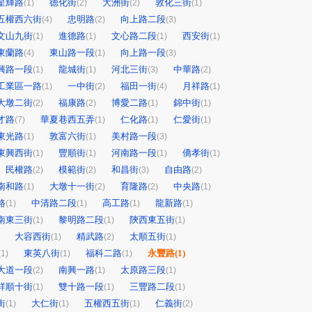
星輝路
德化街
大洲街
敦化三街
(1)
(2)
(2)
(1)
五權西六街
忠明路
向上路二段
(4)
(2)
(3)
文山九街
進德路
文心路二段
西安街
(1)
(1)
(1)
(1)
東蘭路
東山路一段
向上路一段
(4)
(1)
(3)
興路一段
龍城街
河北三街
中華路
(1)
(1)
(3)
(2)
工業區一路
一中街
福田一街
月祥路
(1)
(2)
(4)
(1)
大墩二街
福康路
博愛二路
錦中街
(2)
(2)
(1)
(1)
才路
華夏巷西五弄
仁化路
仁愛街
(7)
(1)
(1)
(1)
東光路
敦富六街
美村路一段
(1)
(1)
(3)
東興西街
豐順街
河南路一段
僑孝街
(1)
(1)
(1)
(1)
民權路
模範街
和昌街
自由路
(2)
(2)
(3)
(2)
南和路
大墩十一街
育隆路
中央路
(1)
(2)
(2)
(1)
路
中清路二段
高工路
龍新路
(1)
(1)
(1)
(1)
南東三街
黎明路二段
陝西東五街
(1)
(1)
(1)
大容西街
精武路
太順五街
(1)
(2)
(1)
東英八街
福科二路
永豐路
(1)
(1)
(1)
(1)
大道一段
南興一路
太原路三段
(2)
(1)
(1)
祥順十街
雙十路一段
三豐路二段
(1)
(1)
(1)
街
大仁街
五權西五街
仁義街
(1)
(1)
(1)
(2)