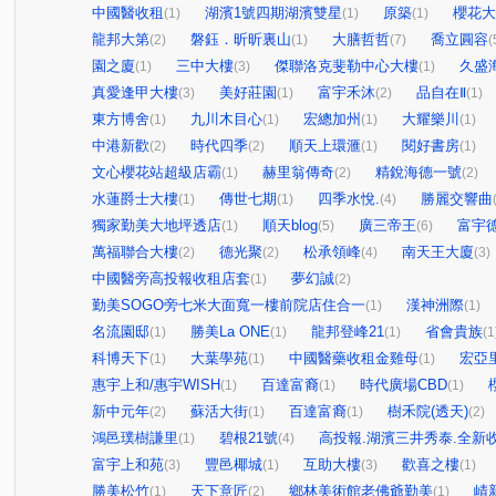
中國醫收租
湖濱1號四期湖濱雙星
原築
櫻花大
(1)
(1)
(1)
龍邦大第
磐鈺．昕昕裏山
大膳哲哲
喬立圓容
(2)
(1)
(7)
(
園之廈
三中大樓
傑聯洛克斐勒中心大樓
久盛
(1)
(3)
(1)
真愛逢甲大樓
美好莊園
富宇禾沐
品自在Ⅱ
(3)
(1)
(2)
(1)
東方博舍
九川木目心
宏總加州
大耀樂川
(1)
(1)
(1)
(1)
中港新歡
時代四季
順天上環滙
閱好書房
(2)
(2)
(1)
(1)
文心櫻花站超級店霸
赫里翁傳奇
精銳海德一號
(1)
(2)
(2)
水蓮爵士大樓
傳世七期
四季水悅.
勝麗交響曲
(1)
(1)
(4)
獨家勤美大地坪透店
順天blog
廣三帝王
富宇
(1)
(5)
(6)
萬福聯合大樓
德光聚
松承領峰
南天王大廈
(2)
(2)
(4)
(3)
中國醫旁高投報收租店套
夢幻誠
(1)
(2)
勤美SOGO旁七米大面寬一樓前院店住合一
漢神洲際
(1)
(1)
名流園邸
勝美La ONE
龍邦登峰21
省會貴族
(1)
(1)
(1)
(1
科博天下
大葉學苑
中國醫藥收租金雞母
宏亞
(1)
(1)
(1)
惠宇上和/惠宇WISH
百達富裔
時代廣場CBD
(1)
(1)
(1)
新中元年
蘇活大街
百達富裔
樹禾院(透天)
(2)
(1)
(1)
(2)
鴻邑璞樹謙里
碧根21號
高投報.湖濱三井秀泰.全新收
(1)
(4)
富宇上和苑
豐邑椰城
互助大樓
歡喜之樓
(3)
(1)
(3)
(1)
勝美松竹
天下意匠
鄉林美術館老佛爺勤美
崝
(1)
(2)
(1)