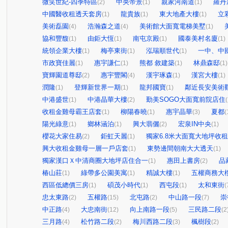
微笑世紀-四季特區
中央帝景
親家河南道
羅丹
(2)
(1)
(1)
中國醫收租透天套房
龍貴族
東大地產大樓
立
(1)
(1)
(1)
美術磊園
浩瀚森之道
美術館大面寬電梯美墅
(4)
(4)
(1)
協和豐馥
由鉅大恆
南屯京殿
國泰美村名廈
(1)
(1)
(1)
(1)
統領企業大樓
梅亭東街
泓瑞順世代
一中、中
(1)
(1)
(1)
市政寶佳麗
惠宇謙仁
熊都 敘建築
林鼎森邸
(1)
(1)
(1)
(1)
寶輝園道尊邸
惠宇豐閣
漢宇琢森
漢宮大樓
(2)
(4)
(1)
(1)
潤隆
登輝新世界一期
龍邦國寶
鄰近長安美術
(1)
(1)
(1)
中港盛世
中港晶華大樓
勤美SOGO大面寬前院店住
(1)
(2)
(
收租金雞母霸王店套
柳陽春曉
惠宇晶華
夏都
(1)
(1)
(3)
(
陽光綠意
鄉林涵泊
興大翡儷
宏泉IN中央
(1)
(1)
(2)
(1)
櫻花大家住易
鉅虹天麗
獨家6.8米大面寬大地坪收
(2)
(1)
興大收租金雞母一層一戶店套
東勢邊間朝南大大透天
(1)
(1)
獨家漢口Ｘ中清商圈大地坪店住合一
惠田上書房
品
(1)
(2)
椿山莊
綠帶多公園美寓
精誠大樓
五權商務大
(1)
(1)
(1)
西區低總價三房
碩茂小時代
西屯段
太和東街
(1)
(1)
(1)
(
忠太東路
五權路
北屯路
中山路一段
崇
(2)
(15)
(2)
(7)
中正路
大忠南街
向上南路一段
三民路二段
(4)
(12)
(5)
(2
三月路
松竹路二段
梅川西路二段
楓樹段
(4)
(2)
(3)
(2)