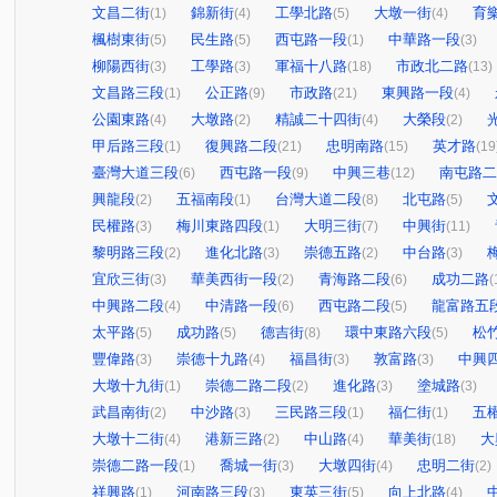
文昌二街
錦新街
工學北路
大墩一街
育
(1)
(4)
(5)
(4)
楓樹東街
民生路
西屯路一段
中華路一段
(5)
(5)
(1)
(3)
柳陽西街
工學路
軍福十八路
市政北二路
(3)
(3)
(18)
(13)
文昌路三段
公正路
市政路
東興路一段
(1)
(9)
(21)
(4)
公園東路
大墩路
精誠二十四街
大榮段
(4)
(2)
(4)
(2)
甲后路三段
復興路二段
忠明南路
英才路
(1)
(21)
(15)
(19
臺灣大道三段
西屯路一段
中興三巷
南屯路二
(6)
(9)
(12)
興龍段
五福南段
台灣大道二段
北屯路
(2)
(1)
(8)
(5)
民權路
梅川東路四段
大明三街
中興街
(3)
(1)
(7)
(11)
黎明路三段
進化北路
崇德五路
中台路
(2)
(3)
(2)
(3)
宜欣三街
華美西街一段
青海路二段
成功二路
(3)
(2)
(6)
(
中興路二段
中清路一段
西屯路二段
龍富路五
(4)
(6)
(5)
太平路
成功路
德吉街
環中東路六段
松
(5)
(5)
(8)
(5)
豐偉路
崇德十九路
福昌街
敦富路
中興
(3)
(4)
(3)
(3)
大墩十九街
崇德二路二段
進化路
塗城路
(1)
(2)
(3)
(3)
武昌南街
中沙路
三民路三段
福仁街
五
(2)
(3)
(1)
(1)
大墩十二街
港新三路
中山路
華美街
大
(4)
(2)
(4)
(18)
崇德二路一段
喬城一街
大墩四街
忠明二街
(1)
(3)
(4)
(2)
祥興路
河南路三段
東英三街
向上北路
(1)
(3)
(5)
(4)