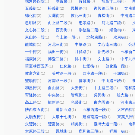
環河路四段
朝富路
育賢路
龍富十二街
(1)
(1)
(3)
(3)
五義街
松義街
民權路
復興路五段
文南
(1)
(2)
(4)
(1)
德化街
大洲街
敦化三街
青松街
中清路
(2)
(2)
(1)
(2)
忠明路
向上路二段
忠孝路
河北路二段
(2)
(3)
(1)
(1)
文心路二段
西安街
崇德路二段
崇倫街
(1)
(1)
(1)
(1)
東山路一段
向上路一段
北勢東路
永東街
(1)
(3)
(1)
(1)
龍城街
河北三街
中華路
文心南三路
公
(1)
(3)
(2)
(2)
一中街
福田一街
月祥路
新光段
五權新
(2)
(4)
(1)
(1)
福康路
博愛二路
錦中街
文山路
中平九
(2)
(1)
(1)
(1)
華夏巷西五弄
仁化路
仁愛街
敦化路一段
(1)
(1)
(1)
(1)
敦富六街
美村路一段
西屯路一段
干城街
(1)
(3)
(1)
(1)
豐順街
河南路一段
僑孝街
中山路三段
(1)
(1)
(1)
(1)
和昌街
自由路
大安街
中山路三段
南和
(3)
(2)
(1)
(3)
育隆路
中央路
智惠街
吳興街
旭光路
(2)
(1)
(1)
(2)
(1)
高工路
龍新路
光榮街
東光園路
河南東
(1)
(1)
(1)
(4)
陝西東五街
港新五路
五權西路一段
大容西街
(1)
(1)
(1)
(
太順五街
大墩十七街
建國南路一段
東英八街
(1)
(1)
(1)
(
永豐路
豐富路
精美街
臺灣大道一段
南
(1)
(4)
(1)
(2)
太原路三段
鳳城街
鹿和路三段
祥順十街
(1)
(1)
(2)
(1)