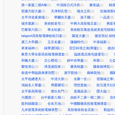
第一家庭二期A棟
中清路日式洋房
勝美誠
精
(2)
(1)
(1)
哲園方邸大廈
天津和氏璧
陽光之邑
浩瀚湖濱
(3)
(1)
(1)
太平洋皇家廣場
華爾街天廈
孩子國
一品居
(1)
(1)
(1)
(3)
城市凰家
美術館老宅
中興大高投報五套
興富
(1)
(1)
(1)
巴黎第六區
華太松庭
美術館百萬改造絕美老宅朝南
(2)
(4)
lalaport高投報電梯收租21套
園道大廈
微笑世紀-柏
(1)
(2)
廣三大帝國
玉京名廈
賺錢時代
中港福家
(2)
(1)
(2)
(1)
來來福神
綠華濃D區
宏亞科境之南(華廈)
德吉
(2)
(1)
(1)
教育大學全新高投報電梯透套
臨路透店南屯捷運宅
(1)
(1)
和楓大廈
文心櫻花
錦中街華廈
和慕
公
(1)
(1)
(1)
(1)
聚悅澄心
津茂過院來
勝美樹廈
國泰御博苑
(2)
(1)
(3)
(4)
衛道中學臨路車庫別墅
惠宇凱悅
鄉林凱悅
國
(1)
(7)
(1)
太平低總透天
中清大第
永聚一生
登陽城之華
(1)
(1)
(1)
(
鴻福名人華廈
博愛國宅
理想貴族
狀元透天社
(1)
(1)
(1)
太平新高商場
傑出名門
達麗晶漾
隱大藴
(1)
(1)
(2)
(3)
大國度
台中親家八期
由鉅不二家一期二期
浩
(2)
(1)
(1)
龍邦綠園道
全友天池
中國醫藥高投報電梯透套
(1)
(2)
(1)
九米面寬美術館電梯美墅
高投報收租金店套
勤益科
(1)
(1)