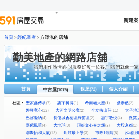
新建案
首頁
經紀業者
方澤泓的店舖
>
>
勤美地產的網路店舖
我們用作熱情的心!服務好每一位客戶!我們就像一家
首頁
租屋
個人介紹
中古屋
(72)
(1075)
社區：
聖家鑫傳承
惠宇科博
希而頓大廈
鼎泰然
(7)
(1)
(1)
(2)
磐興寬心
大河文明公寓
全友樁山莊
太子地
(12)
(2)
(11)
巴塞隆納
長億城香榭區綠茵區
惠宇敦悅
微笑
(4)
(2)
(4)
嘉億楓華
大地球
頂好文心春之頌
大毅京都
(4)
(3)
(2)
(1)
聯聚怡和大廈
鉅虹最上景
市政1號院
泓瑞恆
(13)
(3)
(8)