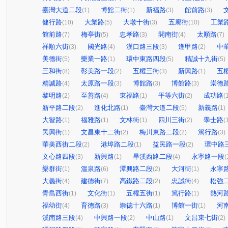
臺灣大道二段
博館二街
新福路
館前路
(1)
(1)
(3)
(3)
健行路
大業路
大墩十街
五廊街
工業
(10)
(5)
(3)
(10)
館前路
梅亭街
忠孝路
開南街
太順路
(7)
(5)
(3)
(4)
(7)
祥順六街
國光路
漢口路三段
逢甲路
中
(3)
(4)
(3)
(2)
美德街
樂業一路
環中東路四段
精誠十九街
(5)
(1)
(5)
(5)
三和街
彰美路一段
五權三街
新興路
五
(8)
(2)
(3)
(1)
精誠路
太原路一段
博館路
博館路
崇德
(4)
(3)
(3)
(3)
黎明路
至善路
東福路
平等六街
成功路
(2)
(4)
(1)
(2)
(
新平路二段
進化北路
臺灣大道二段
新義路
(2)
(1)
(5)
(1)
大智路
福雅路
文林街
四川三街
學士路
(1)
(1)
(1)
(2)
(
民興街
文昌東十二街
梅川東路二段
篤行路
(1)
(2)
(2)
(3)
華美西街二段
港埠路二段
益民路一段
環中路
(2)
(1)
(2)
文心路四段
新興路
旱溪西路二段
永寧路一段
(3)
(1)
(4)
(
樂群街
溫泉路
潭興路二段
大河街
永寧
(1)
(6)
(2)
(1)
大義街
建德街
高鐵路二段
忠誠街
松強
(4)
(7)
(2)
(4)
青島西街
文化街
五權五街
篤行路
熱河
(1)
(1)
(1)
(1)
福幼街
育德路
崇德十六路
博館一街
河
(4)
(3)
(1)
(1)
溪南路三段
中興路一段
中山路
文昌東七街
(4)
(2)
(1)
(2)