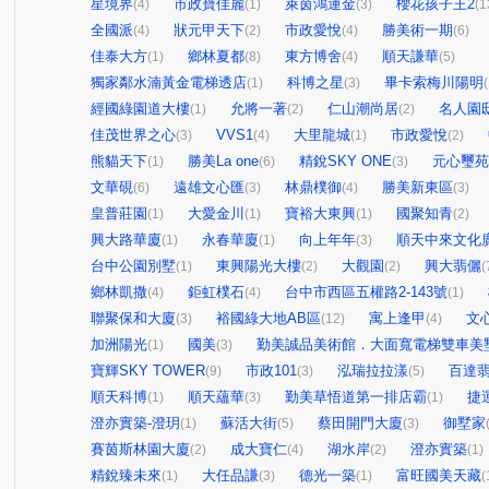
星境界
市政寶佳麗
萊茵鴻運金
櫻花孩子王2
(4)
(1)
(3)
(1
全國派
狀元甲天下
市政愛悅
勝美術一期
(4)
(2)
(4)
(6)
佳泰大方
鄉林夏都
東方博舍
順天謙華
(1)
(8)
(4)
(5)
獨家鄰水湳黃金電梯透店
科博之星
畢卡索梅川陽明
(1)
(3)
(
經國綠園道大樓
允將一著
仁山潮尚居
名人園
(1)
(2)
(2)
佳茂世界之心
VVS1
大里龍城
市政愛悅
(3)
(4)
(1)
(2)
熊貓天下
勝美La one
精銳SKY ONE
元心璽苑
(1)
(6)
(3)
文華硯
遠雄文心匯
林鼎樸御
勝美新東區
(6)
(3)
(4)
(3)
皇普莊園
大愛金川
寶裕大東興
國聚知青
(1)
(1)
(1)
(2)
興大路華廈
永春華廈
向上年年
順天中來文化
(1)
(1)
(3)
台中公園別墅
東興陽光大樓
大觀園
興大翡儷
(1)
(2)
(2)
(
鄉林凱撒
鉅虹樸石
台中市西區五權路2-143號
(4)
(4)
(1)
聯聚保和大廈
裕國綠大地AB區
寓上逢甲
文
(3)
(12)
(4)
加洲陽光
國美
勤美誠品美術館．大面寬電梯雙車美
(1)
(3)
寶輝SKY TOWER
市政101
泓瑞拉拉漾
百達
(9)
(3)
(5)
順天科博
順天蘊華
勤美草悟道第一排店霸
捷
(1)
(3)
(1)
澄亦實築-澄玥
蘇活大街
蔡田開門大廈
御墅家
(1)
(5)
(3)
賽茵斯林園大廈
成大寶仁
湖水岸
澄亦實築
(2)
(4)
(2)
(1)
精銳臻未來
大任品謙
德光一築
富旺國美天藏
(1)
(3)
(1)
(