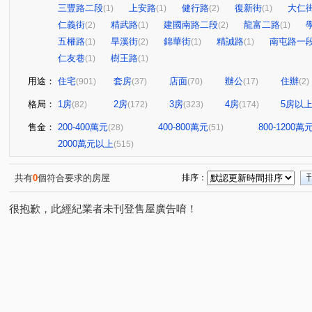
三豐路二段
上安路
健行路
復新街
大仁
(1)
(1)
(2)
(1)
仁義街
精武路
建國南路二段
龍富二路
(2)
(1)
(2)
(1)
五權路
旱溪街
錦華街
精誠路
南屯路一
(1)
(2)
(1)
(1)
仁友巷
樹王路
(1)
(1)
用途：
住宅
套房
店面
辦公
住辦
(901)
(37)
(70)
(17)
(2)
格局：
1房
2房
3房
4房
5房以
(82)
(172)
(323)
(174)
售金：
200-400萬元
400-800萬元
800-1200萬
(28)
(51)
2000萬元以上
(515)
共有
0
個符合要求的房屋
排序：
很抱歉，此經紀業者未刊登售屋廣告唷！