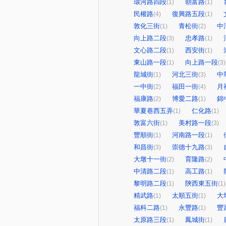
環河路四段
朝富路
(1)
(1)
民權路
復興路五段
(4)
(1)
敦化三街
青松街
中
(1)
(2)
向上路二段
忠孝路
(3)
(1)
文心路二段
西安街
(1)
(1)
東山路一段
向上路一段
(1)
(3)
龍城街
河北三街
中
(1)
(3)
一中街
福田一街
月
(2)
(4)
福康路
博愛二路
錦
(2)
(1)
華夏巷西五弄
仁化路
(1)
(1)
敦富六街
美村路一段
(1)
(3)
豐順街
河南路一段
(1)
(1)
和昌街
崇德十九路
(3)
(3)
大墩十一街
育隆路
(2)
(2)
中清路二段
高工路
(1)
(1)
黎明路二段
陝西東五街
(1)
(1)
精武路
太順五街
大
(1)
(1)
福科二路
永豐路
豐
(1)
(1)
太原路三段
鳳城街
(1)
(1)