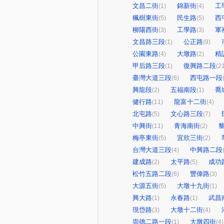
文昌二街
錦新街
工
(1)
(4)
楓樹東街
民生路
西
(5)
(5)
柳陽西街
工學路
軍
(3)
(3)
文昌路三段
公正路
(1)
(9)
公園東路
大墩路
精
(4)
(2)
甲后路三段
復興路二段
(1)
(2
臺灣大道三段
西屯路一段
(6)
興龍段
五福南段
喬
(2)
(1)
健行路
龍富十二街
(11)
(4)
北屯路
文心路三段
(5)
(7)
中興街
青海南街
(11)
(2)
梅亭東街
宜欣三街
(5)
(2)
台灣大道三段
中興路二段
(4)
建成路
太平路
成功
(2)
(5)
松竹五路二段
豐偉路
(6)
(3)
大源五街
大墩十九街
(5)
(1)
興大路
永春路
武昌
(1)
(1)
現岱路
大墩十二街
(3)
(4)
崇德二路一段
大墩四街
(1)
(4)