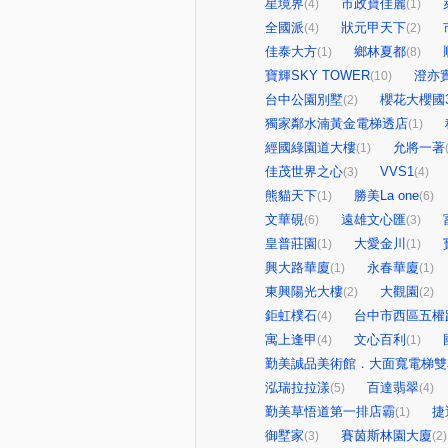
星境界
市政寶佳麗
(4)
(1)
全國派
狀元甲天下
(4)
(2)
佳泰大方
鄉林夏都
(1)
(8)
寶輝SKY TOWER
澄亦
(10)
台中公園別墅
櫻花大櫻國
(2)
獨家鄰水湳黃金電梯透店
(1)
經國綠園道大樓
允將一著
(1)
佳茂世界之心
VVS1
(3)
(4)
熊貓天下
勝美La one
(1)
(6)
文華硯
遠雄文心匯
(6)
(3)
皇普莊園
大愛金川
(1)
(1)
興大路華廈
永春華廈
(1)
(1)
東興陽光大樓
大觀園
(2)
(2)
鉅虹樸石
台中市西區五權路
(4)
寓上逢甲
文心百利
(4)
(1)
勤美誠品美術館．大面寬電梯雙
泓瑞拉拉漾
百達翡翠
(5)
(4)
勤美草悟道第一排店霸
捷
(1)
御墅家
賽茵斯林園大廈
(3)
(2)