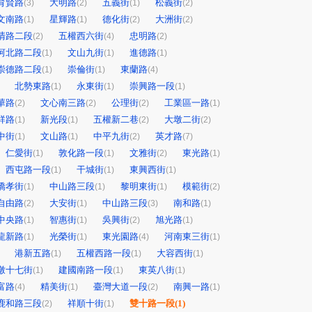
育賢路
大明路
五義街
松義街
(3)
(2)
(1)
(2)
文南路
星輝路
德化街
大洲街
(1)
(1)
(2)
(2)
清路二段
五權西六街
忠明路
(2)
(4)
(2)
河北路二段
文山九街
進德路
(1)
(1)
(1)
崇德路二段
崇倫街
東蘭路
(1)
(1)
(4)
北勢東路
永東街
崇興路一段
(1)
(1)
(1)
華路
文心南三路
公理街
工業區一路
(2)
(2)
(2)
(1)
祥路
新光段
五權新二巷
大墩二街
(1)
(1)
(2)
(2)
中街
文山路
中平九街
英才路
(1)
(1)
(2)
(7)
仁愛街
敦化路一段
文雅街
東光路
(1)
(1)
(2)
(1)
西屯路一段
干城街
東興西街
(1)
(1)
(1)
僑孝街
中山路三段
黎明東街
模範街
(1)
(1)
(1)
(2)
自由路
大安街
中山路三段
南和路
(2)
(1)
(3)
(1)
中央路
智惠街
吳興街
旭光路
(1)
(1)
(2)
(1)
龍新路
光榮街
東光園路
河南東三街
(1)
(1)
(4)
(1)
港新五路
五權西路一段
大容西街
(1)
(1)
(1)
墩十七街
建國南路一段
東英八街
(1)
(1)
(1)
富路
精美街
臺灣大道一段
南興一路
(4)
(1)
(2)
(1)
鹿和路三段
祥順十街
雙十路一段
(1)
(2)
(1)