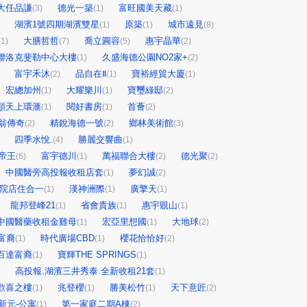
大任品謙
德光一築
富旺國美天藏
(3)
(1)
(1)
湖濱1號四期湖濱雙星
原築
城市遠見
(1)
(1)
(8)
大膳哲哲
喬立圓容
惠宇晶華
(1)
(7)
(5)
(2)
聯洛克斐勒中心大樓
久盛海德公園NO2家+
(1)
(2)
富宇禾沐
品自在Ⅱ
寶裕經貿大廈
(2)
(1)
(1)
宏總加州
大耀樂川
寶璽綠邸
(1)
(1)
(2)
順天上環滙
閱好書房
首薈
(1)
(1)
(2)
翁傳奇
精銳海德一號
鄉林美術館
(2)
(2)
(3)
四季水悅.
勝麗交響曲
(4)
(1)
帝王
富宇德川
萬福聯合大樓
德光聚
(6)
(1)
(2)
(2)
中國醫旁高投報收租店套
夢幻誠
(1)
(2)
前院店住合一
漢神洲際
廣擎天
(1)
(1)
(1)
龍邦登峰21
省會貴族
惠宇覞山
(1)
(1)
(1)
中國醫藥收租金雞母
宏亞里想國
大地球
(1)
(1)
(2)
富裔
時代廣場CBD
櫻花恰恰好
(1)
(1)
(2)
百達富裔
寶輝THE SPRINGS
(1)
(1)
高投報.湖濱三井秀泰.全新收租21套
(1)
歡喜之樓
兆登櫻
勝美松竹
天下意匠
(1)
(1)
(1)
(2)
新元-公寓
第一家庭二期A棟
(1)
(2)