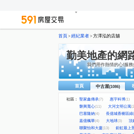
首頁
經紀業者
方澤泓的店舖
>
>
勤美地產的網
我們用作熱情的心!服務
首頁
中古屋
(1086)
社區：
聖家鑫傳承
惠宇科博
(7)
(1)
磐興寬心
大河文明公寓
(11)
(
巴塞隆納
長億城香榭區綠
(4)
嘉億楓華
大地球
頂
(4)
(3)
聯聚怡和大廈
鉅虹最上
(13)