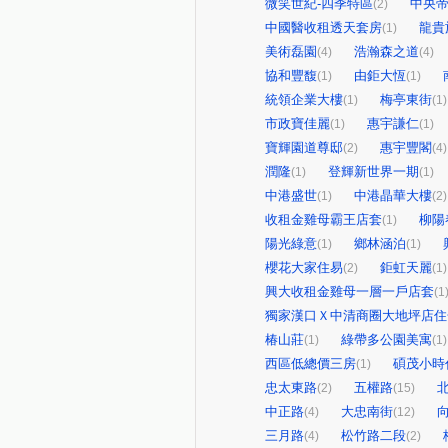
微笑世紀-四季特區
中央
(2)
中國醫收租透天套房
龍貴
(1)
美術磊園
浩瀚森之道
(4)
(4)
協和豐馥
由鉅大恆
(1)
(1)
統領企業大樓
梅亭東街
(1)
(1)
市政寶佳麗
惠宇謙仁
(1)
(1)
寶輝園道尊邸
惠宇豐閣
(2)
(4)
潤隆
登輝新世界一期
(1)
(1)
中港盛世
中港晶華大樓
(1)
(2)
收租金雞母霸王店套
柳陽
(1)
陽光綠意
鄉林涵泊
(1)
(1)
櫻花大家住易
鉅虹天麗
(2)
(1)
興大收租金雞母一層一戶店套
(1
獨家漢口Ｘ中清商圈大地坪店住
椿山莊
綠帶多公園美寓
(1)
(1)
西區低總價三房
碩茂小時
(1)
忠太東路
五權路
(2)
(15)
中正路
大忠南街
(4)
(12)
三月路
松竹路二段
(4)
(2)