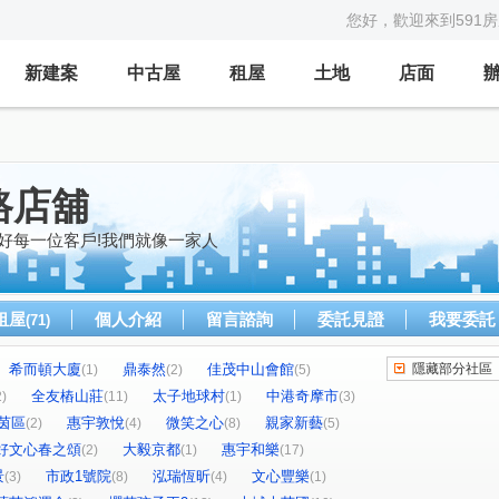
您好，歡迎來到591
新建案
中古屋
租屋
土地
店面
路店舖
好每一位客戶!我們就像一家人
租屋
個人介紹
留言諮詢
委託見證
我要委託
(71)
希而頓大廈
鼎泰然
佳茂中山會館
隱藏部分社區
(1)
(2)
(5)
全友樁山莊
太子地球村
中港奇摩市
2)
(11)
(1)
(3)
茵區
惠宇敦悅
微笑之心
親家新藝
(2)
(4)
(8)
(5)
好文心春之頌
大毅京都
惠宇和樂
(2)
(1)
(17)
景
市政1號院
泓瑞恆昕
文心豐樂
(3)
(8)
(4)
(1)