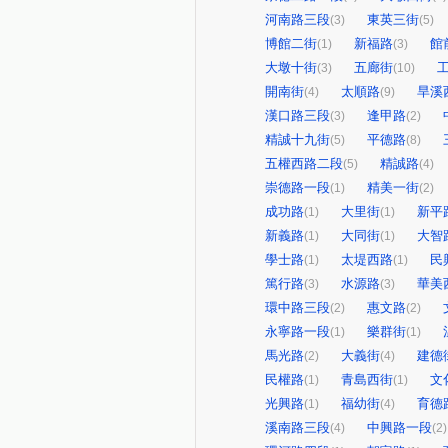
河南路三段
東英三街
(3)
(5)
博館二街
新福路
館
(1)
(3)
大墩十街
五廊街
(3)
(10)
開南街
太順路
旱溪
(4)
(9)
漢口路三段
逢甲路
(3)
(2)
精誠十九街
平德路
(5)
(8)
五權西路二段
精誠路
(5)
(4)
崇德路一段
精美一街
(1)
(2)
成功路
大里街
新平
(1)
(1)
新義路
大同街
大智
(1)
(1)
學士路
太堤西路
民
(1)
(1)
篤行路
水源路
華美
(3)
(3)
環中路三段
惠文路
(2)
(2)
永寧路一段
樂群街
(1)
(1)
馬光路
大義街
建德
(2)
(4)
民權路
青島西街
文
(1)
(1)
光興路
福幼街
育德
(1)
(4)
溪南路三段
中興路一段
(4)
(2)