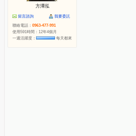
方澤泓
留言諮詢
我要委託
聯絡電話：
0963-477-991
使用591時間：12年4個月
一週活躍度：
每天都來