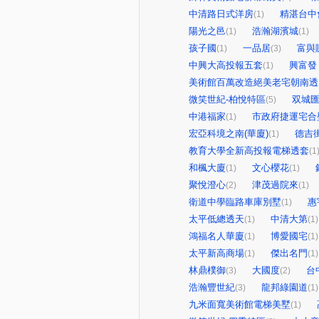
中清路日式洋房
精湛台中
(1)
陽光之邑
浩瀚湖濱城
(1)
(1)
孩子國
一品居
富與
(1)
(3)
中興大高投報五套
興富發
(1)
美術館百萬改造絕美老宅朝南透
微笑世紀-柏悅特區
双城
(5)
中港福家
市政府捷運宅合
(1)
宏亞科境之南(華廈)
德吉
(1)
教育大學全新高投報電梯透套
(1
和楓大廈
文心櫻花
(1)
(1)
聚悅澄心
津茂過院來
(2)
(1)
衛道中學臨路車庫別墅
惠
(1)
太平低總透天
中清大第
(1)
(1)
鴻福名人華廈
博愛國宅
(1)
(1)
太平新高商場
傑出名門
(1)
(1)
林鼎樸御
大國度
台
(3)
(2)
浩瀚豐世紀
龍邦綠園道
(3)
(1)
九米面寬美術館電梯美墅
(1)