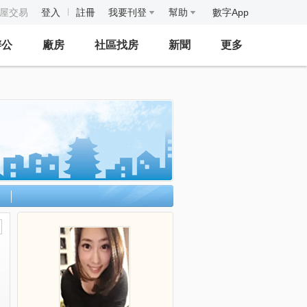
房屋交易
登入
註冊
我要刊登
幫助
數字App
辦公
廠房
社區找房
新聞
更多