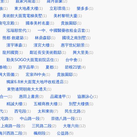
帝景
親家河南道
羅丹新象
(1)
(1)
(2)
族
東大地產大樓
立彩璞境
樂多多
(1)
(1)
(1)
(1)
美術館大面寬電梯美墅
美村黎明大廈
(1)
(1)
南屯京殿
國泰美村名廈
貴族園邸
(1)
(1)
(1)
泓瑞順世代
一中、中國醫藥收租金店套
(1)
(1)
熊都 敘建築
林鼎森邸
國境之南別墅
(1)
(1)
(1)
漢宇琢森
漢宮大樓
惠宇世紀願景
(1)
(1)
(1)
龍邦國寶
鄰近長安美術觀邸
興大里美
(1)
(1)
(1)
勤美SOGO大面寬前院店住
台中會
(1)
(1)
春曉
惠宇晶華
夏都
碧根21號
(1)
(3)
(1)
(4)
興大翡儷
宏泉IN中央
貴族園邸
(2)
(1)
(1)
獨家6.8米大面寬大地坪收租透店
(1)
東勢邊間朝南大大透天
)
(1)
合一
惠田上書房
品藏逢甲
協勝詠心
(1)
(2)
(1)
(1)
精誠大樓
五權商務大樓
別墅大樓價
(1)
(1)
(1)
代
西屯段
太和東街
民生北路
(1)
(1)
(7)
(2)
北屯路
中山路一段
崇德八路一段
(2)
(7)
(11)
向上南路一段
三民路二段
大墩六街
(5)
(2)
(12)
梅川西路二段
楓樹段
公益路
(3)
(2)
(5)