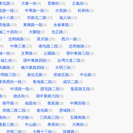
學北路
大墩一街
育樂街
正氣街
(5)
(4)
(13)
(5)
屯路一段
中華路一段
大里路
松和街
(1)
(3)
(3)
(1)
福十八路
市政北二路
福人街
(17)
(13)
(14)
市政路
東興路一段
永春東路
(23)
(4)
(1)
誠二十四街
大榮段
光正路
(4)
(2)
(2)
忠明南路
英才路
西川一路
1)
(15)
(20)
(2)
中興三巷
南屯路二段
忠明南路
(9)
(12)
(3)
(13)
城一街
文華路
公園路
環中東路三段
(4)
(6)
(1)
(2)
福仁街
環中東路四段
台灣大道二段
(2)
(6)
(8)
民權路
梅川東路四段
大明三街
(3)
(1)
(7)
黎明路三段
進化北路
崇德五路
中台路
(2)
(3)
(2)
(3)
華美西街一段
青海路二段
成功二路
(2)
(6)
(1)
中清路一段
西屯路二段
龍富路五段
(4)
(6)
(5)
(3)
路
德吉街
環中東路六段
(5)
(8)
(5)
南平路
福昌街
敦富路
中興四巷
(4)
(3)
(3)
(3)
崇德二路二段
進化路
塗城路
(2)
(3)
(3)
南街
中沙路
三民路三段
五權南路
(2)
(3)
(1)
(9)
港新三路
中山路
華美街
大興街
(2)
(4)
(18)
(1)
忠明二街
大墩十三街
祥興路
(2)
(1)
(1)