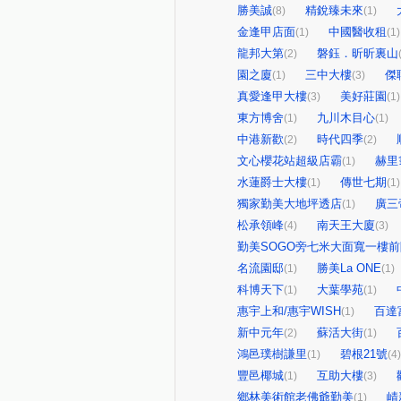
勝美誠
精銳臻未來
(8)
(1)
金逢甲店面
中國醫收租
(1)
(1)
龍邦大第
磐鈺．昕昕裏山
(2)
園之廈
三中大樓
傑
(1)
(3)
真愛逢甲大樓
美好莊園
(3)
(1)
東方博舍
九川木目心
(1)
(1)
中港新歡
時代四季
(2)
(2)
文心櫻花站超級店霸
赫里
(1)
水蓮爵士大樓
傳世七期
(1)
(1)
獨家勤美大地坪透店
廣三
(1)
松承領峰
南天王大廈
(4)
(3)
勤美SOGO旁七米大面寬一樓
名流園邸
勝美La ONE
(1)
(1)
科博天下
大葉學苑
(1)
(1)
惠宇上和/惠宇WISH
百達
(1)
新中元年
蘇活大街
(2)
(1)
鴻邑璞樹謙里
碧根21號
(1)
(4)
豐邑椰城
互助大樓
(1)
(3)
鄉林美術館老佛爺勤美
崝
(1)