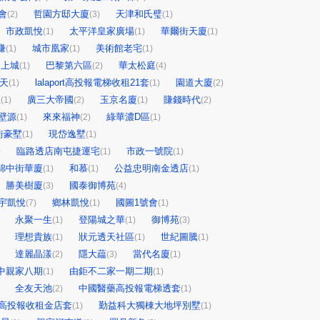
會
哲園方邸大廈
天津和氏璧
(2)
(3)
(1)
市政凱悅
太平洋皇家廣場
華爾街天廈
(1)
(1)
(1)
賺
城市凰家
美術館老宅
(1)
(1)
(1)
 上城
巴黎第六區
華太松庭
(1)
(2)
(4)
天
lalaport高投報電梯收租21套
園道大廈
(1)
(1)
(2)
匯
廣三大帝國
玉京名廈
賺錢時代
(1)
(2)
(1)
(2)
壁源
來來福神
綠華濃D區
(1)
(2)
(1)
街豪墅
現岱逸墅
(1)
(1)
臨路透店南屯捷運宅
市政一號院
)
(1)
(1)
錦中街華廈
和慕
公益忠明南金透店
(1)
(1)
(1)
勝美樹廈
國泰御博苑
(3)
(4)
宇凱悅
鄉林凱悅
國圖1號會
(7)
(1)
(1)
永聚一生
登陽城之華
御博苑
(1)
(1)
(3)
理想貴族
狀元透天社區
世紀圖騰
(1)
(1)
(1)
達麗晶漾
隱大藴
當代名廈
(2)
(3)
(1)
中親家八期
由鉅不二家一期二期
(1)
(1)
全友天池
中國醫藥高投報電梯透套
(2)
(1)
高投報收租金店套
勤益科大獨棟大地坪別墅
(1)
(1)