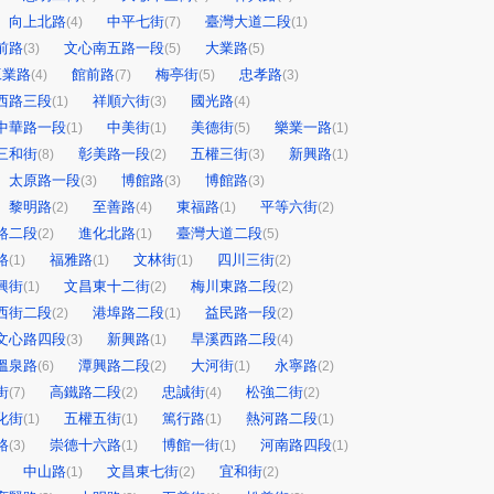
向上北路
中平七街
臺灣大道二段
(4)
(7)
(1)
前路
文心南五路一段
大業路
(3)
(5)
(5)
工業路
館前路
梅亭街
忠孝路
(4)
(7)
(5)
(3)
西路三段
祥順六街
國光路
(1)
(3)
(4)
中華路一段
中美街
美德街
樂業一路
(1)
(1)
(5)
(1)
三和街
彰美路一段
五權三街
新興路
(8)
(2)
(3)
(1)
太原路一段
博館路
博館路
(3)
(3)
(3)
黎明路
至善路
東福路
平等六街
(2)
(4)
(1)
(2)
路二段
進化北路
臺灣大道二段
(2)
(1)
(5)
路
福雅路
文林街
四川三街
(1)
(1)
(1)
(2)
興街
文昌東十二街
梅川東路二段
(1)
(2)
(2)
西街二段
港埠路二段
益民路一段
(2)
(1)
(2)
文心路四段
新興路
旱溪西路二段
(3)
(1)
(4)
溫泉路
潭興路二段
大河街
永寧路
(6)
(2)
(1)
(2)
街
高鐵路二段
忠誠街
松強二街
(7)
(2)
(4)
(2)
化街
五權五街
篤行路
熱河路二段
(1)
(1)
(1)
(1)
路
崇德十六路
博館一街
河南路四段
(3)
(1)
(1)
(1)
中山路
文昌東七街
宜和街
(1)
(2)
(2)