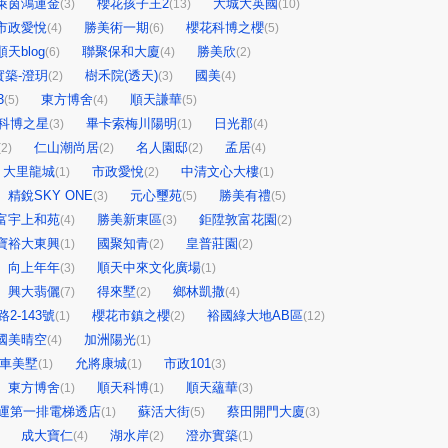
萊茵鴻運金
櫻花孩子王2
大城大英國
(3)
(13)
(10)
市政愛悅
勝美術一期
櫻花科博之櫻
(4)
(6)
(5)
順天blog
聯聚保和大廈
勝美欣
(6)
(4)
(2)
實築-澄玥
樹禾院(透天)
國美
(2)
(3)
(4)
3
東方博舍
順天謙華
(5)
(4)
(5)
科博之星
畢卡索梅川陽明
日光郡
(3)
(1)
(4)
仁山潮尚居
名人園邸
孟居
(2)
(2)
(2)
(4)
大里龍城
市政愛悅
中清文心大樓
(1)
(2)
(1)
精銳SKY ONE
元心璽苑
勝美有禮
(3)
(5)
(5)
富宇上和苑
勝美新東區
鉅陞敦富花園
(4)
(3)
(2)
寶裕大東興
國聚知青
皇普莊園
(1)
(2)
(2)
向上年年
順天中來文化廣場
(3)
(1)
興大翡儷
得來墅
鄉林凱撒
(7)
(2)
(4)
2-143號
櫻花市鎮之櫻
裕國綠大地AB區
(1)
(2)
(12)
國美晴空
加洲陽光
(4)
(1)
車美墅
允將康城
市政101
(1)
(1)
(3)
東方博舍
順天科博
順天蘊華
(1)
(1)
(3)
運第一排電梯透店
蘇活大街
蔡田開門大廈
(1)
(5)
(3)
成大寶仁
湖水岸
澄亦實築
(4)
(2)
(1)