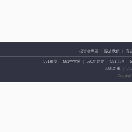
投資者專區
關於我們
廣
591租屋
591中古屋
591新建案
591土地
8891新車
88
Copyrigh