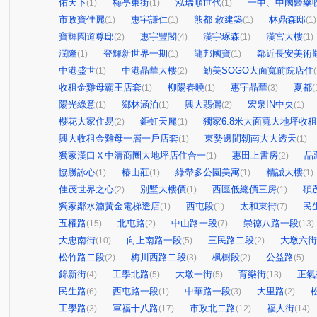
佑天下
梅亭東街
泓瑞順世代
一中、中國醫藥
(1)
(1)
(1)
市政寶佳麗
惠宇謙仁
熊都 敘建築
林鼎森邸
(1)
(1)
(1)
(1)
寶輝園道尊邸
惠宇豐閣
漢宇琢森
漢宮大樓
(2)
(4)
(1)
(1)
潤隆
登輝新世界一期
龍邦國寶
鄰近長安美術
(1)
(1)
(1)
中港盛世
中港晶華大樓
勤美SOGO大面寬前院店住
(1)
(2)
(
收租金雞母霸王店套
柳陽春曉
惠宇晶華
夏都
(1)
(1)
(3)
(
陽光綠意
鄉林涵泊
興大翡儷
宏泉IN中央
(1)
(1)
(2)
(1)
櫻花大家住易
鉅虹天麗
獨家6.8米大面寬大地坪收
(2)
(1)
興大收租金雞母一層一戶店套
東勢邊間朝南大大透天
(1)
(1)
獨家漢口Ｘ中清商圈大地坪店住合一
惠田上書房
品
(1)
(2)
協勝詠心
椿山莊
綠帶多公園美寓
精誠大樓
(1)
(1)
(1)
(1)
佳茂世界之心
別墅大樓價
西區低總價三房
碩
(2)
(1)
(1)
獨家鄰水湳黃金電梯透店
西屯段
太和東街
民
(1)
(1)
(7)
五權路
北屯路
中山路一段
崇德八路一段
(15)
(2)
(7)
(13)
大忠南街
向上南路一段
三民路二段
大墩六街
(10)
(5)
(2)
松竹路二段
梅川西路二段
楓樹段
公益路
(2)
(3)
(2)
(5)
錦新街
工學北路
大墩一街
育樂街
正氣
(4)
(5)
(5)
(13)
民生路
西屯路一段
中華路一段
大里路
(6)
(1)
(3)
(2)
工學路
軍福十八路
市政北二路
福人街
(3)
(17)
(12)
(14)