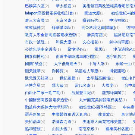
巴黎第六區
華太松庭
美術館百萬改造絕美老宅朝南
(2)
(4)
lalaport高投報電梯收租21套
園道大廈
微笑世紀-柏
(1)
(2)
廣三大帝國
玉京名廈
賺錢時代
中港福家
(2)
(1)
(2)
(1)
來來福神
綠華濃D區
宏亞科境之南(華廈)
德吉
(2)
(1)
(1)
教育大學全新高投報電梯透套
勝美有禮
臨路透店南
(1)
(4)
市政一號院
和楓大廈
文心櫻花
錦中街華廈
(1)
(1)
(1)
(1)
公益忠明南金透店
聚悅澄心
孟居
津茂過院來
(1)
(2)
(2)
(
國泰御博苑
衛道中學臨路車庫別墅
惠宇凱悅
(4)
(1)
(7)
國圖1號會
太平低總透天
中清大第
永聚一生
(1)
(1)
(1)
(1
順天謙華
御博苑
鴻福名人華廈
博愛國宅
(5)
(3)
(1)
(1)
狀元透天社區
世紀圖騰
太平新高商場
傑出名
(1)
(1)
(1)
科博之星
隱大藴
當代名廈
大國度
台中
(2)
(3)
(1)
(2)
由鉅不二家一期二期
浩瀚豐世紀
龍邦綠園道
(1)
(3)
(1)
中國醫藥高投報電梯透套
九米面寬美術館電梯美墅
(1)
(1)
勤益科大獨棟大地坪別墅
微笑世紀-四季特區
中央帝
(1)
(2)
羅丹新象
中國醫收租透天套房
龍貴族
東大地
(2)
(1)
(1)
美術磊園
浩瀚森之道
美術館大面寬電梯美墅
(4)
(4)
(1)
協和豐馥
由鉅大恆
南屯京殿
國泰美村名廈
(1)
(1)
(1)
(1)