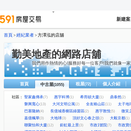
新建案
首頁
經紀業者
方澤泓的店舖
>
>
勤美地產的網路店舖
我們用作熱情的心!服務好每一位客戶!我們就像一家
首頁
租屋
個人介紹
中古屋
(72)
(1055)
社區：
聖家鑫傳承
惠宇科博
希而頓大廈
鼎泰然
(7)
(1)
(1)
(2)
磐興寬心
大河文明公寓
全友樁山莊
太子地
(13)
(2)
(11)
巴塞隆納
長億城香榭區綠茵區
惠宇敦悅
微笑
(4)
(2)
(5)
嘉億楓華
大地球
頂好文心春之頌
大毅京都
(3)
(3)
(2)
(1)
聯聚怡和大廈
鉅虹最上景
市政1號院
市政寶
(12)
(3)
(7)