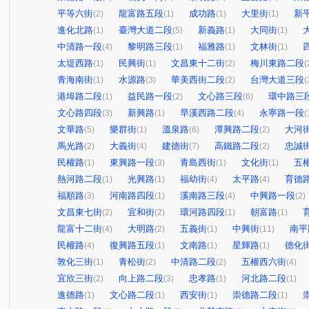
平等六街
龍富路五段
成功路
大里街
新
(2)
(1)
(1)
(1)
進化北路
臺灣大道二段
新義路
大同街
(1)
(5)
(1)
(1)
中清路一段
黎明路三段
福雅路
文林街
(4)
(1)
(1)
(1)
太堤西路
民興街
文昌東十二街
梅川東路二段
(1)
(1)
(2)
(
青海南街
水源路
華美西街二段
台灣大道三段
(1)
(3)
(2)
(
港埠路二段
益民路一段
文心路三段
環中路三
(1)
(2)
(6)
文心路四段
新興路
旱溪西路二段
永寧路一段
(3)
(1)
(4)
(
文華路
樂群街
溫泉路
潭興路二段
大河
(5)
(1)
(6)
(2)
馬光路
大義街
建德街
高鐵路二段
忠誠
(2)
(4)
(7)
(2)
民權路
東興路一段
青島西街
文化街
五
(1)
(3)
(1)
(1)
熱河路二段
光興路
福幼街
太平路
育德
(1)
(1)
(4)
(4)
福順路
河南路四段
溪南路三段
中興路一段
(3)
(1)
(4)
(2)
文昌東七街
宜和街
環河路四段
朝富路
(2)
(2)
(1)
(1)
龍富十二街
大明路
五義街
中興街
南平
(4)
(2)
(1)
(11)
民權路
復興路五段
文南路
星輝路
德化
(4)
(1)
(1)
(1)
敦化三街
青松街
中清路二段
五權西六街
(1)
(2)
(2)
(4)
宜欣三街
向上路二段
忠孝路
河北路二段
(2)
(3)
(1)
(1)
進德路
文心路二段
西安街
崇德路二段
(1)
(1)
(1)
(1)