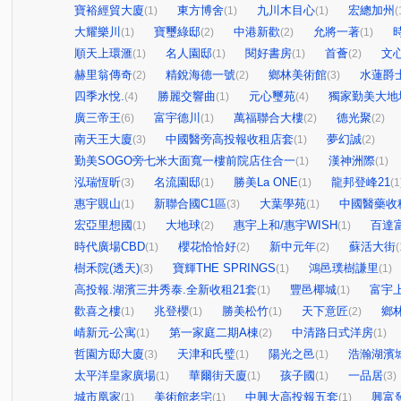
寶裕經貿大廈
東方博舍
九川木目心
宏總加州
(1)
(1)
(1)
(
大耀樂川
寶璽綠邸
中港新歡
允將一著
(1)
(2)
(2)
(1)
順天上環滙
名人園邸
閱好書房
首薈
文
(1)
(1)
(1)
(2)
赫里翁傳奇
精銳海德一號
鄉林美術館
水蓮爵
(2)
(2)
(3)
四季水悅.
勝麗交響曲
元心璽苑
獨家勤美大地
(4)
(1)
(4)
廣三帝王
富宇德川
萬福聯合大樓
德光聚
(6)
(1)
(2)
(2)
南天王大廈
中國醫旁高投報收租店套
夢幻誠
(3)
(1)
(2)
勤美SOGO旁七米大面寬一樓前院店住合一
漢神洲際
(1)
(1)
泓瑞恆昕
名流園邸
勝美La ONE
龍邦登峰21
(3)
(1)
(1)
(1
惠宇覞山
新聯合國C1區
大葉學苑
中國醫藥收
(1)
(3)
(1)
宏亞里想國
大地球
惠宇上和/惠宇WISH
百達
(1)
(2)
(1)
時代廣場CBD
櫻花恰恰好
新中元年
蘇活大街
(1)
(2)
(2)
(
樹禾院(透天)
寶輝THE SPRINGS
鴻邑璞樹謙里
(3)
(1)
(1)
高投報.湖濱三井秀泰.全新收租21套
豐邑椰城
富宇
(1)
(1)
歡喜之樓
兆登櫻
勝美松竹
天下意匠
鄉
(1)
(1)
(1)
(2)
崝新元-公寓
第一家庭二期A棟
中清路日式洋房
(1)
(2)
(1)
哲園方邸大廈
天津和氏璧
陽光之邑
浩瀚湖濱
(3)
(1)
(1)
太平洋皇家廣場
華爾街天廈
孩子國
一品居
(1)
(1)
(1)
(3)
城市凰家
美術館老宅
中興大高投報五套
興富
(1)
(1)
(1)