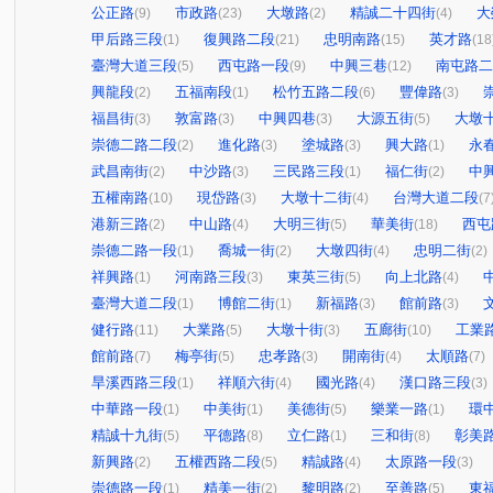
公正路
市政路
大墩路
精誠二十四街
大
(9)
(23)
(2)
(4)
甲后路三段
復興路二段
忠明南路
英才路
(1)
(21)
(15)
(18
臺灣大道三段
西屯路一段
中興三巷
南屯路二
(5)
(9)
(12)
興龍段
五福南段
松竹五路二段
豐偉路
(2)
(1)
(6)
(3)
福昌街
敦富路
中興四巷
大源五街
大墩
(3)
(3)
(3)
(5)
崇德二路二段
進化路
塗城路
興大路
永
(2)
(3)
(3)
(1)
武昌南街
中沙路
三民路三段
福仁街
中
(2)
(3)
(1)
(2)
五權南路
現岱路
大墩十二街
台灣大道二段
(10)
(3)
(4)
(7
港新三路
中山路
大明三街
華美街
西屯
(2)
(4)
(5)
(18)
崇德二路一段
喬城一街
大墩四街
忠明二街
(1)
(2)
(4)
(2)
祥興路
河南路三段
東英三街
向上北路
(1)
(3)
(5)
(4)
臺灣大道二段
博館二街
新福路
館前路
(1)
(1)
(3)
(3)
健行路
大業路
大墩十街
五廊街
工業
(11)
(5)
(3)
(10)
館前路
梅亭街
忠孝路
開南街
太順路
(7)
(5)
(3)
(4)
(7)
旱溪西路三段
祥順六街
國光路
漢口路三段
(1)
(4)
(4)
(3)
中華路一段
中美街
美德街
樂業一路
環
(1)
(1)
(5)
(1)
精誠十九街
平德路
立仁路
三和街
彰美
(5)
(8)
(1)
(8)
新興路
五權西路二段
精誠路
太原路一段
(2)
(5)
(4)
(3)
崇德路一段
精美一街
黎明路
至善路
東
(1)
(2)
(2)
(5)