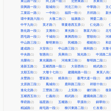
東山路一段
向上路一段
北勢東路
永東街
(1)
(3)
(1)
(1)
崇興路一段
龍城街
河北三街
中華路
文
(1)
(1)
(3)
(2)
工業區一路
一中街
福田一街
月祥路
新
(1)
(2)
(4)
(1)
環中東路六段
大墩二街
福康路
博愛二路
(4)
(2)
(2)
(1)
中平九街
英才路
華夏巷西五弄
仁化路
(2)
(7)
(1)
(1)
敦化路一段
文雅街
東光路
敦富六街
北
(1)
(2)
(1)
(1)
西屯路一段
干城街
東興西街
豐順街
河
(1)
(1)
(1)
(1)
中山路三段
黎明東街
民權路
模範街
和
(1)
(1)
(2)
(2)
建成路
大安街
中山路三段
南和路
大墩
(1)
(1)
(3)
(1)
中央路
智惠街
吳興街
旭光路
中清路二
(1)
(1)
(2)
(1)
光榮街
東光園路
河南東三街
黎明路二段
(1)
(4)
(1)
(1)
港新五路
五權西路一段
大容西街
精武路
(1)
(1)
(1)
(2)
太順五街
大墩十七街
建國南路一段
東英八街
(1)
(1)
(1)
(
永豐路
豐富路
精美街
臺灣大道一段
南
(1)
(4)
(1)
(2)
太原路三段
鳳城街
鹿和路三段
祥順十街
(1)
(1)
(2)
(1)
進化北路
三豐路二段
上安路
健行路
復
(2)
(1)
(1)
(2)
五權西五街
仁義街
精武路
建國南路二段
(1)
(2)
(1)
(2)
學府路
福星路
五權路
旱溪街
錦華街
(2)
(1)
(1)
(2)
(1)
精誠路
南屯路一段
柳川東路二段
仁友巷
(1)
(1)
(1)
(1)