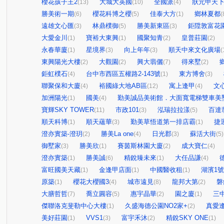
櫻花孩子王2
大城大英國
全國派
狀元甲天
(13)
(10)
(4)
勝美術一期
櫻花科博之櫻
佳泰大方
鄉林夏都
(6)
(5)
(1)
(
遠雄文心匯
林鼎樸御
勝美新東區
鉅陞敦富花
(3)
(5)
(3)
大愛金川
寶裕大東興
國聚知青
皇普莊園
(1)
(1)
(2)
(2)
永春華廈
星境界
向上年年
順天中來文化廣場
(1)
(3)
(3)
(
東興陽光大樓
大觀園
興大翡儷
得來墅
(2)
(2)
(7)
(2)
鉅虹樸石
台中市西區五權路2-143號
東方博舍
(4)
(1)
(3)
聯聚保和大廈
裕國綠大地AB區
寓上逢甲
文
(4)
(12)
(4)
加洲陽光
國美
勤美誠品美術館．大面寬電梯雙車美
(1)
(4)
寶輝SKY TOWER
市政101
泓瑞拉拉漾
百達
(11)
(3)
(5)
順天科博
順天蘊華
勤美草悟道第一排店霸
捷
(1)
(3)
(1)
澄亦實築-澄玥
勝美La one
日光郡
蘇活大街
(2)
(4)
(3)
(5)
御墅家
勝美欣
賽茵斯林園大廈
成大寶仁
(3)
(1)
(2)
(4)
澄亦實築
勝美誠
精銳臻未來
大任品謙
(1)
(6)
(1)
(4)
富旺國美天藏
金逢甲店面
中國醫收租
湖濱1
(1)
(1)
(1)
原築
櫻花大櫻國3
城市遠見
龍邦大第
磐
(1)
(4)
(8)
(2)
大膳哲哲
喬立圓容
惠宇晶華
園之廈
三
(7)
(5)
(2)
(1)
傑聯洛克斐勒中心大樓
久盛海德公園NO2家+
真愛
(1)
(2)
美好莊園
VVS1
富宇禾沐
精銳SKY ONE
(1)
(3)
(2)
(1)