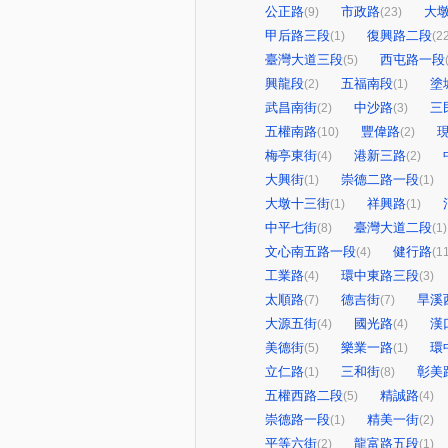
公正路
市政路
大
(9)
(23)
甲后路三段
復興路二段
(1)
(2
臺灣大道三段
西屯路一段
(5)
興龍段
五福南段
塗
(2)
(1)
武昌南街
中沙路
三
(2)
(3)
五權南路
豐偉路
(10)
(2)
梅亭東街
港新三路
(4)
(2)
大興街
崇德二路一段
(1)
(1)
大墩十三街
祥興路
(1)
(1)
中平七街
臺灣大道二段
(8)
(1)
文心南五路一段
健行路
(4)
(1
工業路
環中東路三段
(4)
(3)
太順路
德吉街
旱溪
(7)
(7)
大源五街
國光路
漢
(4)
(4)
美德街
樂業一路
環
(5)
(1)
立仁路
三和街
彰美
(1)
(8)
五權西路二段
精誠路
(5)
(4)
崇德路一段
精美一街
(1)
(2)
平等六街
龍富路五段
(2)
(1)