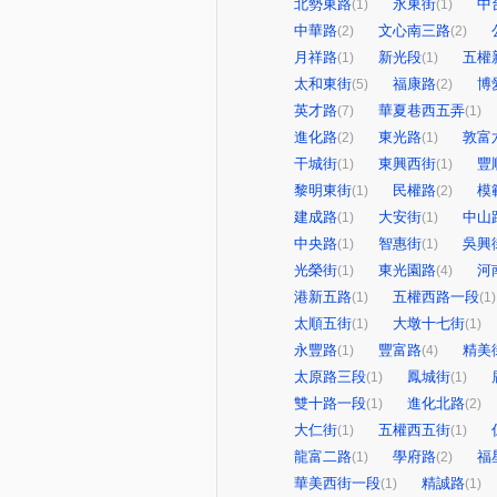
北勢東路
永東街
中
(1)
(1)
中華路
文心南三路
(2)
(2)
月祥路
新光段
五權
(1)
(1)
太和東街
福康路
博
(5)
(2)
英才路
華夏巷西五弄
(7)
(1)
進化路
東光路
敦富
(2)
(1)
干城街
東興西街
豐
(1)
(1)
黎明東街
民權路
模
(1)
(2)
建成路
大安街
中山
(1)
(1)
中央路
智惠街
吳興
(1)
(1)
光榮街
東光園路
河
(1)
(4)
港新五路
五權西路一段
(1)
(1)
太順五街
大墩十七街
(1)
(1)
永豐路
豐富路
精美
(1)
(4)
太原路三段
鳳城街
(1)
(1)
雙十路一段
進化北路
(1)
(2)
大仁街
五權西五街
(1)
(1)
龍富二路
學府路
福
(1)
(2)
華美西街一段
精誠路
(1)
(1)