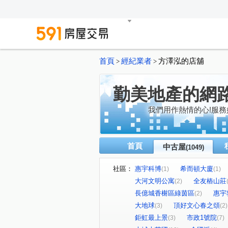
首頁
經紀業者
方澤泓的店舖
>
>
勤美地產的網
我們用作熱情的心!服務
首頁
中古屋
(1049)
社區：
惠宇科博
希而頓大廈
(1)
(1)
大河文明公寓
全友樁山莊
(2)
長億城香榭區綠茵區
惠宇
(2)
大地球
頂好文心春之頌
(3)
(2)
鉅虹最上景
市政1號院
(3)
(7)