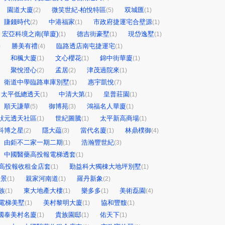
園道大廈
微笑世紀-柏悅特區
双城匯
(2)
(5)
(1)
賺錢時代
中港福家
市政府捷運宅合壁源
(2)
(1)
(1)
宏亞科境之南(華廈)
德吉街豪墅
現岱逸墅
(1)
(1)
(1)
勝美有禮
臨路透店南屯捷運宅
)
(4)
(1)
和楓大廈
文心櫻花
錦中街華廈
(1)
(1)
(1)
聚悅澄心
孟居
津茂過院來
(2)
(2)
(1)
衛道中學臨路車庫別墅
惠宇凱悅
(1)
(7)
太平低總透天
中清大第
皇普莊園
(1)
(1)
(1)
順天謙華
御博苑
鴻福名人華廈
(5)
(3)
(1)
狀元透天社區
世紀圖騰
太平新高商場
(1)
(1)
(1)
科博之星
隱大藴
當代名廈
林鼎樸御
(2)
(3)
(1)
(4)
由鉅不二家一期二期
浩瀚豐世紀
(1)
(3)
中國醫藥高投報電梯透套
(1)
高投報收租金店套
勤益科大獨棟大地坪別墅
(1)
(1)
帝景
親家河南道
羅丹新象
(1)
(1)
(2)
族
東大地產大樓
樂多多
美術磊園
(1)
(1)
(1)
(4)
電梯美墅
美村黎明大廈
協和豐馥
(1)
(1)
(1)
國泰美村名廈
貴族園邸
佑天下
(1)
(1)
(1)