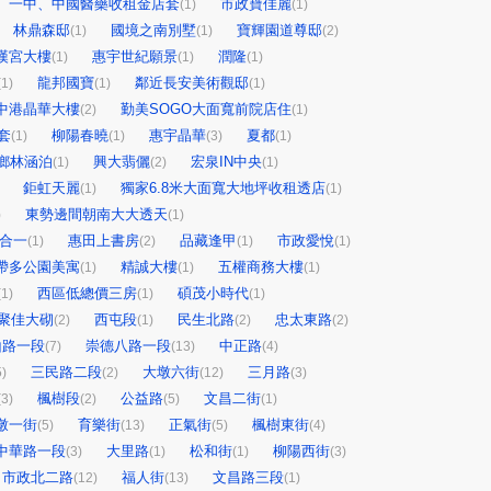
一中、中國醫藥收租金店套
市政寶佳麗
(1)
(1)
林鼎森邸
國境之南別墅
寶輝園道尊邸
(1)
(1)
(2)
漢宮大樓
惠宇世紀願景
潤隆
(1)
(1)
(1)
龍邦國寶
鄰近長安美術觀邸
(1)
(1)
(1)
中港晶華大樓
勤美SOGO大面寬前院店住
(2)
(1)
套
柳陽春曉
惠宇晶華
夏都
(1)
(1)
(3)
(1)
鄉林涵泊
興大翡儷
宏泉IN中央
(1)
(2)
(1)
鉅虹天麗
獨家6.8米大面寬大地坪收租透店
(1)
(1)
東勢邊間朝南大大透天
)
(1)
合一
惠田上書房
品藏逢甲
市政愛悅
(1)
(2)
(1)
(1)
帶多公園美寓
精誠大樓
五權商務大樓
(1)
(1)
(1)
西區低總價三房
碩茂小時代
(1)
(1)
(1)
聚佳大砌
西屯段
民生北路
忠太東路
(2)
(1)
(2)
(2)
山路一段
崇德八路一段
中正路
(7)
(13)
(4)
三民路二段
大墩六街
三月路
5)
(2)
(12)
(3)
楓樹段
公益路
文昌二街
(3)
(2)
(5)
(1)
墩一街
育樂街
正氣街
楓樹東街
(5)
(13)
(5)
(4)
中華路一段
大里路
松和街
柳陽西街
(3)
(1)
(1)
(3)
市政北二路
福人街
文昌路三段
(12)
(13)
(1)