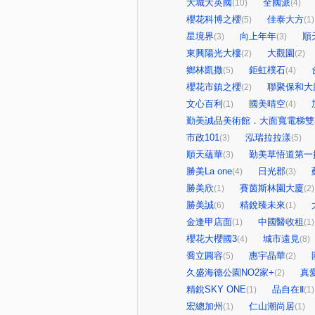
大城大英國
全國派
(10)
(4)
櫻花科博之櫻
佳泰大方
(5)
(1)
星境界
向上年年
順
(3)
(3)
東興陽光大樓
大觀園
(2)
(2)
鄉林凱撒
鉅虹樸石
(5)
(4)
櫻花市鎮之櫻
聯聚保和大
(2)
文心百利
國美晴空
(1)
(4)
勤美誠品美術館．大面寬電梯雙
市政101
泓瑞拉拉漾
(3)
(5)
順天蘊華
勤美草悟道第一
(3)
勝美La one
日光郡
(4)
(3)
勝美欣
賽茵斯林園大廈
(1)
(2)
勝美誠
精銳臻未來
(6)
(1)
金逢甲店面
中國醫收租
(1)
(1)
櫻花大櫻國3
城市遠見
(4)
(8)
喬立圓容
惠宇晶華
(5)
(2)
久盛海德公園NO2家+
真
(2)
精銳SKY ONE
品自在Ⅱ
(1)
(1)
宏總加州
仁山潮尚居
(1)
(1)