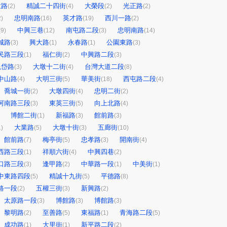
墩路
精誠二十四街
大榮段
光正路
(2)
(4)
(2)
(2)
忠明南路
英才路
西川一路
2)
(16)
(19)
(2)
中興三巷
南屯路二段
忠明南路
(9)
(12)
(3)
(14)
城路
興大路
永春路
公園東路
(3)
(1)
(1)
(3)
民路三段
福仁街
中興路二段
(1)
(2)
(3)
現岱路
大墩十二街
台灣大道二段
(3)
(4)
(8)
中山路
大明三街
華美街
西屯路二段
(4)
(5)
(18)
(4)
喬城一街
大墩四街
忠明二街
(2)
(4)
(2)
河南路三段
東英三街
向上北路
(3)
(5)
(4)
博館二街
新福路
館前路
(1)
(3)
(3)
大業路
大墩十街
五廊街
1)
(5)
(3)
(10)
館前路
梅亭街
忠孝路
開南街
(7)
(5)
(3)
(4)
西路三段
祥順六街
中興四巷
(1)
(4)
(2)
口路三段
逢甲路
中華路一段
中美街
(3)
(2)
(1)
(1)
中東路四段
精誠十九街
平德路
(5)
(5)
(8)
路一段
五權三街
新興路
(2)
(3)
(2)
太原路一段
博館路
博館路
(3)
(3)
(3)
黎明路
至善路
東福路
青海路二段
(2)
(5)
(1)
(5)
成功路
大里街
新平路二段
(1)
(1)
(2)