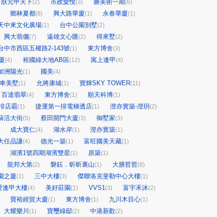
狀元甲天下
市政愛悅
勝美術一期
(2)
(3)
(6)
鄉林夏都
興大路華廈
永春華廈
(8)
(1)
(1)
天中來文化廣場
台中公園別墅
(1)
(2)
興大翡儷
遠雄文心匯
得來墅
(7)
(2)
(2)
台中市西區五權路2-143號
東方博舍
(1)
(3)
廈
裕國綠大地AB區
寓上逢甲
(4)
(12)
(4)
加洲陽光
國美
(1)
(4)
車美墅
允將康城
寶輝SKY TOWER
(1)
(1)
(11)
百達翡翠
東方博舍
順天科博
(4)
(1)
(1)
排店霸
捷運第一排電梯透店
澄亦實築-澄玥
(1)
(1)
(2)
蘇活大街
蔡田開門大廈
御墅家
(5)
(3)
(3)
成大寶仁
湖水岸
澄亦實築
(4)
(1)
(1)
大任品謙
德光一築
富旺國美天藏
(4)
(1)
(1)
湖濱1號四期湖濱雙星
原築
(1)
(1)
龍邦大第
磐鈺．昕昕裏山
大膳哲哲
(2)
(1)
(8)
園之廈
三中大樓
傑聯洛克斐勒中心大樓
(1)
(3)
(1)
愛逢甲大樓
美好莊園
VVS1
富宇禾沐
(4)
(1)
(3)
(2)
寶裕經貿大廈
東方博舍
九川木目心
(1)
(1)
(1)
大耀樂川
寶璽綠邸
中港新歡
(1)
(2)
(2)