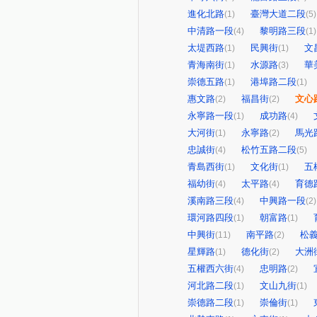
進化北路
臺灣大道二段
(1)
(5)
中清路一段
黎明路三段
(4)
(1)
太堤西路
民興街
文
(1)
(1)
青海南街
水源路
華
(1)
(3)
崇德五路
港埠路二段
(1)
(1)
惠文路
福昌街
文心
(2)
(2)
永寧路一段
成功路
(1)
(4)
大河街
永寧路
馬光
(1)
(2)
忠誠街
松竹五路二段
(4)
(5)
青島西街
文化街
五
(1)
(1)
福幼街
太平路
育德
(4)
(4)
溪南路三段
中興路一段
(4)
(2)
環河路四段
朝富路
(1)
(1)
中興街
南平路
松
(11)
(2)
星輝路
德化街
大洲
(1)
(2)
五權西六街
忠明路
(4)
(2)
河北路二段
文山九街
(1)
(1)
崇德路二段
崇倫街
(1)
(1)