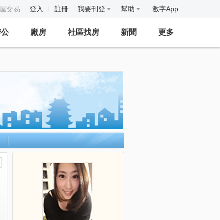
房屋交易
登入
註冊
我要刊登
幫助
數字App
辦公
廠房
社區找房
新聞
更多