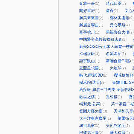
允將一著
時代四季
(1)
(2)
閱好書房
首薈
文心
(1)
(2)
勝美新東區
鄉林美術館
(2)
(3)
勝麗交響曲
元心璽苑
(1)
(4)
富宇德川
萬福聯合大樓
(1)
(2)
中國醫旁高投報收租店套
(1)
勤美SOGO旁七米大面寬一樓
泓瑞恆昕
名流園邸
(3)
(1)
惠宇覞山
新聯合國C1區
(1)
(3
宏亞里想國
大地球
(1)
(2)
時代廣場CBD
櫻花恰恰好
(1)
樹禾院(透天)
寶輝THE SP
(3)
高投報.湖濱三井秀泰.全新收租2
歡喜之樓
兆登櫻
勝
(1)
(1)
崝新元-公寓
第一家庭二期
(1)
哲園方邸大廈
天津和氏璧
(3)
太平洋皇家廣場
華爾街天
(1)
城市凰家
美術館老宅
(1)
(1)
巴黎第六區
華太松庭
(2)
(4)