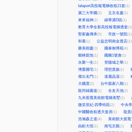
lalaport高投報電梯收租21套
(1)
廣三大帝國
玉京名廈
(2)
(1)
來來福神
綠華濃D區
(2)
(1)
教育大學全新高投報電梯透套
(1
聖家鑫傳承
市政一號院
(5)
(1)
和慕
公益忠明南金透店
(1)
(1)
勝美樹廈
國泰御博苑
(3)
(4)
鄉林凱悅
國圖1號會
(1)
(1)
永聚一生
登陽城之華
(1)
(1)
博愛國宅
理想貴族
(1)
(1)
傑出名門
達麗晶漾
(1)
(2)
大國度
台中親家八期
(2)
(1)
龍邦綠園道
全友天池
(1)
(2)
九米面寬美術館電梯美墅
(1)
微笑世紀-四季特區
中央
(2)
中國醫收租透天套房
龍貴
(1)
浩瀚森之道
美術館大面寬
(4)
由鉅大恆
南屯京殿
(1)
(1)