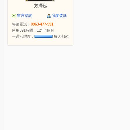
方澤泓
留言諮詢
我要委託
聯絡電話：
0963-477-991
使用591時間：12年4個月
一週活躍度：
每天都來