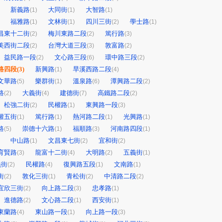
新義路
大同街
大智路
(1)
(1)
(1)
福雅路
文林街
四川三街
學士路
(1)
(1)
(2)
(1)
昌東十二街
梅川東路二段
篤行路
(2)
(2)
(3)
美西街二段
台灣大道三段
敦富路
(2)
(3)
(2)
益民路一段
文心路三段
環中路三段
(2)
(6)
(2)
路四段
(3)
新興路
旱溪西路二段
(1)
(4)
文華路
樂群街
溫泉路
潭興路二段
(5)
(1)
(6)
(2)
路
大義街
建德街
高鐵路二段
(2)
(4)
(7)
(2)
松強二街
民權路
東興路一段
(2)
(1)
(3)
權五街
篤行路
熱河路二段
光興路
(1)
(1)
(1)
(1)
路
崇德十六路
福順路
河南路四段
(5)
(1)
(3)
(1)
中山路
文昌東七街
宜和街
(1)
(2)
(2)
育賢路
龍富十二街
大明路
五義街
(3)
(4)
(2)
(1)
義街
民權路
復興路五段
文南路
(2)
(4)
(1)
(1)
街
敦化三街
青松街
中清路二段
(2)
(1)
(2)
(2)
宜欣三街
向上路二段
忠孝路
(2)
(3)
(1)
進德路
文心路二段
西安街
(2)
(1)
(1)
東蘭路
東山路一段
向上路一段
(4)
(1)
(3)