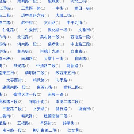
台路
崇興路一段
龍城街
河北三街
(3)
(1)
(1)
(3)
公理街
工業區一路
一中街
福田一街
(2)
(1)
(2)
(4)
新二巷
環中東路六段
大墩二街
(2)
(4)
(2)
愛二路
錦中街
文山路
中平九街
(1)
(1)
(1)
(2)
仁化路
仁愛街
敦化路一段
文雅街
(1)
(1)
(1)
(2)
六街
北屯路
美村路一段
西屯路一段
(1)
(5)
(4)
(1)
順街
河南路一段
僑孝街
中山路三段
(1)
(1)
(1)
(1)
範街
和昌街
崇德十九路
自由路
(2)
(3)
(4)
(2)
路三段
南和路
大墩十一街
育隆路
(3)
(1)
(2)
(2)
街
旭光路
中清路二段
龍新路
(2)
(1)
(1)
(1)
南東三街
黎明路二段
陝西東五街
(1)
(1)
(1)
大容西街
精武路
向學路
(1)
(2)
(1)
建國南路一段
東英八街
福科二路
(1)
(1)
(1)
街
臺灣大道一段
南興一路
(1)
(2)
(1)
鹿和路三段
祥順十街
崇德二路二段
(2)
(1)
(1)
三豐路二段
上安路
健行路
復新街
(1)
(1)
(2)
(1)
仁義街
精武路
建國南路二段
(2)
(1)
(2)
星路
五權路
旱溪街
錦華街
(1)
(1)
(2)
(1)
南屯路一段
柳川東路二段
仁友巷
(1)
(1)
(1)