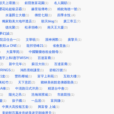
順天上環滙
鉅陞敦富花園
名人園邸
(1)
(1)
(1)
櫻花站超級店霸
赫里翁傳奇
精銳海德一號
(1)
(2)
(2)
水蓮爵士大樓
傳世七期
四季水悅.
(1)
(1)
(4)
獨家勤美大地坪透店
順天blog
廣三帝王
(1)
(5)
(7)
德光聚
松承領峰
南天王大廈
(2)
(4)
(3)
夢幻誠
(2)
前院店住合一
文華硯
漢神洲際
廣擎天
(1)
(5)
(1)
(1)
勝美La ONE
龍邦登峰21
省會貴族
(1)
(1)
(1)
大葉學苑
中國醫藥收租金雞母
)
(1)
(1)
惠宇上和/惠宇WISH
百達富裔
(1)
(1)
新中元年
蘇活大街
百達富裔
(2)
(2)
(1)
(1)
RINGS
鴻邑璞樹謙里
碧根21號
(1)
(1)
(5)
1套
豐邑椰城
富宇上和苑
互助大樓
(1)
(1)
(2)
(3)
美松竹
天下意匠
鄉林美術館老佛爺勤美
(1)
(2)
(1)
A棟
中清路日式洋房
精湛台中會
(2)
(1)
(2)
陽光之邑
浩瀚湖濱城
市政凱悅
(1)
(1)
(2)
(1)
廈
孩子國
一品居
富與賺
(1)
(1)
(3)
(1)
中興大高投報五套
興富發 上城
(1)
(1)
美術館百萬改造絕美老宅朝南透天
(1)