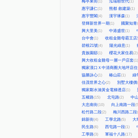
梅亭東街
泓瑞順世代
(1)
(1)
惠宇謙仁
熊都 敘建築
(1)
(1)
惠宇豐閣
漢宇琢森
(4)
(1)
登輝新世界一期
國聚知青
(1)
興大里美
中港盛世
(1)
(1)
台中會
收租金雞母霸王店
(1)
碧根21號
陽光綠意
(4)
(1)
貴族園邸
櫻花大家住易
(1)
(2)
興大收租金雞母一層一戶店套
(1
獨家漢口Ｘ中清商圈大地坪店住
協勝詠心
椿山莊
綠
(1)
(1)
佳茂世界之心
別墅大樓價
(2)
獨家鄰水湳黃金電梯透店
(1)
五權路
北屯路
中
(15)
(2)
大忠南街
向上南路一段
(10)
(
松竹路二段
梅川西路二段
(2)
錦新街
工學北路
大
(4)
(5)
民生路
西屯路一段
(6)
(1)
工學路
軍福十八路
(3)
(17)