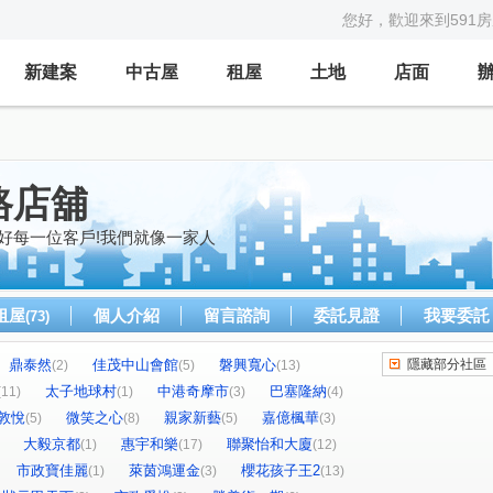
您好，歡迎來到591
新建案
中古屋
租屋
土地
店面
路店舖
好每一位客戶!我們就像一家人
租屋
個人介紹
留言諮詢
委託見證
我要委託
(73)
鼎泰然
佳茂中山會館
磐興寬心
隱藏部分社區
(2)
(5)
(13)
太子地球村
中港奇摩市
巴塞隆納
(11)
(1)
(3)
(4)
敦悅
微笑之心
親家新藝
嘉億楓華
(5)
(8)
(5)
(3)
大毅京都
惠宇和樂
聯聚怡和大廈
(1)
(17)
(12)
市政寶佳麗
萊茵鴻運金
櫻花孩子王2
(1)
(3)
(13)