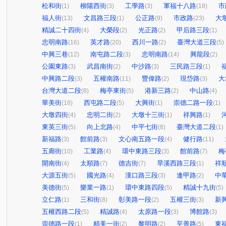
松和街
柳陽西街
工學路
軍福十八路
市
(1)
(3)
(3)
(18)
福人街
文昌路三段
公正路
市政路
大
(13)
(1)
(9)
(23)
精誠二十四街
大榮段
光正路
甲后路三段
(4)
(2)
(2)
(1)
忠明南路
英才路
西川一路
臺灣大道三段
(16)
(20)
(2)
(5)
中興三巷
南屯路二段
忠明南路
興龍段
(12)
(3)
(14)
(2)
公園東路
武昌南街
中沙路
三民路三段
(3)
(2)
(3)
(1)
中興路二段
五權南路
豐偉路
現岱路
大
(3)
(11)
(2)
(3)
台灣大道二段
梅亭東街
港新三路
中山路
(8)
(5)
(2)
(4)
華美街
西屯路二段
大興街
崇德二路一段
(18)
(5)
(1)
(1)
大墩四街
忠明二街
大墩十三街
祥興路
(4)
(2)
(1)
(1)
東英三街
向上北路
中平七街
臺灣大道二段
(5)
(4)
(8)
(1)
新福路
館前路
文心南五路一段
健行路
(3)
(3)
(4)
(11)
五廊街
工業路
環中東路三段
館前路
梅
(10)
(4)
(3)
(7)
開南街
太順路
德吉街
旱溪西路三段
祥
(4)
(7)
(7)
(1)
大源五街
國光路
漢口路三段
逢甲路
中
(5)
(4)
(3)
(2)
美德街
樂業一路
環中東路四段
精誠十九街
(5)
(1)
(5)
(5)
立仁路
三和街
彰美路一段
五權三街
新
(1)
(8)
(2)
(3)
五權西路二段
精誠路
太原路一段
博館路
(5)
(4)
(3)
(3)
崇德路一段
精美一街
黎明路
至善路
東
(1)
(2)
(2)
(5)