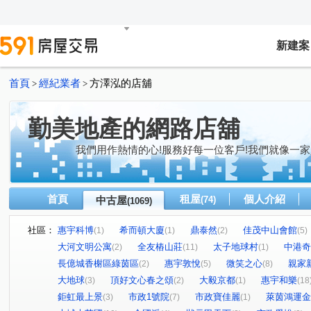
新建案
首頁
經紀業者
方澤泓的店舖
>
>
勤美地產的網路店舖
我們用作熱情的心!服務好每一位客戶!我們就像一家
首頁
租屋
個人介紹
中古屋
(74)
(1069)
社區：
惠宇科博
希而頓大廈
鼎泰然
佳茂中山會館
(1)
(1)
(2)
(5)
大河文明公寓
全友樁山莊
太子地球村
中港奇
(2)
(11)
(1)
長億城香榭區綠茵區
惠宇敦悅
微笑之心
親家
(2)
(5)
(8)
大地球
頂好文心春之頌
大毅京都
惠宇和樂
(3)
(2)
(1)
(18
鉅虹最上景
市政1號院
市政寶佳麗
萊茵鴻運金
(3)
(7)
(1)