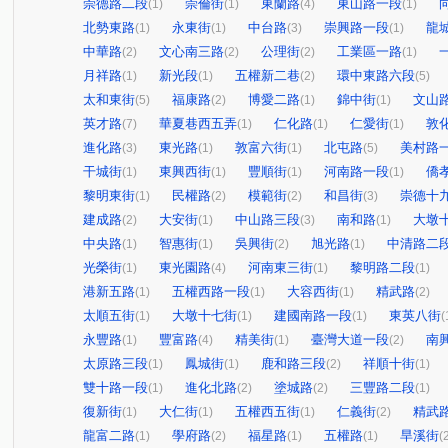
崇德路二段
崇倫街
東蘭路
東山路一段
(1)
(1)
(4)
(1)
北勢東路
永東街
中台路
崇興路一段
龍
(1)
(1)
(3)
(1)
中華路
文心南三路
公理街
工業區一路
(2)
(2)
(2)
(1)
月祥路
新光段
五權新二巷
環中東路六段
(1)
(1)
(2)
(5)
太和東街
福康路
博愛二路
錦中街
文山
(5)
(2)
(1)
(1)
英才路
華夏巷西五弄
仁化路
仁愛街
敦
(7)
(1)
(1)
(1)
進化路
東光路
敦富六街
北屯路
美村路
(3)
(1)
(1)
(5)
干城街
東興西街
豐順街
河南路一段
僑
(1)
(1)
(1)
(1)
黎明東街
民權路
模範街
和昌街
崇德十
(1)
(2)
(2)
(3)
建成路
大安街
中山路三段
南和路
大墩
(2)
(1)
(3)
(1)
中央路
智惠街
吳興街
旭光路
中清路二
(1)
(1)
(2)
(1)
光榮街
東光園路
河南東三街
黎明路二段
(1)
(4)
(1)
(1)
港新五路
五權西路一段
大容西街
精武路
(1)
(1)
(1)
(2)
太順五街
大墩十七街
建國南路一段
東英八街
(1)
(1)
(1)
(
永豐路
豐富路
精美街
臺灣大道一段
南
(1)
(4)
(1)
(2)
太原路三段
鳳城街
鹿和路三段
祥順十街
(1)
(1)
(2)
(1)
雙十路一段
進化北路
塗城路
三豐路二段
(1)
(2)
(2)
(1)
復新街
大仁街
五權西五街
仁義街
精武
(1)
(1)
(1)
(2)
龍富二路
學府路
福星路
五權路
旱溪街
(1)
(2)
(1)
(1)
(