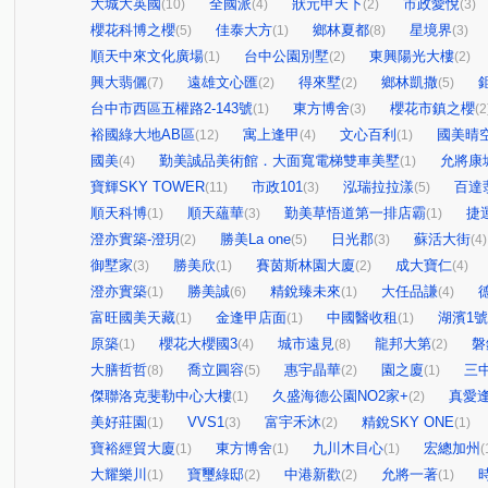
大城大英國
全國派
狀元甲天下
市政愛悅
(10)
(4)
(2)
(3)
櫻花科博之櫻
佳泰大方
鄉林夏都
星境界
(5)
(1)
(8)
(3)
順天中來文化廣場
台中公園別墅
東興陽光大樓
(1)
(2)
(2)
興大翡儷
遠雄文心匯
得來墅
鄉林凱撒
(7)
(2)
(2)
(5)
台中市西區五權路2-143號
東方博舍
櫻花市鎮之櫻
(1)
(3)
(2
裕國綠大地AB區
寓上逢甲
文心百利
國美晴
(12)
(4)
(1)
國美
勤美誠品美術館．大面寬電梯雙車美墅
允將康
(4)
(1)
寶輝SKY TOWER
市政101
泓瑞拉拉漾
百達
(11)
(3)
(5)
順天科博
順天蘊華
勤美草悟道第一排店霸
捷
(1)
(3)
(1)
澄亦實築-澄玥
勝美La one
日光郡
蘇活大街
(2)
(5)
(3)
(4)
御墅家
勝美欣
賽茵斯林園大廈
成大寶仁
(3)
(1)
(2)
(4)
澄亦實築
勝美誠
精銳臻未來
大任品謙
(1)
(6)
(1)
(4)
富旺國美天藏
金逢甲店面
中國醫收租
湖濱1
(1)
(1)
(1)
原築
櫻花大櫻國3
城市遠見
龍邦大第
磐
(1)
(4)
(8)
(2)
大膳哲哲
喬立圓容
惠宇晶華
園之廈
三
(8)
(5)
(2)
(1)
傑聯洛克斐勒中心大樓
久盛海德公園NO2家+
真愛
(1)
(2)
美好莊園
VVS1
富宇禾沐
精銳SKY ONE
(1)
(3)
(2)
(1)
寶裕經貿大廈
東方博舍
九川木目心
宏總加州
(1)
(1)
(1)
(
大耀樂川
寶璽綠邸
中港新歡
允將一著
(1)
(2)
(2)
(1)