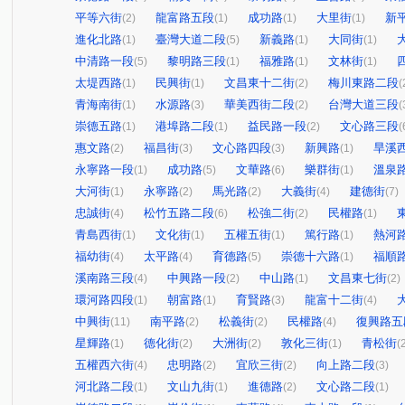
平等六街
龍富路五段
成功路
大里街
新
(2)
(1)
(1)
(1)
進化北路
臺灣大道二段
新義路
大同街
(1)
(5)
(1)
(1)
中清路一段
黎明路三段
福雅路
文林街
(5)
(1)
(1)
(1)
太堤西路
民興街
文昌東十二街
梅川東路二段
(1)
(1)
(2)
(
青海南街
水源路
華美西街二段
台灣大道三段
(1)
(3)
(2)
(
崇德五路
港埠路二段
益民路一段
文心路三段
(1)
(1)
(2)
(
惠文路
福昌街
文心路四段
新興路
旱溪
(2)
(3)
(3)
(1)
永寧路一段
成功路
文華路
樂群街
溫泉
(1)
(5)
(6)
(1)
大河街
永寧路
馬光路
大義街
建德街
(1)
(2)
(2)
(4)
(7)
忠誠街
松竹五路二段
松強二街
民權路
(4)
(6)
(2)
(1)
青島西街
文化街
五權五街
篤行路
熱河
(1)
(1)
(1)
(1)
福幼街
太平路
育德路
崇德十六路
福順
(4)
(4)
(5)
(1)
溪南路三段
中興路一段
中山路
文昌東七街
(4)
(2)
(1)
(2)
環河路四段
朝富路
育賢路
龍富十二街
(1)
(1)
(3)
(4)
中興街
南平路
松義街
民權路
復興路五
(11)
(2)
(2)
(4)
星輝路
德化街
大洲街
敦化三街
青松街
(1)
(2)
(2)
(1)
(
五權西六街
忠明路
宜欣三街
向上路二段
(4)
(2)
(2)
(3)
河北路二段
文山九街
進德路
文心路二段
(1)
(1)
(2)
(1)