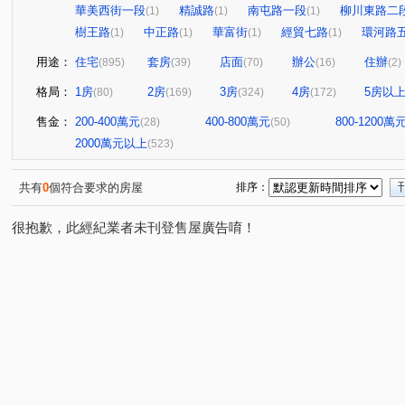
華美西街一段
精誠路
南屯路一段
柳川東路二
(1)
(1)
(1)
樹王路
中正路
華富街
經貿七路
環河路
(1)
(1)
(1)
(1)
用途：
住宅
套房
店面
辦公
住辦
(895)
(39)
(70)
(16)
(2)
格局：
1房
2房
3房
4房
5房以
(80)
(169)
(324)
(172)
售金：
200-400萬元
400-800萬元
800-1200萬
(28)
(50)
2000萬元以上
(523)
共有
0
個符合要求的房屋
排序：
很抱歉，此經紀業者未刊登售屋廣告唷！