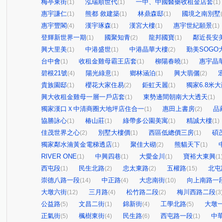
梅亭東街
泓瑞順世代
一中、中國醫藥收租金店套
(1)
(1)
(1)
惠宇謙仁
熊都 敘建築
林鼎森邸
國境之南別墅
(1)
(1)
(1)
惠宇豐閣
漢宇琢森
漢宮大樓
惠宇世紀願景
(4)
(1)
(1)
(1)
登輝新世界一期
國聚知青
龍邦國寶
鄰近長安
(1)
(2)
(1)
興大里美
中港盛世
中港晶華大樓
勤美SOGO
(1)
(1)
(2)
台中會
收租金雞母霸王店套
柳陽春曉
惠宇晶
(1)
(1)
(1)
碧根21號
陽光綠意
鄉林涵泊
興大翡儷
(4)
(1)
(1)
(2)
貴族園邸
櫻花大家住易
鉅虹天麗
獨家6.8米
(1)
(2)
(1)
興大收租金雞母一層一戶店套
東勢邊間朝南大大透天
(1)
(1)
獨家漢口Ｘ中清商圈大地坪店住合一
惠田上書房
品
(1)
(2)
協勝詠心
椿山莊
綠帶多公園美寓
精誠大樓
(1)
(1)
(1)
(1)
佳茂世界之心
別墅大樓價
西區低總價三房
碩
(2)
(1)
(1)
獨家鄰水湳黃金電梯透店
聚佳大砌
熊貓天下
(1)
(2)
(1)
RIVER ONE
中興四巷
大愛金川
寶裕大東興
(1)
(1)
(1)
(1
西屯段
民生北路
忠太東路
五權路
北屯
(1)
(2)
(2)
(15)
崇德八路一段
中正路
大忠南街
向上南路一
(14)
(4)
(10)
大墩六街
三月路
松竹路二段
梅川西路二段
(12)
(4)
(2)
(3
公益路
文昌二街
錦新街
工學北路
大墩
(5)
(1)
(4)
(5)
正氣街
楓樹東街
民生路
西屯路一段
中
(5)
(4)
(6)
(1)