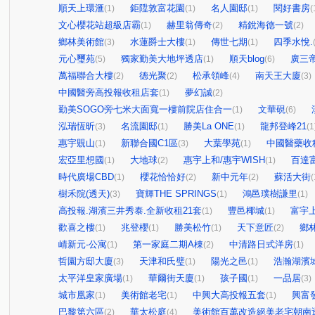
順天上環滙
鉅陞敦富花園
名人園邸
閱好書房
(1)
(1)
(1)
(
文心櫻花站超級店霸
赫里翁傳奇
精銳海德一號
(1)
(2)
(2)
鄉林美術館
水蓮爵士大樓
傳世七期
四季水悅.
(3)
(1)
(1)
元心璽苑
獨家勤美大地坪透店
順天blog
廣三
(5)
(1)
(6)
萬福聯合大樓
德光聚
松承領峰
南天王大廈
(2)
(2)
(4)
(3)
中國醫旁高投報收租店套
夢幻誠
(1)
(2)
勤美SOGO旁七米大面寬一樓前院店住合一
文華硯
(1)
(6)
泓瑞恆昕
名流園邸
勝美La ONE
龍邦登峰21
(3)
(1)
(1)
(1
惠宇覞山
新聯合國C1區
大葉學苑
中國醫藥收
(1)
(3)
(1)
宏亞里想國
大地球
惠宇上和/惠宇WISH
百達
(1)
(2)
(1)
時代廣場CBD
櫻花恰恰好
新中元年
蘇活大街
(1)
(2)
(2)
(
樹禾院(透天)
寶輝THE SPRINGS
鴻邑璞樹謙里
(3)
(1)
(1)
高投報.湖濱三井秀泰.全新收租21套
豐邑椰城
富宇
(1)
(1)
歡喜之樓
兆登櫻
勝美松竹
天下意匠
鄉
(1)
(1)
(1)
(2)
崝新元-公寓
第一家庭二期A棟
中清路日式洋房
(1)
(2)
(1)
哲園方邸大廈
天津和氏璧
陽光之邑
浩瀚湖濱
(3)
(1)
(1)
太平洋皇家廣場
華爾街天廈
孩子國
一品居
(1)
(1)
(1)
(3)
城市凰家
美術館老宅
中興大高投報五套
興富
(1)
(1)
(1)
巴黎第六區
華太松庭
美術館百萬改造絕美老宅朝南
(2)
(4)