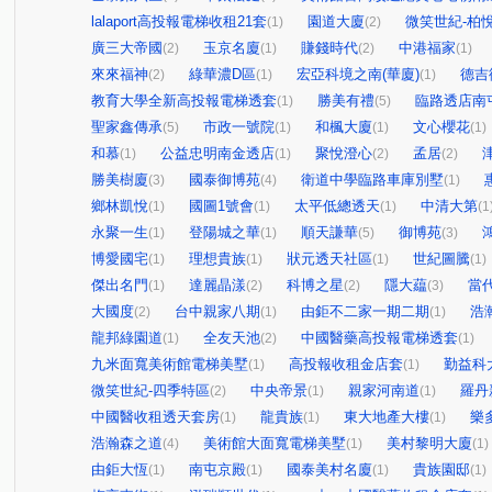
lalaport高投報電梯收租21套
園道大廈
微笑世紀-柏
(1)
(2)
廣三大帝國
玉京名廈
賺錢時代
中港福家
(2)
(1)
(2)
(1)
來來福神
綠華濃D區
宏亞科境之南(華廈)
德吉
(2)
(1)
(1)
教育大學全新高投報電梯透套
勝美有禮
臨路透店南
(1)
(5)
聖家鑫傳承
市政一號院
和楓大廈
文心櫻花
(5)
(1)
(1)
(1)
和慕
公益忠明南金透店
聚悅澄心
孟居
(1)
(1)
(2)
(2)
勝美樹廈
國泰御博苑
衛道中學臨路車庫別墅
(3)
(4)
(1)
鄉林凱悅
國圖1號會
太平低總透天
中清大第
(1)
(1)
(1)
(1
永聚一生
登陽城之華
順天謙華
御博苑
(1)
(1)
(5)
(3)
博愛國宅
理想貴族
狀元透天社區
世紀圖騰
(1)
(1)
(1)
(1)
傑出名門
達麗晶漾
科博之星
隱大藴
當
(1)
(2)
(2)
(3)
大國度
台中親家八期
由鉅不二家一期二期
浩
(2)
(1)
(1)
龍邦綠園道
全友天池
中國醫藥高投報電梯透套
(1)
(2)
(1)
九米面寬美術館電梯美墅
高投報收租金店套
勤益科
(1)
(1)
微笑世紀-四季特區
中央帝景
親家河南道
羅丹
(2)
(1)
(1)
中國醫收租透天套房
龍貴族
東大地產大樓
樂
(1)
(1)
(1)
浩瀚森之道
美術館大面寬電梯美墅
美村黎明大廈
(4)
(1)
(1)
由鉅大恆
南屯京殿
國泰美村名廈
貴族園邸
(1)
(1)
(1)
(1)