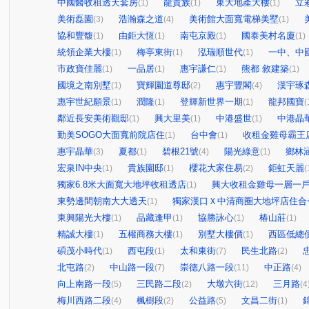
中國醫收租透天套房
龍貴族
東大地產大樓
立
(1)
(1)
(1)
美術磊園
浩瀚森之道
美術館大面寬電梯美墅
(3)
(4)
(1)
協和豐馥
由鉅大恆
南屯京殿
國泰美村名廈
(1)
(1)
(1)
(1)
統領企業大樓
梅亭東街
泓瑞順世代
一中、中
(1)
(1)
(1)
市政寶佳麗
一品居
惠宇謙仁
熊都 敘建築
(1)
(1)
(1)
(1)
國境之南別墅
寶輝園道尊邸
惠宇豐閣
漢宇琢
(1)
(2)
(4)
惠宇世紀願景
潤隆
登輝新世界一期
龍邦國寶
(1)
(1)
(1)
(
鄰近長安美術觀邸
興大里美
中港盛世
中港晶
(1)
(1)
(1)
勤美SOGO大面寬前院店住
台中會
收租金雞母霸王
(1)
(1)
惠宇晶華
夏都
碧根21號
陽光綠意
鄉林
(3)
(1)
(4)
(1)
宏泉IN中央
貴族園邸
櫻花大家住易
鉅虹天麗
(1)
(1)
(2)
(
獨家6.8米大面寬大地坪收租透店
興大收租金雞母一層一
(1)
東勢邊間朝南大大透天
獨家漢口Ｘ中清商圈大地坪店住合
(1)
東興陽光大樓
品藏逢甲
協勝詠心
椿山莊
(1)
(1)
(1)
(1)
精誠大樓
五權商務大樓
別墅大樓價
西區低總
(1)
(1)
(1)
碩茂小時代
西屯段
太和東街
民生北路
(1)
(1)
(7)
(2)
北屯路
中山路一段
崇德八路一段
中正路
(2)
(7)
(11)
(4)
向上南路一段
三民路二段
大墩六街
三月路
(5)
(2)
(12)
(4
梅川西路二段
楓樹段
公益路
文昌二街
(4)
(2)
(5)
(1)