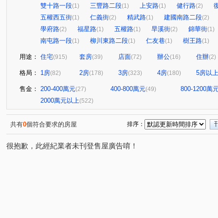
雙十路一段
三豐路二段
上安路
健行路
(1)
(1)
(1)
(2)
五權西五街
仁義街
精武路
建國南路二段
(1)
(2)
(1)
(2)
學府路
福星路
五權路
旱溪街
錦華街
(2)
(1)
(1)
(2)
(1)
南屯路一段
柳川東路二段
仁友巷
樹王路
(1)
(1)
(1)
(1)
用途：
住宅
套房
店面
辦公
住辦
(915)
(39)
(72)
(16)
(2)
格局：
1房
2房
3房
4房
5房以
(82)
(178)
(323)
(180)
售金：
200-400萬元
400-800萬元
800-1200萬
(27)
(49)
2000萬元以上
(522)
共有
0
個符合要求的房屋
排序：
很抱歉，此經紀業者未刊登售屋廣告唷！