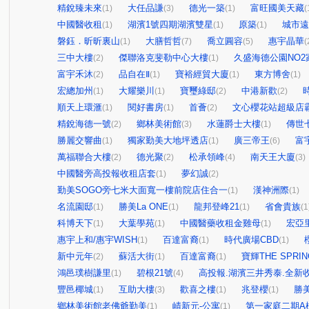
精銳臻未來
大任品謙
德光一築
富旺國美天藏
(1)
(3)
(1)
(
中國醫收租
湖濱1號四期湖濱雙星
原築
城市遠
(1)
(1)
(1)
磐鈺．昕昕裏山
大膳哲哲
喬立圓容
惠宇晶華
(1)
(7)
(5)
(
三中大樓
傑聯洛克斐勒中心大樓
久盛海德公園NO2
(2)
(1)
富宇禾沐
品自在Ⅱ
寶裕經貿大廈
東方博舍
(2)
(1)
(1)
(1)
宏總加州
大耀樂川
寶璽綠邸
中港新歡
(1)
(1)
(2)
(2)
順天上環滙
閱好書房
首薈
文心櫻花站超級店
(1)
(1)
(2)
精銳海德一號
鄉林美術館
水蓮爵士大樓
傳世
(2)
(3)
(1)
勝麗交響曲
獨家勤美大地坪透店
廣三帝王
富
(1)
(1)
(6)
萬福聯合大樓
德光聚
松承領峰
南天王大廈
(2)
(2)
(4)
(3)
中國醫旁高投報收租店套
夢幻誠
(1)
(2)
勤美SOGO旁七米大面寬一樓前院店住合一
漢神洲際
(1)
(1)
名流園邸
勝美La ONE
龍邦登峰21
省會貴族
(1)
(1)
(1)
(1
科博天下
大葉學苑
中國醫藥收租金雞母
宏亞
(1)
(1)
(1)
惠宇上和/惠宇WISH
百達富裔
時代廣場CBD
(1)
(1)
(1)
新中元年
蘇活大街
百達富裔
寶輝THE SPRIN
(2)
(1)
(1)
鴻邑璞樹謙里
碧根21號
高投報.湖濱三井秀泰.全新收
(1)
(4)
豐邑椰城
互助大樓
歡喜之樓
兆登櫻
勝
(1)
(3)
(1)
(1)
鄉林美術館老佛爺勤美
崝新元-公寓
第一家庭二期A
(1)
(1)