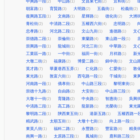
中興路一段
中山路
文昌東七街
宜和街
(2)
(1)
(2)
(2)
朝富路
育賢路
大明路
五義街
松義街
(1)
(3)
(2)
(1)
(2)
復興路五段
文南路
星輝路
德化街
大洲
(1)
(1)
(1)
(2)
青松街
中清路二段
五權西六街
忠明路
(2)
(2)
(4)
(2)
忠孝路
河北路二段
文山九街
進德路
文
(1)
(1)
(1)
(1)
崇德路二段
崇倫街
東蘭路
東山路一段
(1)
(1)
(4)
(1)
崇興路一段
龍城街
河北三街
中華路
文
(1)
(1)
(3)
(2)
工業區一路
一中街
福田一街
月祥路
新
(1)
(2)
(4)
(1)
大墩二街
福康路
博愛二路
錦中街
文山
(2)
(2)
(1)
(1)
英才路
華夏巷西五弄
仁化路
仁愛街
敦
(7)
(1)
(1)
(1)
東光路
敦富六街
西屯路一段
干城街
東
(1)
(1)
(1)
(1)
河南路一段
僑孝街
中山路三段
黎明東街
(1)
(1)
(1)
(1)
崇德十九路
自由路
大安街
中山路三段
(2)
(2)
(1)
(3)
大墩十一街
育隆路
中央路
智惠街
吳興
(2)
(2)
(1)
(1)
中清路二段
高工路
龍新路
光榮街
東光
(1)
(1)
(1)
(1)
黎明路二段
陝西東五街
港新五路
五權西路一
(1)
(1)
(1)
精武路
太順五街
大墩十七街
向上路一段
(1)
(1)
(1)
(1)
東英八街
福科二路
永豐路
豐富路
精美
(1)
(1)
(1)
(4)
南興一路
太原路三段
鳳城街
鹿和路三段
(1)
(1)
(1)
(2)