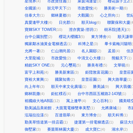
星境界
市政寶佳麗
萊茵鴻運金
櫻花孩子王2
(4)
(1)
(3)
(1
全國派
狀元甲天下
市政愛悅
勝美術一期
(4)
(2)
(4)
(6)
佳泰大方
鄉林夏都
大觀園
心之所向
世
(1)
(8)
(3)
(1)
真愛逢甲大樓
日光郡
順天blog
聯聚保和大廈
(4)
(5)
(6)
(
寶輝SKY TOWER
澄亦實築-澄玥
樹禾院(透天)
(10)
(2)
(3)
台中公園別墅
櫻花大櫻國3
東方博舍
順天謙華
(2)
(5)
(4)
獨家鄰水湳黃金電梯透店
科博之星
畢卡索梅川陽明
(1)
(3)
(
允將一著
仁山潮尚居
名人園邸
孟居
佳
(2)
(2)
(2)
(4)
大里龍城
市政愛悅
中清文心大樓
熊貓天下
(1)
(2)
(1)
(1)
精銳SKY ONE
元心璽苑
勝美有禮
文華硯
(3)
(5)
(5)
(6)
富宇上和苑
勝美新東區
鉅陞敦富花園
皇普莊
(4)
(3)
(2)
寶裕大東興
國聚知青
皇普莊園
興大路華廈
(1)
(2)
(2)
(1)
向上年年
順天中來文化廣場
勝美誠
興大翡儷
(3)
(1)
(9)
(
鄉林凱撒
鉅虹樸石
台中市西區五權路2-143號
(4)
(4)
(1)
裕國綠大地AB區
寓上逢甲
文心百利
國美晴
(12)
(4)
(1)
勤美誠品美術館．大面寬電梯雙車美墅
允將康城
市
(1)
(1)
泓瑞拉拉漾
百達翡翠
東方博舍
順天科博
(5)
(4)
(1)
(1)
勤美草悟道第一排店霸
捷運第一排電梯透店
蘇活大
(1)
(1)
御墅家
賽茵斯林園大廈
成大寶仁
湖水岸
(3)
(2)
(4)
(2)