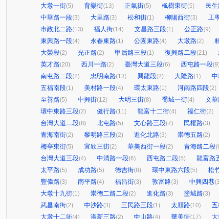
大墩一街
育樂街
正氣街
楓樹東街
民生
(5)
(13)
(5)
(5)
中華路一段
大里路
松和街
柳陽西街
工
(3)
(3)
(1)
(3)
市政北二路
福人街
文昌路三段
公正路
(13)
(14)
(1)
(9)
東興路一段
永春東路
公園東路
大墩路
(4)
(1)
(4)
(2)
大榮段
光正路
甲后路三段
復興路二段
(2)
(2)
(1)
(21)
英才路
西川一路
臺灣大道三段
西屯路一段
(20)
(2)
(6)
(9
南屯路二段
忠明南路
興龍段
大隆路
中
(2)
(13)
(2)
(1)
五福南段
美村路一段
環太東路
河南路四段
(1)
(4)
(1)
(2)
至善路
中興街
大明三街
喬城一街
文華
(5)
(12)
(8)
(4)
環中東路三段
健行路
龍富十二街
福仁街
(2)
(11)
(4)
(2)
台灣大道二段
北屯路
文心路三段
民權路
(8)
(5)
(7)
(3)
青海南街
黎明路三段
進化北路
崇德五路
(2)
(2)
(3)
(2)
梅亭東街
宜欣三街
華美西街一段
青海路二段
(5)
(2)
(2)
(
台灣大道三段
中清路一段
西屯路二段
龍富路
(4)
(6)
(5)
太平路
成功路
德吉街
環中東路六段
松
(5)
(5)
(8)
(5)
豐偉路
南平路
福昌街
敦富路
中興四巷
(3)
(4)
(3)
(3)
(
大墩十九街
崇德二路二段
進化路
塗城路
(1)
(2)
(3)
(3)
武昌南街
中沙路
三民路三段
太順路
五
(2)
(3)
(1)
(10)
大墩十二街
港新三路
中山路
華美街
大
(4)
(2)
(4)
(17)