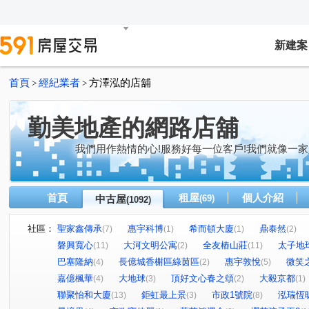
新建案
首頁
經紀業者
方澤泓的店舖
>
>
勤美地產的網路店舖
我們用作熱情的心!服務好每一位客戶!我們就像一家
首頁
租屋
個人介紹
中古屋
(69)
(1092)
社區：
聖家鑫傳承
惠宇科博
希而頓大廈
鼎泰然
(7)
(1)
(1)
(2)
磐興寬心
大河文明公寓
全友樁山莊
太子地
(11)
(2)
(11)
巴塞隆納
長億城香榭區綠茵區
惠宇敦悅
微笑
(4)
(2)
(5)
嘉億楓華
大地球
頂好文心春之頌
大毅京都
(4)
(3)
(2)
(1)
聯聚怡和大廈
鉅虹最上景
市政1號院
泓瑞恆
(13)
(3)
(8)