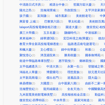
中清路日式洋房
精湛台中會
哲園方邸大廈
天
(1)
(2)
(3)
陽光之邑
浩瀚湖濱城
市政凱悅
太平洋皇家廣
(1)
(1)
(1)
孩子國
富與賺
城市凰家
美術館老宅
中
(1)
(1)
(1)
(1)
興富發 上城
巴黎第六區
華太松庭
美術館百萬
(1)
(2)
(4)
lalaport高投報電梯收租21套
園道大廈
微笑世紀-柏
(1)
(2)
廣三大帝國
玉京名廈
賺錢時代
中港福家
(2)
(1)
(2)
(1)
來來福神
綠華濃D區
宏亞科境之南(華廈)
德吉
(2)
(1)
(1)
教育大學全新高投報電梯透套
臨路透店南屯捷運宅
(1)
(1)
和楓大廈
文心櫻花
錦中街華廈
和慕
公
(1)
(1)
(1)
(1)
聚悅澄心
津茂過院來
勝美樹廈
國泰御博苑
(2)
(1)
(3)
(4)
衛道中學臨路車庫別墅
惠宇凱悅
鄉林凱悅
國
(1)
(7)
(1)
太平低總透天
中清大第
永聚一生
登陽城之華
(1)
(1)
(1)
(
鴻福名人華廈
博愛國宅
理想貴族
狀元透天社
(1)
(1)
(1)
太平新高商場
傑出名門
達麗晶漾
隱大藴
(1)
(1)
(2)
(3)
林鼎樸御
大國度
台中親家八期
由鉅不二家一
(2)
(2)
(1)
浩瀚豐世紀
龍邦綠園道
全友天池
中國醫藥高
(3)
(1)
(2)
九米面寬美術館電梯美墅
高投報收租金店套
勤益科
(1)
(1)
微笑世紀-四季特區
中央帝景
親家河南道
羅丹
(2)
(1)
(1)