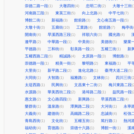
崇德二路一段
大墩四街
忠明二街
大墩十三街
(1)
(4)
(2)
(
河南路三段
東英三街
向上北路
中平七街
(3)
(5)
(4)
(7)
博館二街
新福路
館前路
文心南五路一段
(1)
(3)
(3)
(5)
大墩十街
五廊街
工業路
館前路
梅亭街
(3)
(10)
(4)
(7)
開南街
旱溪西路三段
祥順六街
國光路
(4)
(1)
(3)
(4)
逢甲路
中華路一段
中美街
美德街
樂業
(2)
(1)
(1)
(5)
平德路
三和街
彰美路一段
五權三街
新
(8)
(8)
(2)
(1)
五權西路二段
精誠路
太原路一段
博館路
(5)
(4)
(3)
(3)
崇德路一段
精美一街
黎明路
東福路
平
(1)
(2)
(2)
(1)
大里街
新平路二段
進化北路
臺灣大道二段
(1)
(2)
(1)
(5)
大同街
大智路
福雅路
文林街
四川三街
(1)
(1)
(1)
(1)
(
太堤西路
民興街
文昌東十二街
梅川東路二段
(1)
(1)
(2)
(
水源路
華美西街二段
港埠路二段
益民路一段
(3)
(2)
(1)
(
惠文路
文心路四段
新興路
旱溪西路二段
(2)
(3)
(1)
(4)
樂群街
溫泉路
潭興路二段
大河街
永寧
(1)
(6)
(2)
(1)
大義街
建德街
高鐵路二段
忠誠街
松強
(4)
(7)
(2)
(4)
青島西街
文化街
五權五街
篤行路
熱河
(1)
(1)
(1)
(1)
福幼街
育德路
崇德十六路
博館一街
溪
(4)
(3)
(1)
(1)