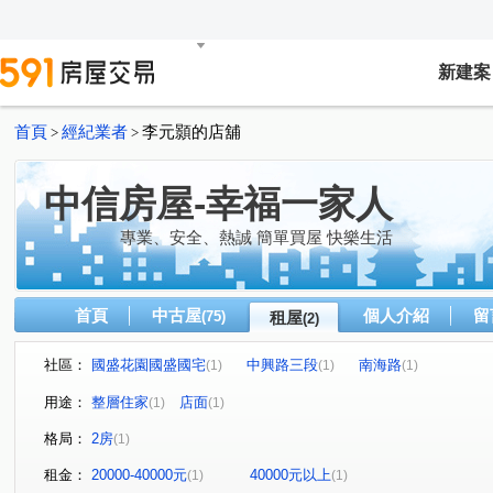
新建案
首頁
經紀業者
李元顥的店舖
>
>
中信房屋-幸福一家人
專業、安全、熱誠 簡單買屋 快樂生活
首頁
中古屋
個人介紹
留
(75)
租屋
(2)
社區：
國盛花園國盛國宅
中興路三段
南海路
(1)
(1)
(1)
用途：
整層住家
店面
(1)
(1)
格局：
2房
(1)
租金：
20000-40000元
40000元以上
(1)
(1)