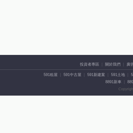
投資者專區
關於我們
廣
591租屋
591中古屋
591新建案
591土地
8891新車
88
Copyrigh