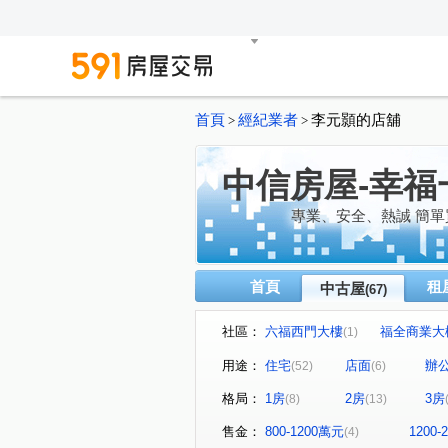
首頁
經紀業者
李元顥的店舖
>
>
中信房屋-幸福
專業、安全、熱誠 簡單
首頁
租
中古屋
(67)
社區：
六福西門大樓
福全商業大
(1)
睿泰美
國光社區
樺
(1)
(3)
用途：
住宅
店面
辦
(52)
(6)
青年新城國宅
園上園
(1)
(1)
格局：
1房
2房
3房
(8)
(13)
克強大樓
隱苑
新店
(1)
(1)
台北爵士
國光社區
(1)
(1)
售金：
800-1200萬元
1200
(4)