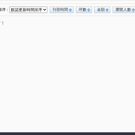
漢口街二段
社中街
吉林路
(1)
(1)
(5)
青年路
成功路一段
北新路一段
(1)
(2)
(1)
(1)
刊登時間
坪數
金額
瀏覽人數
排序：
武成街
武昌街二段
汀州路一段
(1)
(1)
(1)
唷！
詔安街
德昌街
承德路七段
(1)
(1)
(1)
辛亥路二段
杭州南路一段
中興路二段
(1)
(1)
(1)
景平路
中華路二段
成功路四段
(1)
(1)
(1)
(1)
汀州路三段
寶興街
環河南路二段
(1)
(1)
(1)
路三段
央北二路
三俊街
松江路
(1)
(1)
(1)
(1)
路五段
興寧街
新生南路三段
(1)
(1)
(1)
新生北路三段
內江街
潮州街
(1)
(2)
(1)
段
和平西路三段
康定路
東園街
(1)
(1)
(1)
(1)