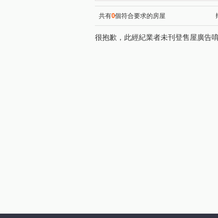
台北晶麒
欣聯東園綻
(1)
(1)
民權東路二段
信義路二段
(2)
共有
0
個符合要求的房屋
西園路二段
基隆路二段
(1)
(1)
很抱歉，此經紀業者未刊登售屋廣告
中華路二段
永和路二段
(5)
(1)
國興路
辛亥路三段
(2)
(1)
八德路三段
南京東路五段
(1)
寶清街
仁愛路三段
(1)
(1)
泉州街
長泰街
興隆
(1)
(2)
農安街
承和街
信義
(1)
(1)
高職西街
復興北路
(1)
(1)
羅斯福路四段
羅斯福路一
(1)