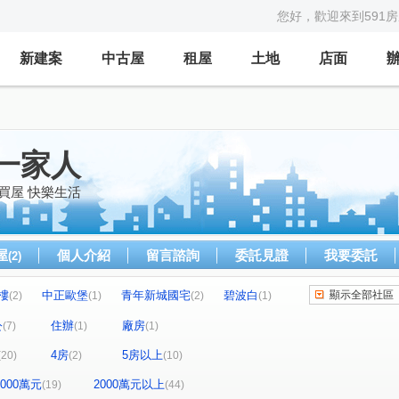
您好，歡迎來到591
新建案
中古屋
租屋
土地
店面
一家人
買屋 快樂生活
屋
個人介紹
留言諮詢
委託見證
我要委託
(2)
樓
中正歐堡
青年新城國宅
碧波白
顯示全部社區
(2)
(1)
(2)
(1)
福千金
臺北市國興
台大莎士比亞廣場
(1)
(1)
(1)
公
住辦
廠房
(7)
(1)
(1)
楓韻晴川
宏泰新象金座
東京現代居
(1)
(1)
(1)
4房
5房以上
(20)
(2)
(10)
寶
金鼎大廈
皇翔MRT
信義ME
(1)
(1)
(1)
(1)
華登天美
皇宮大樓
2時代
台大金站
(1)
(1)
(2)
(1)
-2000萬元
2000萬元以上
(19)
(44)