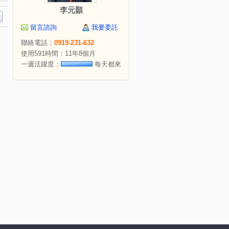
李元顥
留言諮詢
我要委託
聯絡電話：
0919-231-632
使用591時間：11年8個月
一週活躍度：
每天都來