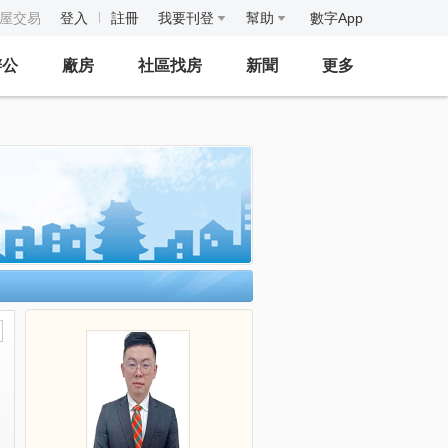
房屋交易
登入
註冊
我要刊登
幫助
數字App
辦公
廠房
社區找房
新聞
更多