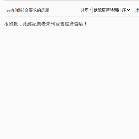
台北晶麒
欣聯東園綻
漢口街二段
社中街
(1)
(1)
(1)
(1)
民權東路二段
信義路二段
青年路
成功路一段
(2)
(1)
(2)
(
共有
0
個符合要求的房屋
排序：
西園路二段
基隆路二段
武成街
武昌街二段
(1)
(1)
(1)
(1)
很抱歉，此經紀業者未刊登售屋廣告唷！
中華路二段
永和路二段
詔安街
德昌街
(5)
(1)
(1)
(1)
國興路
辛亥路三段
辛亥路二段
杭州南路一段
(2)
(1)
(1)
(
八德路三段
南京東路五段
景平路
中華路二段
(1)
(1)
(1)
(
寶清街
仁愛路三段
汀州路三段
寶興街
(1)
(1)
(1)
(1)
泉州街
長泰街
興隆路三段
央北二路
三
(1)
(2)
(1)
(1)
農安街
承和街
信義路五段
興寧街
新生
(1)
(1)
(1)
(1)
高職西街
復興北路
新生北路三段
內江街
(1)
(1)
(1)
(2)
羅斯福路四段
羅斯福路一段
和平西路三段
康
(1)
(1)
(1)