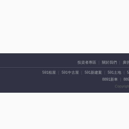
投資者專區
關於我們
廣
591租屋
591中古屋
591新建案
591土地
8891新車
88
Copyrigh