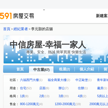
新建案
首頁
經紀業者
李元顥的店舖
>
>
中信房屋-幸福一家人
專業、安全、熱誠 簡單買屋 快樂生活
首頁
租屋
個人介紹
留
中古屋
(2)
(67)
社區：
六福西門大樓
福全商業大樓
中正歐堡
青年新
(1)
(2)
(1)
睿泰美
國光社區
樺福千金
臺北市國興
(1)
(3)
(1)
(1)
用途：
住宅
店面
辦公
住辦
廠房
(52)
(6)
(7)
(1)
(1)
青年新城國宅
園上園
楓韻晴川
宏泰新象金座
(1)
(1)
(1)
(
格局：
1房
2房
3房
4房
5房以
(8)
(13)
(20)
(2)
克強大樓
隱苑
新店寶
金鼎大廈
皇翔MR
(1)
(1)
(1)
(1)
台北爵士
國光社區
華登天美
皇宮大樓
(1)
(1)
(1)
(1)
售金：
800-1200萬元
1200-2000萬元
2000萬元以
(4)
(19)