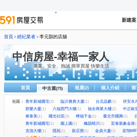
新建案
首頁
經紀業者
李元顥的店舖
>
>
中信房屋-幸福一家人
專業、安全、熱誠 簡單買屋 快樂生活
首頁
租屋
個人介紹
留
中古屋
(2)
(75)
社區：
青年新城國宅
臨沂雅典大廈
台北晶麒
祥安水
(3)
(1)
(1)
群樂大廈
六福西門大樓
福全商業大樓
中正歐
(1)
(1)
(2)
睿泰美
國光社區
樺福千金
臺北市國興
(1)
(3)
(1)
(1)
青年新城國宅
園上園
楓韻晴川
宏泰新象金座
(1)
(1)
(1)
(
克強大樓
隱苑
新店寶
金鼎大廈
皇翔MR
(1)
(1)
(1)
(1)