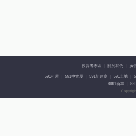
投資者專區
關於我們
廣
591租屋
591中古屋
591新建案
591土地
8891新車
88
Copyrigh