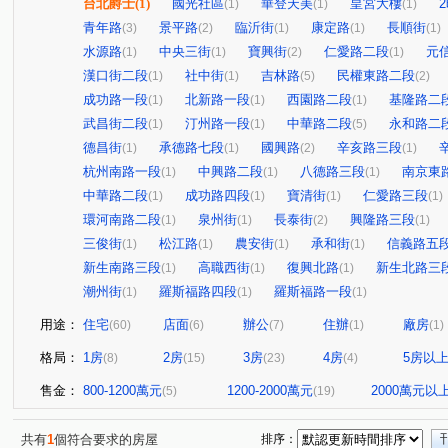
台北爵士
(1)
國光社區
華登天美
皇宮大樓
(1)
(1)
(1)
青年路
景平路
臨沂街
康定路
長順街
(3)
(2)
(1)
(1)
(1)
水源路
中央三街
寶興街
仁愛路二段
元
(1)
(1)
(2)
(1)
漢口街二段
社中街
吉林路
民權東路二段
(1)
(1)
(5)
(2)
成功路一段
北新路一段
西園路二段
基隆路二
(1)
(1)
(1)
武昌街二段
汀州路一段
中華路二段
永和路二
(1)
(1)
(5)
德昌街
承德路七段
國興路
辛亥路三段
(1)
(1)
(2)
(1)
杭州南路一段
中興路二段
八德路三段
南京東
(1)
(1)
(1)
中華路二段
成功路四段
寶清街
仁愛路三段
(1)
(1)
(1)
(1)
環河南路二段
泉州街
長泰街
興隆路三段
(1)
(1)
(2)
(1)
三俊街
松江路
農安街
承和街
信義路五
(1)
(1)
(1)
(1)
新生南路三段
高職西街
復興北路
新生北路三
(1)
(1)
(1)
潮州街
羅斯福路四段
羅斯福路一段
(1)
(1)
(1)
用途：
住宅
店面
辦公
住辦
廠房
(60)
(6)
(7)
(1)
(1)
格局：
1房
2房
3房
4房
5房以
(8)
(15)
(23)
(4)
售金：
800-1200萬元
1200-2000萬元
2000萬元以
(5)
(19)
共有
1
個符合要求的房屋
排序：