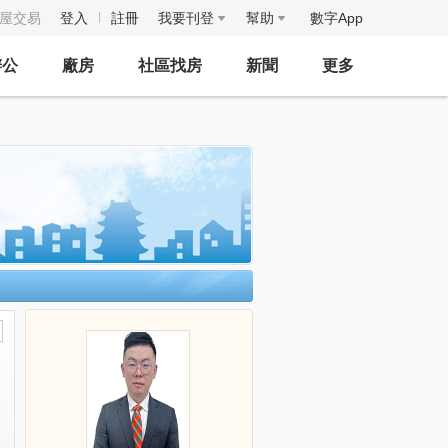
房屋交易
登入
註冊
我要刊登
幫助
數字App
辦公
廠房
社區找房
新聞
更多