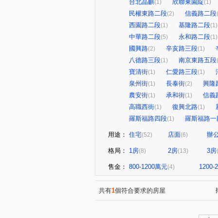
台北晶麒
欣聯東園綻
(1)
(1)
民權東路二段
信義路二段
(2)
西園路二段
基隆路二段
(1)
(1)
中華路二段
永和路二段
(5)
(1)
國興路
辛亥路三段
(2)
(1)
八德路三段
南京東路五段
(1)
寶清街
仁愛路三段
(1)
(1)
泉州街
長泰街
興隆
(1)
(2)
農安街
承和街
信義
(1)
(1)
高職西街
復興北路
(1)
(1)
羅斯福路四段
羅斯福路一
(1)
用途：
住宅
店面
辦
(52)
(6)
格局：
1房
2房
3房
(8)
(13)
售金：
800-1200萬元
1200
(4)
共有
1
個符合要求的房屋