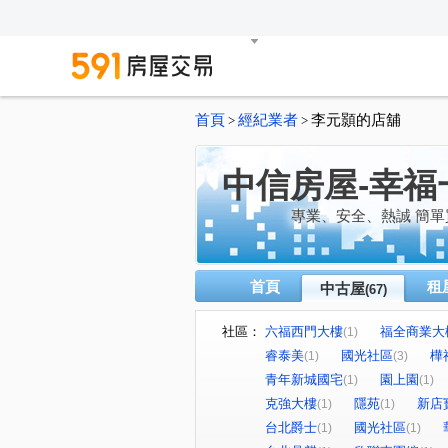
首頁
經紀業者
李元顥的店舖
>
>
中信房屋-幸福
專業、安全、熱誠 簡單
首頁
租
中古屋
(67)
社區：
六福西門大樓
福全商業大
(1)
睿泰美
國光社區
樺
(1)
(3)
青年新城國宅
園上園
(1)
(1)
克強大樓
隱苑
新店
(1)
(1)
台北爵士
國光社區
(1)
(1)