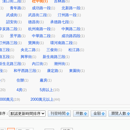
漢口街二段
社中街
(1)
吉林路
(1)
(5)
青年路
成功路一段
北新路一段
(1)
(2)
(1)
(1)
武成街
武昌街二段
汀州路一段
(1)
(1)
(1)
詔安街
德昌街
承德路七段
(1)
(1)
(1)
辛亥路二段
杭州南路一段
中興路二段
(1)
(1)
(1)
景平路
中華路二段
成功路四段
(1)
(1)
(1)
(1)
汀州路三段
寶興街
環河南路二段
(1)
(1)
(1)
路三段
央北二路
三俊街
松江路
(1)
(1)
(1)
(1)
路五段
興寧街
新生南路三段
(1)
(1)
(1)
新生北路三段
內江街
潮州街
(1)
(2)
(1)
段
和平西路三段
康定路
東園街
(1)
(1)
(1)
(1)
公
住辦
廠房
(7)
(1)
(1)
4房
5房以上
(20)
(2)
(10)
-2000萬元
2000萬元以上
(19)
(44)
刊登時間
坪數
金額
瀏覽人數
排序：