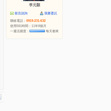
李元顥
留言諮詢
我要委託
聯絡電話：
0919-231-632
使用591時間：11年8個月
一週活躍度：
每天都來