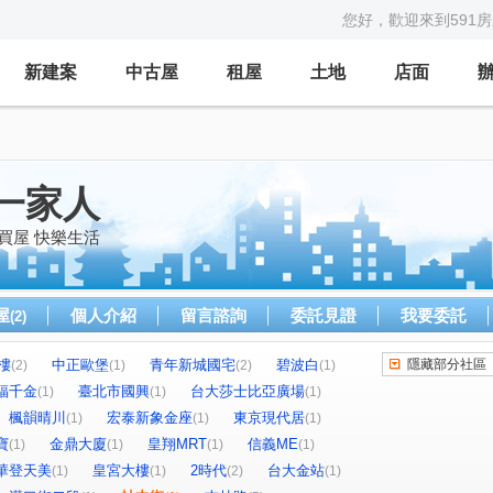
您好，歡迎來到591
新建案
中古屋
租屋
土地
店面
一家人
買屋 快樂生活
屋
個人介紹
留言諮詢
委託見證
我要委託
(2)
樓
中正歐堡
青年新城國宅
碧波白
隱藏部分社區
(2)
(1)
(2)
(1)
福千金
臺北市國興
台大莎士比亞廣場
(1)
(1)
(1)
楓韻晴川
宏泰新象金座
東京現代居
(1)
(1)
(1)
寶
金鼎大廈
皇翔MRT
信義ME
(1)
(1)
(1)
(1)
華登天美
皇宮大樓
2時代
台大金站
(1)
(1)
(2)
(1)