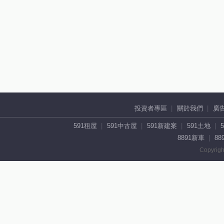
投資者專區
關於我們
廣
591租屋
591中古屋
591新建案
591土地
8891新車
88
Copyrigh