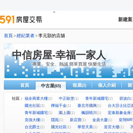
新建案
首頁
經紀業者
李元顥的店舖
>
>
中信房屋-幸福一家人
專業、安全、熱誠 簡單買屋 快樂生活
首頁
租屋
個人介紹
留
中古屋
(2)
(65)
社區：
福全商業大樓
中正歐堡
青年新城國宅
碧波白
(2)
(1)
(2)
(
國光社區
樺福千金
臺北市國興
台大莎士比亞
(3)
(1)
(1)
青年新城國宅
園上園
楓韻晴川
宏泰新象金座
(1)
(1)
(1)
(
克強大樓
隱苑
新店寶
金鼎大廈
皇翔MR
(1)
(1)
(1)
(1)
台北爵士
國光社區
華登天美
皇宮大樓
(1)
(1)
(1)
(1)