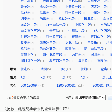
台北晶麒
欣聯東園綻
吉林路
民權東路二段
(1)
(1)
(5)
(2)
青年路
成功路一段
北新路一段
西園路二段
(2)
(1)
(1)
(1)
武成街
武昌街二段
汀州路一段
中華路二段
(1)
(1)
(1)
(5)
詔安街
德昌街
承德路七段
國興路
辛亥
(1)
(1)
(1)
(2)
辛亥路二段
杭州南路一段
中興路二段
八德路
(1)
(1)
(1)
南京東路五段
景平路
中華路二段
成功路四段
(1)
(1)
(1)
(
仁愛路三段
汀州路三段
寶興街
環河南路二段
(1)
(1)
(1)
(
長泰街
興隆路三段
央北二路
三俊街
松
(2)
(1)
(1)
(1)
承和街
信義路五段
興寧街
新生南路三段
(1)
(1)
(1)
(1)
復興北路
新生北路三段
內江街
潮州街
(1)
(1)
(2)
(1)
羅斯福路一段
和平西路三段
康定路
東園街
(1)
(1)
(1)
(1)
用途：
住宅
店面
辦公
住辦
廠房
(51)
(5)
(7)
(1)
(1)
格局：
1房
2房
3房
4房
5房以
(8)
(13)
(19)
(2)
售金：
800-1200萬元
1200-2000萬元
2000萬元以
(4)
(18)
共有
0
個符合要求的房屋
排序：
很抱歉，此經紀業者未刊登售屋廣告唷！