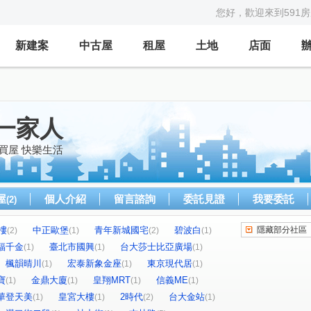
您好，歡迎來到591
新建案
中古屋
租屋
土地
店面
一家人
買屋 快樂生活
屋
個人介紹
留言諮詢
委託見證
我要委託
(2)
樓
中正歐堡
青年新城國宅
碧波白
隱藏部分社區
(2)
(1)
(2)
(1)
福千金
臺北市國興
台大莎士比亞廣場
(1)
(1)
(1)
楓韻晴川
宏泰新象金座
東京現代居
(1)
(1)
(1)
寶
金鼎大廈
皇翔MRT
信義ME
(1)
(1)
(1)
(1)
華登天美
皇宮大樓
2時代
台大金站
(1)
(1)
(2)
(1)