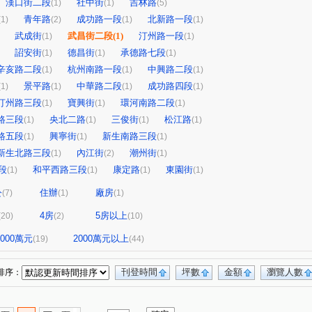
漢口街二段
社中街
吉林路
(1)
(1)
(5)
青年路
成功路一段
北新路一段
(1)
(2)
(1)
(1)
武成街
武昌街二段
(1)
汀州路一段
(1)
(1)
詔安街
德昌街
承德路七段
(1)
(1)
(1)
辛亥路二段
杭州南路一段
中興路二段
(1)
(1)
(1)
景平路
中華路二段
成功路四段
(1)
(1)
(1)
(1)
汀州路三段
寶興街
環河南路二段
(1)
(1)
(1)
路三段
央北二路
三俊街
松江路
(1)
(1)
(1)
(1)
路五段
興寧街
新生南路三段
(1)
(1)
(1)
新生北路三段
內江街
潮州街
(1)
(2)
(1)
段
和平西路三段
康定路
東園街
(1)
(1)
(1)
(1)
公
住辦
廠房
(7)
(1)
(1)
4房
5房以上
(20)
(2)
(10)
-2000萬元
2000萬元以上
(19)
(44)
刊登時間
坪數
金額
瀏覽人數
排序：