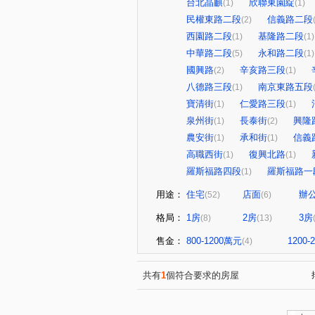
台北晶麒
欣聯東園綻
(1)
(1)
民權東路二段
信義路二段
(2)
西園路二段
基隆路二段
(1)
(1)
中華路二段
永和路二段
(5)
(1)
國興路
辛亥路三段
(2)
(1)
八德路三段
南京東路五段
(1)
寶清街
仁愛路三段
(1)
(1)
泉州街
長泰街
興隆
(1)
(2)
農安街
承和街
信義
(1)
(1)
高職西街
復興北路
(1)
(1)
羅斯福路四段
羅斯福路一
(1)
用途：
住宅
店面
辦
(52)
(6)
格局：
1房
2房
3房
(8)
(13)
售金：
800-1200萬元
1200
(4)
共有
1
個符合要求的房屋