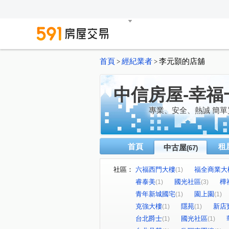
首頁
經紀業者
李元顥的店舖
>
>
中信房屋-幸福
專業、安全、熱誠 簡單
首頁
租
中古屋
(67)
社區：
六福西門大樓
福全商業大
(1)
睿泰美
國光社區
樺
(1)
(3)
青年新城國宅
園上園
(1)
(1)
克強大樓
隱苑
新店
(1)
(1)
台北爵士
國光社區
(1)
(1)