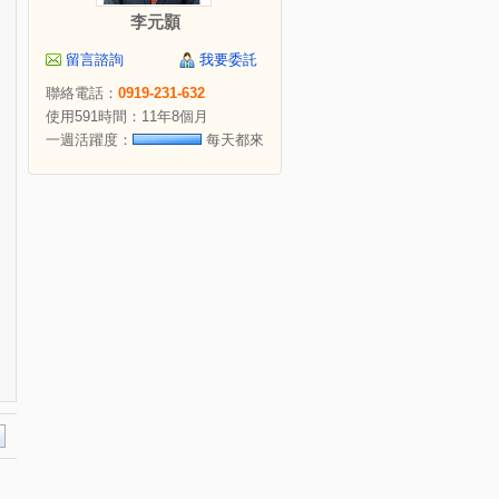
李元顥
留言諮詢
我要委託
聯絡電話：
0919-231-632
使用591時間：11年8個月
一週活躍度：
每天都來