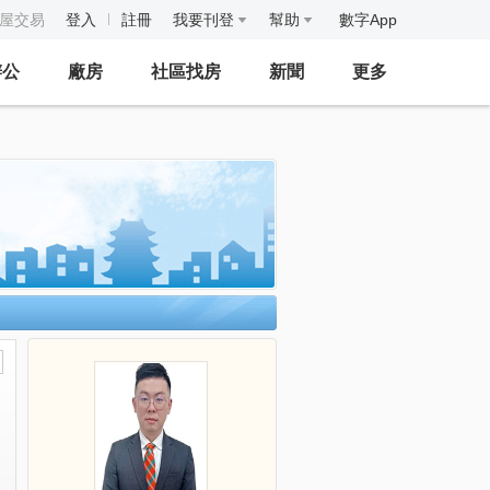
房屋交易
登入
註冊
我要刊登
幫助
數字App
辦公
廠房
社區找房
新聞
更多