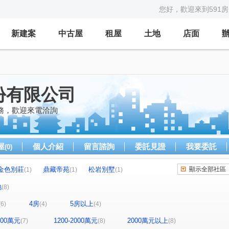
您好，歡迎來到591
新建案
中古屋
租屋
土地
店面
份有限公司
務，歡迎來電洽詢
屋
個人介紹
留言諮詢
委託見證
我要委託
(0)
金色別莊
鼎藏帝苑
松岩別墅
顯示全部社區
(1)
(1)
(1)
和境寓見
天晴
華登御墅
薪家坡
(1)
(1)
(1)
(1)
地
(8)
山段
銘傳街
保潭段
環北路
(1)
(1)
(1)
(1)
4房
5房以上
(6)
(4)
(4)
街
文化街
延平路
華勛街
(1)
(1)
(1)
(1)
路二段
龍岡路三段
中北路二段
(1)
(1)
(1)
1200萬元
1200-2000萬元
2000萬元以上
(7)
(8)
(8)