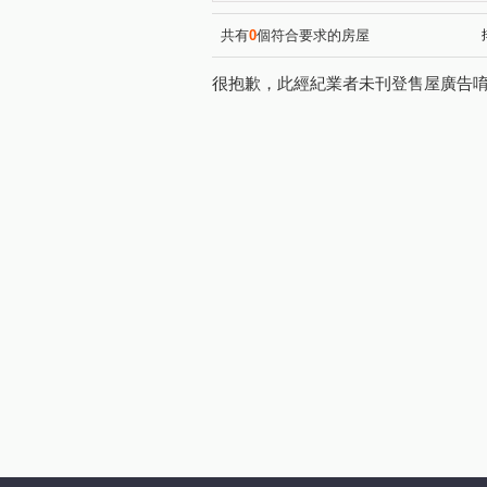
莊敬三街
環西路二段
(1)
(1)
湖山街
吉祥一段
南
(1)
(1)
共有
0
個符合要求的房屋
很抱歉，此經紀業者未刊登售屋廣告