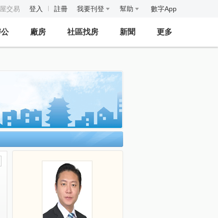
房屋交易
登入
註冊
我要刊登
幫助
數字App
辦公
廠房
社區找房
新聞
更多