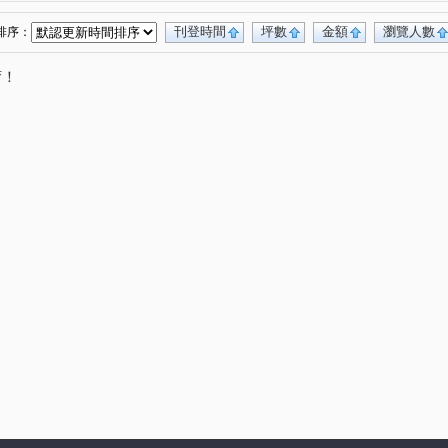
中山南路
廣興三街
中華路一段
(1)
(1)
(1)
勢四街
(1)
刊登時間
坪數
金額
瀏覽人數
排序：
唷！