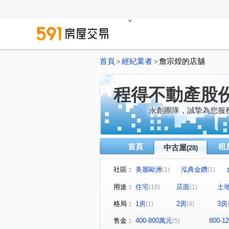
首頁
經紀業者
詹宗煌的店舖
>
>
程得不動產股
永創團隊，誠摯為您服
首頁
租
中古屋
(28)
社區：
美麗歐洲
泓典金鑽
(1)
(1)
宜誠璽悅
新站大學園區
(1)
(1)
用途：
住宅
店面
土
(18)
(1)
竹城松賀
東金段
中
(1)
(1)
格局：
1房
2房
3房
(1)
(4)
明德路
中園路
自立
(1)
(1)
中正路
金廣路
忠愛
(1)
(1)
售金：
400-800萬元
800-
(5)