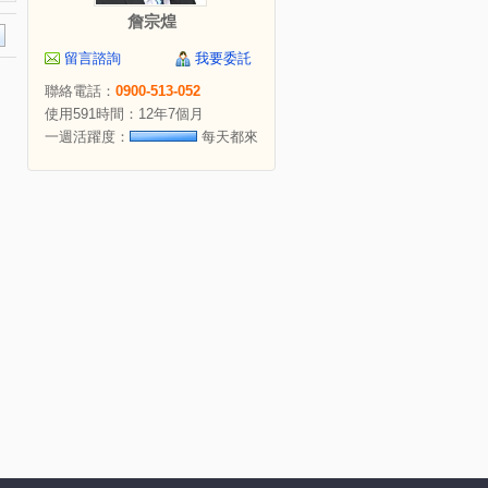
詹宗煌
留言諮詢
我要委託
聯絡電話：
0900-513-052
使用591時間：12年7個月
一週活躍度：
每天都來