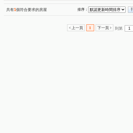
莊敬三街
環西路二段
中山南路
廣興三街
(1)
(1)
(1)
(1)
湖山街
吉祥一段
南勢四街
(1)
(1)
(1)
共有
1
個符合要求的房屋
排序：
上一頁
1
下一頁
到第