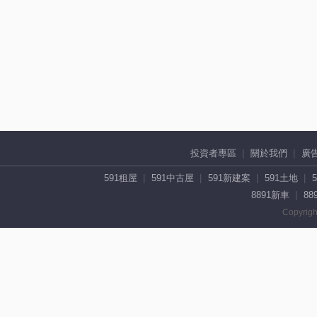
投資者專區
關於我們
廣
591租屋
591中古屋
591新建案
591土地
8891新車
88
Copyrigh