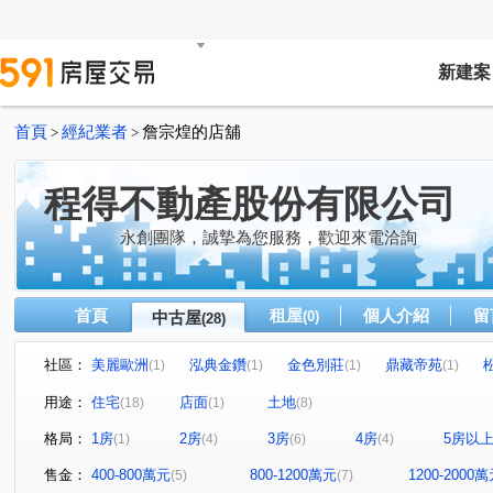
新建案
首頁
經紀業者
詹宗煌的店舖
>
>
程得不動產股份有限公司
永創團隊，誠摯為您服務，歡迎來電洽詢
首頁
租屋
個人介紹
留
中古屋
(0)
(28)
社區：
美麗歐洲
泓典金鑽
金色別莊
鼎藏帝苑
(1)
(1)
(1)
(1)
宜誠璽悅
新站大學園區
和境寓見
天晴
(1)
(1)
(1)
(1)
用途：
住宅
店面
土地
(18)
(1)
(8)
竹城松賀
東金段
中山段
銘傳街
保潭段
(1)
(1)
(1)
(1)
(
格局：
1房
2房
3房
4房
5房以
(1)
(4)
(6)
(4)
明德路
中園路
自立街
文化街
(1)
延平路
(1)
(1)
(1)
(1)
中正路
金廣路
忠愛路二段
龍岡路三段
(1)
(1)
(1)
(1)
售金：
400-800萬元
800-1200萬元
1200-2000
(5)
(7)