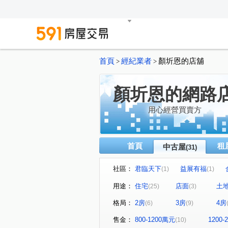
首頁
經紀業者
顏圻恩的店舖
>
>
顏圻恩的網路
用心經營買賣方
首頁
租
中古屋
(31)
社區：
君臨天下
益展有福
(1)
(1)
櫻花樸心匯
中央甲天廈
(1)
(1)
用途：
住宅
店面
土
(25)
(3)
東方之星二期
華登經典
(1)
(1)
格局：
2房
3房
4房
(6)
(9)
甜蜜家園
鵬程萬里C區
(1)
(1)
至善和風
香榭大地
(1)
(1)
售金：
800-1200萬元
1200
(10)