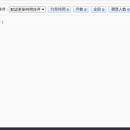
龍門街
長樂二街
新農街
(1)
(1)
(1)
文化街
中園路
龍川四街
廣泰路
(2)
(1)
(1)
(2)
刊登時間
坪數
金額
瀏覽人數
排序：
路二段
民權路
忠孝路
廣達街
(1)
(1)
(1)
(1)
唷！
新富街
華美三路
龍陵路
聯明一街
(1)
(1)
(1)
(1)
中正三路
民族路雙連二段
(1)
(1)