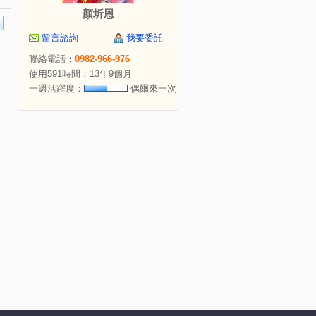
顏圻恩
留言諮詢
我要委託
聯絡電話：
0982-966-976
使用591時間：13年9個月
一週活躍度：
偶爾來一次