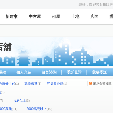
您好，歡迎來到591
新建案
中古屋
租屋
土地
店面
店舖
屋
個人介紹
留言諮詢
委託見證
我要委託
(0)
合康優世代
凱悅假期
昇捷昇公舘
顯示全部社區
(1)
(1)
(1)
美麗歐洲
優活賞
萬寶龍花園別莊
(1)
(1)
(1)
地
(3)
民權極景
忠孝路
京耀富達
(1)
(1)
(1)
5房以上
(7)
(3)
易家寬禾
第一別墅
天翔
匯東方
(1)
(1)
(1)
(1)
帝一莊
遠雄龍岡
賦北段
(1)
(1)
(1)
-2000萬元
2000萬元以上
(11)
(10)