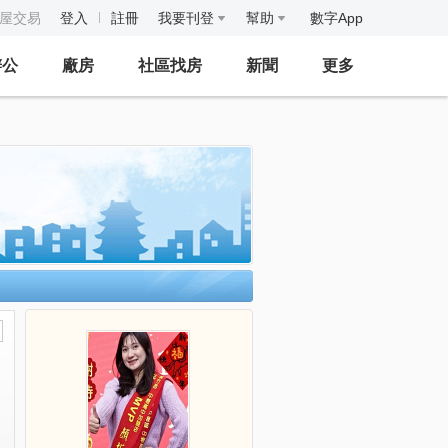
房屋交易
登入
註冊
我要刊登
幫助
數字App
辦公
廠房
社區找房
新聞
更多