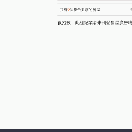
中央西路二段
向善街
(1)
(1)
環西路二段
延平路三段
(1)
(1)
共有
0
個符合要求的房屋
同慶路
上海路
德育
(1)
(1)
很抱歉，此經紀業者未刊登售屋廣告
復旦路二段
高鵬路
(1)
(1)
榮安三街
領航北路四段
(1)
(1)