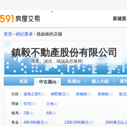
新建案
首頁
經紀業者
孫啟維的店舖
>
>
鎮毅不動產股份有限公司
專業、誠信，竭誠為您服務!
首頁
租屋
個人介紹
留
中古屋
(0)
(4)
社區：
遠雄之星6
御墅樂活
梧棲路
港都路
龍北
(1)
(1)
(1)
(1)
用途：
住宅
土地
(3)
(1)
格局：
2房
4房
(1)
(2)
售金：
400-800萬元
1200-2000萬元
2000萬元以
(1)
(2)