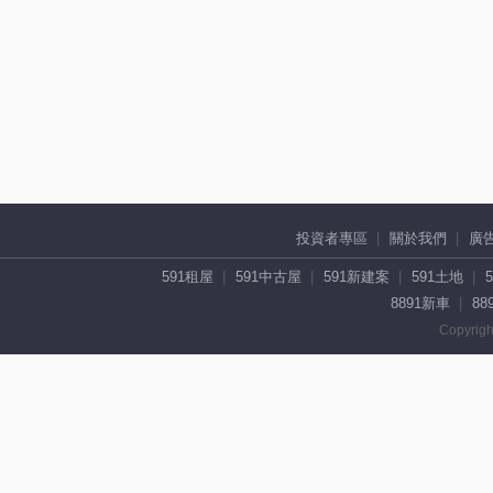
投資者專區
關於我們
廣
591租屋
591中古屋
591新建案
591土地
8891新車
88
Copyrigh