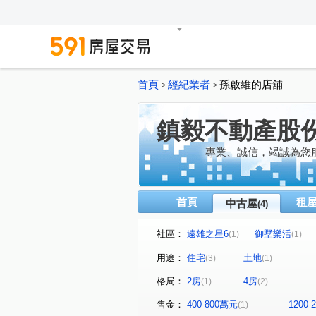
首頁
經紀業者
孫啟維的店舖
>
>
鎮毅不動產股
專業、誠信，竭誠為您服
首頁
租
中古屋
(4)
社區：
遠雄之星6
御墅樂活
(1)
(1)
用途：
住宅
土地
(3)
(1)
格局：
2房
4房
(1)
(2)
售金：
400-800萬元
1200
(1)