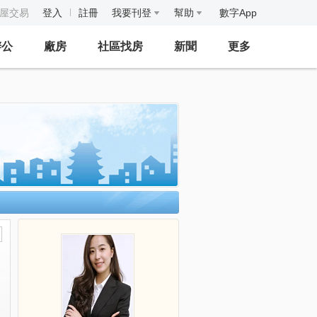
房屋交易
登入
註冊
我要刊登
幫助
數字App
辦公
廠房
社區找房
新聞
更多