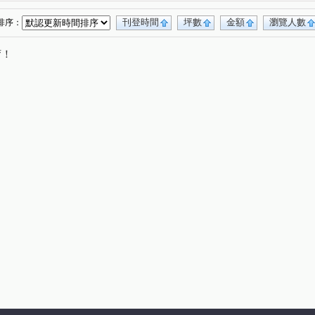
刊登時間
坪數
金額
瀏覽人數
排序：
唷！