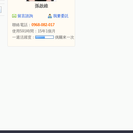
孫啟維
留言諮詢
我要委託
聯絡電話：
0968-082-017
使用591時間：15年1個月
一週活躍度：
偶爾來一次