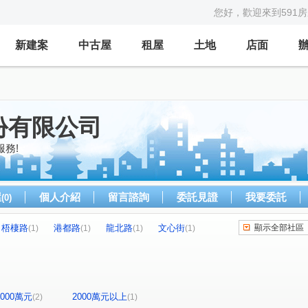
您好，歡迎來到591
新建案
中古屋
租屋
土地
店面
份有限公司
務!
屋
個人介紹
留言諮詢
委託見證
我要委託
(0)
梧棲路
港都路
龍北路
文心街
顯示全部社區
(1)
(1)
(1)
(1)
-2000萬元
2000萬元以上
(2)
(1)