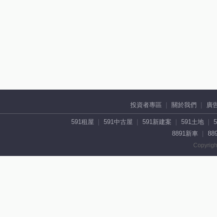
投資者專區
關於我們
廣
591租屋
591中古屋
591新建案
591土地
8891新車
88
Copyrigh