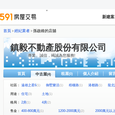
新建案
首頁
經紀業者
孫啟維的店舖
>
>
鎮毅不動產股份有限公司
專業、誠信，竭誠為您服務!
首頁
租屋
個人介紹
留
中古屋
(0)
(4)
社區：
遠雄之星6
御墅樂活
梧棲路
港都路
龍北
(1)
(1)
(1)
(1)
用途：
住宅
土地
(3)
(1)
格局：
2房
4房
(1)
(2)
售金：
400-800萬元
1200-2000萬元
2000萬元以
(1)
(2)