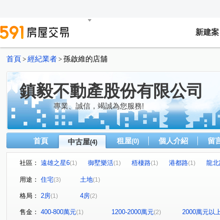
新建案
首頁
經紀業者
孫啟維的店舖
>
>
鎮毅不動產股份有限公司
專業、誠信，竭誠為您服務!
首頁
租屋
個人介紹
留
中古屋
(0)
(4)
社區：
遠雄之星6
御墅樂活
梧棲路
港都路
龍北
(1)
(1)
(1)
(1)
用途：
住宅
土地
(3)
(1)
格局：
2房
4房
(1)
(2)
售金：
400-800萬元
1200-2000萬元
2000萬元以
(1)
(2)