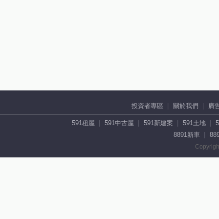
投資者專區
關於我們
廣
591租屋
591中古屋
591新建案
591土地
8891新車
88
Copyrigh