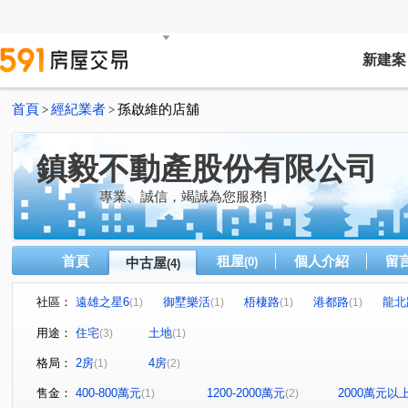
新建案
首頁
經紀業者
孫啟維的店舖
>
>
鎮毅不動產股份有限公司
專業、誠信，竭誠為您服務!
首頁
租屋
個人介紹
留
中古屋
(0)
(4)
社區：
遠雄之星6
御墅樂活
梧棲路
港都路
龍北
(1)
(1)
(1)
(1)
用途：
住宅
土地
(3)
(1)
格局：
2房
4房
(1)
(2)
售金：
400-800萬元
1200-2000萬元
2000萬元以
(1)
(2)