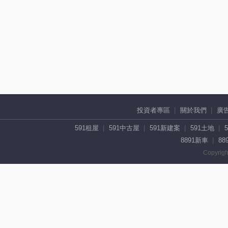
投資者專區
關於我們
廣
591租屋
591中古屋
591新建案
591土地
8891新車
88
Copyrigh