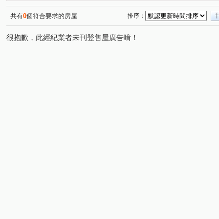
鑫巨蛋
文豪
歐克七賢大樓A棟
勝冠商業
(1)
(1)
(1)
(1)
鼎藏大硯一期
美樹大悅-大樓
太子世界大樓
和
(1)
(1)
(1)
共有
0
個符合要求的房屋
排序：
新光城高鐵達人
青耘
京城大苑
文化一品大樓
(1)
(1)
(1)
(
很抱歉，此經紀業者未刊登售屋廣告唷！
浤圃巨星
金榮路
孔營路
新上街
惠民路
(1)
(1)
(1)
(1)
(
澄明街
橋新七路
光華三路
重信路
三多
(1)
(1)
(1)
(1)
鼎瑞街
京吉二路
永大路二段
民族一路
(1)
(2)
(1)
(1)
文信路
文天路
仁勇路
河北一路
仁德路
(1)
(1)
(1)
(1)
(
勇全路
五福四路
重忠路
大學二十九路
(1)
(1)
(1)
(1)
美術東四路
明誠一路
孟子路
自由四路
(1)
(1)
(2)
(1)
大智路
和平二路
大昌一路
七賢二路
正
(1)
(1)
(1)
(1)
鳳甲路
啟昌街
興安街
青山二街
十全三
(1)
(1)
(1)
(1)
林森四路
文自路
高坪十一路
復興二路
(1)
(1)
(1)
(1)
加昌路
華夏路
(1)
(1)