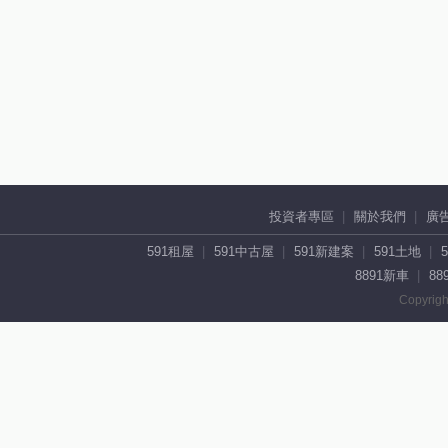
投資者專區
關於我們
廣
591租屋
591中古屋
591新建案
591土地
8891新車
88
Copyrigh