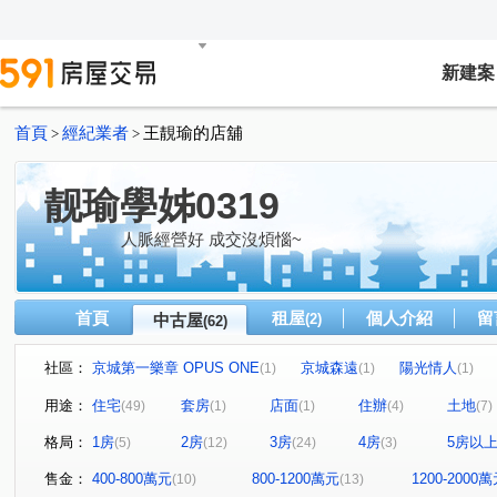
新建案
首頁
經紀業者
王靚瑜的店舖
>
>
靓瑜學姊0319
人脈經營好 成交沒煩惱~
首頁
租屋
個人介紹
留
中古屋
(2)
(62)
社區：
京城第一樂章 OPUS ONE
京城森遠
陽光情人
(1)
(1)
(1)
國楓D.C
希望之星
君臨大地
鑫空樹
湖邦
(1)
(2)
(1)
(1)
用途：
住宅
套房
店面
住辦
土地
(49)
(1)
(1)
(4)
(7)
都會情人大樓
郡都巴洛克
大橘得悅
荷蘭町大
(1)
(1)
(1)
格局：
1房
2房
3房
4房
5房以
(5)
(12)
(24)
(3)
港灣1號院
TAKU宅
崑庭馥御
玉喜大樓
(1)
(1)
(1)
(1)
美術白天鵝
棋琴12重奏
甜蜜家庭
自由雲鼎
(1)
(1)
(1)
(1)
售金：
400-800萬元
800-1200萬元
1200-2000
(10)
(13)