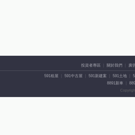
投資者專區
關於我們
廣
591租屋
591中古屋
591新建案
591土地
8891新車
88
Copyrigh