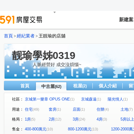
新建案
首頁
經紀業者
王靚瑜的店舖
>
>
靓瑜學姊0319
人脈經營好 成交沒煩惱~
首頁
租屋
個人介紹
留
中古屋
(2)
(62)
社區：
京城第一樂章 OPUS ONE
京城森遠
陽光情人
(1)
(1)
(1)
國楓D.C
希望之星
君臨大地
鑫空樹
湖邦
(1)
(2)
(1)
(1)
用途：
住宅
套房
店面
住辦
土地
(49)
(1)
(1)
(4)
(7)
都會情人大樓
郡都巴洛克
大橘得悅
荷蘭町大
(1)
(1)
(1)
格局：
1房
2房
3房
4房
5房以
(5)
(12)
(24)
(3)
港灣1號院
TAKU宅
崑庭馥御
玉喜大樓
(1)
(1)
(1)
(1)
美術白天鵝
棋琴12重奏
甜蜜家庭
自由雲鼎
(1)
(1)
(1)
(1)
售金：
400-800萬元
800-1200萬元
1200-2000
(10)
(13)