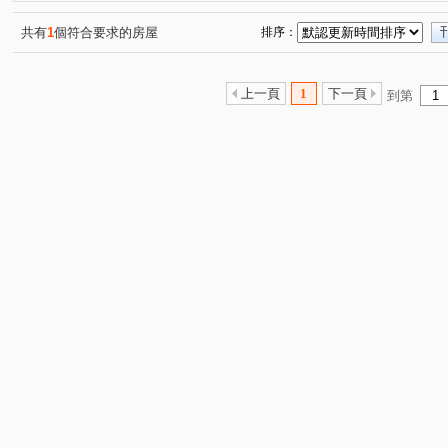
鑫巨蛋
文豪
歐克七賢大樓A棟
勝冠商業
(1)
(1)
(1)
(1)
鼎藏大硯一期
美樹大悅-大樓
太子世界大樓
和
(1)
(1)
(1)
共有
1
個符合要求的房屋
排序：
新光城高鐵達人
青耘
京城大苑
文化一品大樓
(1)
(1)
(1)
(
浤圃巨星
金榮路
孔營路
新上街
惠民路
(1)
(1)
(1)
(1)
(
上一頁
1
下一頁
到第
澄明街
橋新七路
光華三路
重信路
三多
(1)
(1)
(1)
(1)
鼎瑞街
京吉二路
永大路二段
民族一路
(1)
(2)
(1)
(1)
文信路
文天路
仁勇路
河北一路
仁德路
(1)
(1)
(1)
(1)
(
勇全路
五福四路
重忠路
大學二十九路
(1)
(1)
(1)
(1)
美術東四路
明誠一路
孟子路
自由四路
(1)
(1)
(2)
(1)
大智路
和平二路
大昌一路
七賢二路
正
(1)
(1)
(1)
(1)
鳳甲路
啟昌街
興安街
青山二街
十全三
(1)
(1)
(1)
(1)
林森四路
文自路
高坪十一路
復興二路
(1)
(1)
(1)
(1)
加昌路
華夏路
(1)
(1)