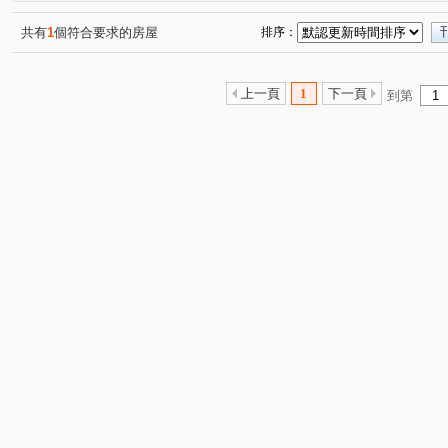
鑫巨蛋
文豪
歐克七賢大樓A棟
勝冠商業
(1)
(1)
(1)
(1)
鼎藏大硯一期
美樹大悅-大樓
太子世界大樓
和
(1)
(1)
(1)
共有
1
個符合要求的房屋
排序：
新光城高鐵達人
青耘
京城大苑
文化一品大樓
(1)
(1)
(1)
(
浤圃巨星
金榮路
孔營路
新上街
惠民路
(1)
(1)
(1)
(1)
(
上一頁
1
下一頁
到第
澄明街
橋新七路
光華三路
重信路
三多
(1)
(1)
(1)
(1)
鼎瑞街
京吉二路
永大路二段
民族一路
(1)
(2)
(1)
(1)
文信路
文天路
仁勇路
河北一路
仁德路
(1)
(1)
(1)
(1)
(
勇全路
五福四路
重忠路
大學二十九路
(1)
(1)
(1)
(1)
美術東四路
明誠一路
孟子路
自由四路
(1)
(1)
(2)
(1)
大智路
和平二路
大昌一路
七賢二路
(1)
正
(1)
(1)
(1)
鳳甲路
啟昌街
興安街
青山二街
十全三
(1)
(1)
(1)
(1)
林森四路
文自路
高坪十一路
復興二路
(1)
(1)
(1)
(1)
加昌路
華夏路
(1)
(1)