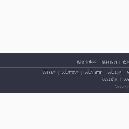
投資者專區
關於我們
廣
591租屋
591中古屋
591新建案
591土地
8891新車
88
Copyrigh