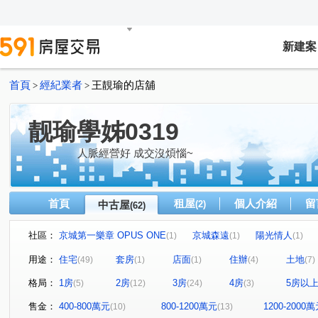
新建案
首頁
經紀業者
王靚瑜的店舖
>
>
靓瑜學姊0319
人脈經營好 成交沒煩惱~
首頁
租屋
個人介紹
留
中古屋
(2)
(62)
社區：
京城第一樂章 OPUS ONE
京城森遠
陽光情人
(1)
(1)
(1)
國楓D.C
希望之星
君臨大地
鑫空樹
湖邦
(1)
(2)
(1)
(1)
用途：
住宅
套房
店面
住辦
土地
(49)
(1)
(1)
(4)
(7)
都會情人大樓
郡都巴洛克
大橘得悅
荷蘭町大
(1)
(1)
(1)
格局：
1房
2房
3房
4房
5房以
(5)
(12)
(24)
(3)
港灣1號院
TAKU宅
崑庭馥御
玉喜大樓
(1)
(1)
(1)
(1)
美術白天鵝
棋琴12重奏
甜蜜家庭
自由雲鼎
(1)
(1)
(1)
(1)
售金：
400-800萬元
800-1200萬元
1200-2000
(10)
(13)