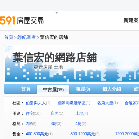
新建案
首頁
經紀業者
葉信宏的店舖
>
>
葉信宏的網路店舖
專營房屋 土地
首頁
租屋
個人介紹
留
中古屋
(0)
(15)
社區：
伯爵與夫人
國際高鐵淺草區
名第大廈
合遠家
(1)
(1)
(1)
東京線上
滙盈 雲起時
峰雲
匯東方
花園
(1)
(1)
(1)
(1)
用途：
住宅
店面
土地
(10)
(1)
(4)
五權段
楊富段
福州二街
賦北段
(1)
永明街
(1)
(1)
(1)
(
格局：
2房
3房
4房
(5)
(3)
(2)
南東路
中園路
龍岡路一段
領航北路二段
(1)
(1)
(1)
(1)
松義一街
龍陵路
龍慈路
(1)
(1)
(1)
售金：
400-800萬元
800-1200萬元
1200-2000
(1)
(2)