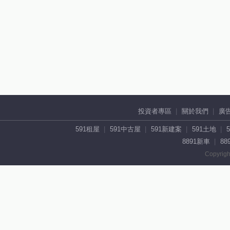
投資者專區
關於我們
廣
591租屋
591中古屋
591新建案
591土地
8891新車
88
Copyrigh