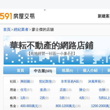
新建案
首頁
經紀業者
廖士傑的店舖
>
>
華耘不動產的網路店鋪
【在地經營一社區一小巢✌✌】
首頁
租屋
個人介紹
中古屋
(6)
(165)
社區：
興頤園
世紀凱悅
非常容易A區
沐風華苑
(1)
(2)
(5)
(4)
新宿花園
世界盃三期四期(現代巴黎/現代東京)
地景
(4)
(7)
用途：
住宅
套房
店面
辦公
住辦
(87)
(2)
(13)
(5)
(3)
麗池花園廣場
新學友
碧瑤江山二期
地景滿築
(9)
(5)
(2)
(
格局：
1房
2房
3房
4房
5房以
(6)
(9)
(54)
(21)
世界盃一期二期(雪梨區/雅典區)
悅灣-謙悅
超級城市
(2)
(2)
超級城市曼哈頓
超級城市曼哈頓
武林豐園
孩
(8)
(1)
(1)
售金：
400-800萬元
800-1200萬元
1200-2000
(3)
(18)