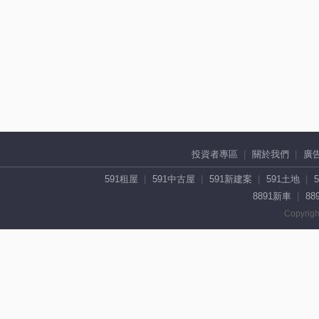
投資者專區
關於我們
廣
591租屋
591中古屋
591新建案
591土地
8891新車
88
Copyrigh