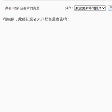
揚名學園二期
山水天地
吉品名家A區
中港一街
(2)
(6)
(1)
單身貴族
漢皇鼎真
四季陽光
櫻花山莊
(1)
(1)
(1)
(1)
共有
0
個符合要求的房屋
排序：
永和段
兔子坑段
新民街
鎮前街
金門街
(1)
(2)
(1)
(7)
(
很抱歉，此經紀業者未刊登售屋廣告唷！
東園段
中興段
和平巷
東和街
滿平街
(1)
(5)
(1)
(1)
(3)
新德路
大慶街
保安街二段
溪崑一街
大
(3)
(2)
(10)
(4)
大林尾段
中正路
溪崑二街
篤行路一段
(3)
(2)
(2)
(14)
介壽路二段
紫新路
萬壽路一段
龍安路
(1)
(1)
(4)
(5)
民生街
新崑路
樹新路
豐盛一街
永安北
(2)
(1)
(8)
(1)
中正東路
西安路一段
忠孝街
太平路
永
(2)
(1)
(2)
(1)
中榮街
民族街
新莊路
名園街
中港一街
(2)
(6)
(1)
(1)
(
環河西路一段
溪心路
樹新路
八德街
光
(1)
(1)
(1)
(2)
永明街
竹林路
三俊街
中山路二段
(1)
(1)
(1)
(3)