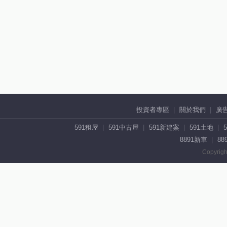
投資者專區
關於我們
廣
591租屋
591中古屋
591新建案
591土地
8891新車
88
Copyrigh