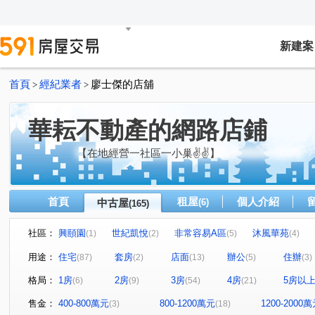
新建案
首頁
經紀業者
廖士傑的店舖
>
>
華耘不動產的網路店鋪
【在地經營一社區一小巢✌✌】
首頁
租屋
個人介紹
中古屋
(6)
(165)
社區：
興頤園
世紀凱悅
非常容易A區
沐風華苑
(1)
(2)
(5)
(4)
新宿花園
世界盃三期四期(現代巴黎/現代東京)
地景
(4)
(7)
用途：
住宅
套房
店面
辦公
住辦
(87)
(2)
(13)
(5)
(3)
麗池花園廣場
新學友
碧瑤江山二期
地景滿築
(9)
(5)
(2)
(
格局：
1房
2房
3房
4房
5房以
(6)
(9)
(54)
(21)
世界盃一期二期(雪梨區/雅典區)
悅灣-謙悅
超級城市
(2)
(2)
超級城市曼哈頓
超級城市曼哈頓
武林豐園
孩
(8)
(1)
(1)
售金：
400-800萬元
800-1200萬元
1200-2000
(3)
(18)