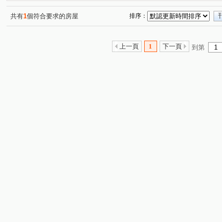
揚名學園二期
山水天地
吉品名家A區
中港一街
(2)
(6)
(1)
單身貴族
漢皇鼎真
四季陽光
櫻花山莊
(1)
(1)
(1)
(1)
共有
1
個符合要求的房屋
排序：
永和段
兔子坑段
新民街
鎮前街
金門街
(1)
(2)
(1)
(7)
(
東園段
中興段
和平巷
東和街
(1)
滿平街
(1)
(5)
(1)
(3)
上一頁
1
下一頁
到第
新德路
大慶街
保安街二段
溪崑一街
大
(3)
(2)
(10)
(4)
大林尾段
中正路
溪崑二街
篤行路一段
(3)
(2)
(2)
(14)
介壽路二段
紫新路
萬壽路一段
龍安路
(1)
(1)
(4)
(5)
民生街
新崑路
樹新路
豐盛一街
永安北
(2)
(1)
(8)
(1)
中正東路
西安路一段
忠孝街
太平路
永
(2)
(1)
(2)
(1)
中榮街
民族街
新莊路
名園街
中港一街
(2)
(6)
(1)
(1)
(
環河西路一段
溪心路
樹新路
八德街
光
(1)
(1)
(1)
(2)
永明街
竹林路
三俊街
中山路二段
(1)
(1)
(1)
(3)