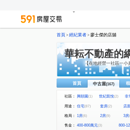
首頁
經紀業者
廖士傑的店舖
>
>
華耘不動產的
【在地經營一社區一小
首頁
中古屋
(167)
社區：
興頤園
世紀凱悅
非
(1)
(2)
新宿花園
世界盃三期四期(
(4)
用途：
住宅
套房
店
(87)
(2)
麗池花園廣場
新學友
(9)
(5)
格局：
1房
2房
3房
(6)
(9)
世界盃一期二期(雪梨區/雅典區)
超級城市曼哈頓
超級城市
(8)
售金：
400-800萬元
800-
(3)