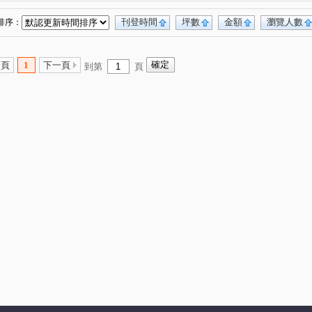
吉品名家A區
中港一街99號
樺福水悅
(1)
(1)
(1)
四季陽光
櫻花山莊
寶捷麗
大山背
(1)
(1)
(1)
(1)
刊登時間
坪數
金額
瀏覽人數
排序：
坑段
新民街
鎮前街
金門街
(2)
(1)
(7)
(10)
段
和平巷
東和街
滿平街
(5)
(1)
(1)
(3)
一頁
1
下一頁
到第
頁
慶街
保安街二段
溪崑一街
(2)
(10)
(4)
中正路
溪崑二街
篤行路一段
(2)
(2)
(14)
路二段
紫新路
萬壽路一段
龍安路
(1)
(1)
(4)
(5)
街
新崑路
樹新路
豐盛一街
(2)
(1)
(8)
(1)
中正東路
西安路一段
忠孝街
(2)
(1)
(2)
街
中榮街
民族街
新莊路
(1)
(2)
(6)
(1)
民街
環河西路一段
溪心路
樹新路
(2)
(1)
(1)
(1)
國泰街
永明街
竹林路
三俊街
(1)
(1)
(1)
(1)