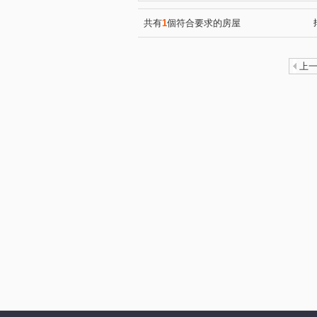
揚名學園二期
山水天地
(2)
(6)
單身貴族
漢皇鼎真
(1)
(1)
共有
1
個符合要求的房屋
中和街
永和段
(1)
兔子
(3)
東鄉路
東園段
中興
(1)
(1)
上
中正三路
新德路
大
(1)
(3)
大觀路三段
大林尾段
(7)
(3)
新樹路
光興街
介壽
(9)
(1)
千歲街
建安街
民生
(2)
(1)
永安北路一段
成福路
(1)
(1)
太平路
永豐路
東榮
(1)
(1)
名園街
中港一街
裕
(1)
(2)
八德街
光復路二段
(2)
(1)
中山路二段
(3)