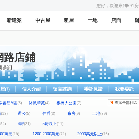
您好，歡迎來到591
新建案
中古屋
租屋
土地
店面
網路店鋪
巢✌✌】
租屋
個人介紹
留言諮詢
委託見證
我要委託
(7)
常容易A區
沐風華苑
板橋大公園
顯示全部社區
(5)
(4)
(7)
現代巴黎/現代東京)
地景四季
滿築
(7)
(1)
(2)
面
辦公
住辦
廠房
土地
(13)
(5)
(3)
(9)
(39)
碧瑤江山二期
地景滿築
(2)
(2)
4房
5房以上
(54)
(21)
(11)
悅灣-謙悅
超級城市SUPER2愛丁堡
(2)
(2)
(1)
曼哈頓
武林豐園
孩子王
東輝傳薪家
(1)
(1)
(2)
(1)
1200萬元
1200-2000萬元
2000萬元以上
(18)
(71)
(75)