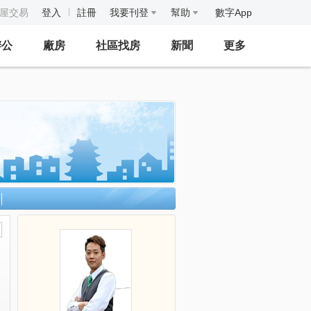
房屋交易
登入
註冊
我要刊登
幫助
數字App
辦公
廠房
社區找房
新聞
更多