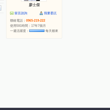
廖士傑
留言諮詢
我要委託
聯絡電話：
0965-219-222
使用591時間：17年7個月
一週活躍度：
每天都來