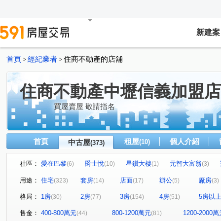
新建案
首頁
經紀業者
住商不動產的店舖
>
>
住商不動產中壢信義加盟店
買屋賣屋 敬請指名
首頁
租屋
個人介紹
中古屋
(10)
(373)
社區：
愛在巴黎
爵士悅
星鑽大樓
元智大富翁
(6)
(10)
(1)
(3)
深耕五期
美麗歐洲
自立國宅A區
環東大街
(12)
(14)
(5)
(2
用途：
住宅
套房
店面
辦公
廠房
(323)
(14)
(17)
(5)
(3)
戀戀歐洲
君臨天下
智富城
市政潤隆
國
(2)
(1)
(5)
(2)
格局：
1房
2房
3房
4房
5房以
(30)
(77)
(154)
(51)
和耀家
麗寶生活藝術家
海華國際星鑽
新文華
(1)
(3)
(8)
(
璟都未來城
益欣-學學
水悅
慕光
振翔富
(2)
(4)
(6)
(7)
售金：
400-800萬元
800-1200萬元
1200-2000
(44)
(81)