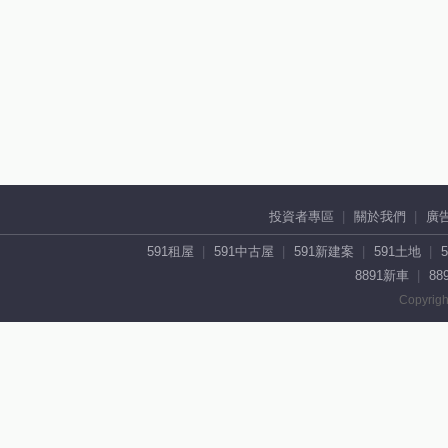
投資者專區
關於我們
廣
591租屋
591中古屋
591新建案
591土地
8891新車
88
Copyrigh