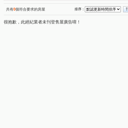
韡泰【逍遙居】
飛飛想II
合新讀樂樂
新森活
(4)
(1)
(7)
(8
遠雄未來市
民生路三角窗透店
站前藝術館
麗
(1)
(1)
(7)
共有
0
個符合要求的房屋
排序：
楊湖天光
合浦街透天
巨星生活家
伯爵與夫人
(1)
(1)
(10)
很抱歉，此經紀業者未刊登售屋廣告唷！
丰城秀景
城市CRV
大衛營
巨星生活家
(1)
(2)
(5)
(7)
榮耀歐洲
陸光五村EFG區
鴻築吾江
龍田市中
(1)
(1)
(5)
異國風華
博市國宅
大和ONE-A區
隆昌街39號
(9)
(5)
(3)
美麗宮庭大廈(海華特區)
源美亞典
環中音樂季
(1)
(1)
(7)
璟都未來城
櫻悅唯美
宜誠僑峰
麗江星漾
(1)
(2)
(1)
(2)
遠雄大溪地
三鶯第王
自立國宅C區
東勇街
(3)
(1)
(1)
(2)
宮廷樂章大廈
興平路
成家大璽
櫻悅
海
(1)
(1)
(1)
(1)
萬隆公寓
喆悦
興二街
和耀家 2期
宏普画
(1)
(1)
(1)
(1)
東方瑞士
宜誠樂聚
壽農段
四湖段
忠福
(1)
(1)
(2)
(1)
崁頭厝段
後寮段
中原路
中豐路山頂段
(1)
(1)
(2)
(2)
中園路
龍城六街
永樂街
興安一街
合
(32)
(10)
(1)
(3)
自立五街
環中東路
中北路二段
向善街
(5)
(9)
(1)
(1)
晉元路
龍陵路
復華十一街
忠孝街
七和
(9)
(14)
(2)
(4)
南豐路
文城路
新農街
興平路
莊敬路
(1)
(2)
(4)
(4)
(12)
民生路
忠孝路
大仁街
介壽路
文中二
(11)
(10)
(4)
(1)
永昌路
長興街
仁愛路二段
溪洲街
上湖
(8)
(2)
(1)
(8)