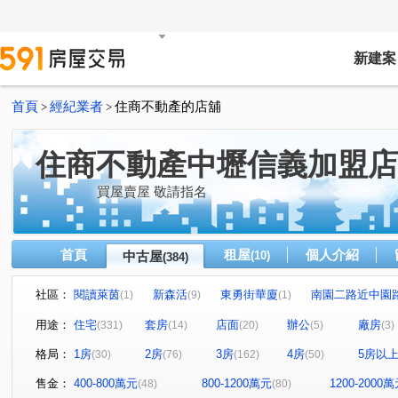
新建案
首頁
經紀業者
住商不動產的店舖
>
>
住商不動產中壢信義加盟店
買屋賣屋 敬請指名
首頁
租屋
個人介紹
中古屋
(10)
(384)
社區：
閱讀萊茵
新森活
東勇街華廈
南園二路近中園
(1)
(9)
(1)
青春物語
匯東方
大和ONE-A區
巨星生活家
(9)
(14)
(3)
(7
用途：
住宅
套房
店面
辦公
廠房
(331)
(14)
(20)
(5)
(3)
麗寶生活藝術家
晶曜大樓
東勇街華夏
春虹e
(5)
(1)
(1)
格局：
1房
2房
3房
4房
5房以
(30)
(76)
(162)
(50)
冠世界
億林京都
美麗歐洲
愛在巴黎
(11)
(1)
(14)
(6)
元智大富翁
深耕五期
自立國宅A區
環東大街
(3)
(12)
(5)
售金：
400-800萬元
800-1200萬元
1200-2000
(48)
(80)