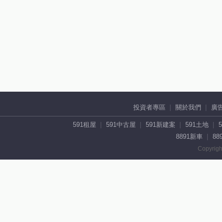
投資者專區
關於我們
廣
591租屋
591中古屋
591新建案
591土地
8891新車
88
Copyrigh