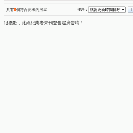
戀戀歐洲
君臨天下
智富城
市政潤隆
國
(2)
(1)
(5)
(2)
海華國際星鑽
新文華
心擎天
璟都未來城
(8)
(1)
(1)
(2)
共有
0
個符合要求的房屋
排序：
慕光
振翔富御
韡泰【逍遙居】
飛飛想II
(7)
(6)
(4)
(1)
很抱歉，此經紀業者未刊登售屋廣告唷！
傳世國寶
遠雄未來市
民生路三角窗透店
站前
(2)
(1)
(1)
麗寶愛琴海
楊湖天光
合浦街透天
巨星生活家
(3)
(1)
(1)
(
宜誠菁英行館
丰城秀景
城市CRV
大衛營
(4)
(1)
(2)
(5)
榮耀歐洲
陸光五村EFG區
鴻築吾江
龍田市中
(1)
(1)
(5)
異國風華
博市國宅
隆昌街39號
翔園
美
(9)
(5)
(1)
(1)
凱撒宮庭
源美亞典
環中音樂季
璟都未來城
(1)
(1)
(7)
(1)
宜誠僑峰
麗江星漾
力麒家家富富
遠雄大溪地
(1)
(2)
(1)
(
自立國宅C區
東勇街
千浩中北路公寓
宮廷樂
(1)
(2)
(1)
成家大璽
櫻悅
海華國際會館
萬隆公寓
(1)
(1)
(3)
(1)
和耀家 2期
宏普画時代-時尚苑
東方瑞士
壽農
(1)
(1)
(1)
忠福段
三層段
崁頭厝段
後寮段
中原路
(1)
(1)
(1)
(1)
(
永昌路
東勇街
南園二路
永福路
龍陵路
(9)
(6)
(1)
(10)
高城六街
功學路
忠孝街
龍川四街
華美
(16)
(1)
(5)
(1)
中園路
仁愛路
中豐路山頂段
龍岡路三段
(33)
(3)
(2)
(2)
龍城六街
永樂街
興安一街
合浦街
榮和
(9)
(1)
(3)
(9)
環中東路
中北路二段
向善街
金山街
法
(9)
(1)
(1)
(5)