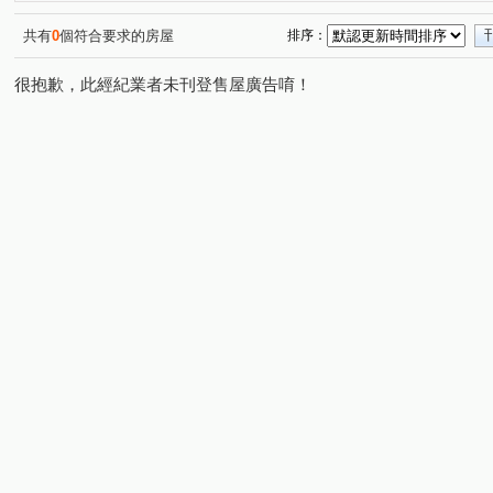
韡泰【逍遙居】
飛飛想II
合新讀樂樂
新森活
(4)
(1)
(7)
(8
遠雄未來市
民生路三角窗透店
站前藝術館
麗
(1)
(1)
(7)
共有
0
個符合要求的房屋
排序：
楊湖天光
合浦街透天
巨星生活家
伯爵與夫人
(1)
(1)
(10)
很抱歉，此經紀業者未刊登售屋廣告唷！
丰城秀景
城市CRV
大衛營
巨星生活家
(1)
(2)
(5)
(6)
榮耀歐洲
陸光五村EFG區
鴻築吾江
龍田市中
(1)
(1)
(5)
異國風華
博市國宅
大和ONE-A區
隆昌街39號
(9)
(5)
(3)
美麗宮庭大廈(海華特區)
源美亞典
環中音樂季
(1)
(1)
(7)
璟都未來城
櫻悅唯美
宜誠僑峰
麗江星漾
(1)
(2)
(1)
(2)
遠雄大溪地
三鶯第王
自立國宅C區
東勇街
(3)
(1)
(1)
(2)
宮廷樂章大廈
興平路
成家大璽
櫻悅
海
(1)
(1)
(1)
(1)
萬隆公寓
喆悦
興二街
和耀家 2期
宏普画
(1)
(1)
(1)
(1)
東方瑞士
宜誠樂聚
壽農段
四湖段
忠福
(1)
(1)
(2)
(1)
崁頭厝段
後寮段
中原路
中豐路山頂段
(1)
(1)
(2)
(2)
元化路二段
中園路
龍城六街
永樂街
(1)
(33)
(10)
(1)
榮和五街
自立五街
環中東路
中北路二段
(12)
(5)
(9)
(1)
法院後街
晉元路
龍陵路
復華十一街
忠
(2)
(9)
(14)
(2)
振平街
南豐路
文城路
新農街
興平路
(1)
(1)
(2)
(4)
(4)
環南路
民生路
忠孝路
大仁街
介壽路
(7)
(11)
(10)
(4)
(
崁頂路
永昌路
長興街
仁愛路二段
溪洲
(7)
(8)
(2)
(1)