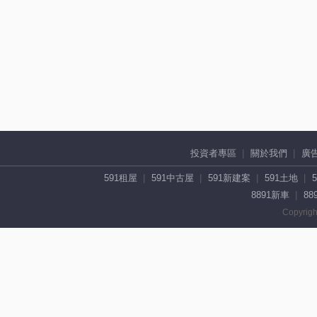
投資者專區
關於我們
廣
591租屋
591中古屋
591新建案
591土地
8891新車
88
Copyrigh