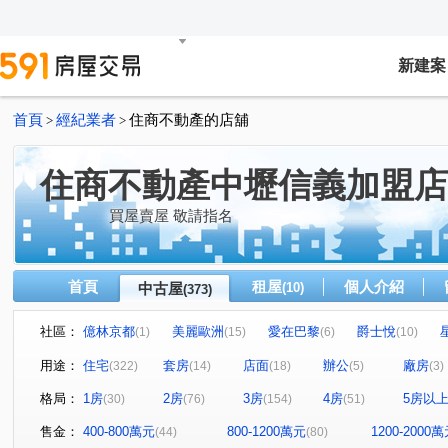
新建案
首頁
經紀業者
住商不動產的店舖
>
>
住商不動產中壢信義加盟店
買屋賣屋 敬請指名
首頁
租屋
個人介紹
中古屋
(10)
(373)
社區：
億林京都
美麗歐洲
愛在巴黎
爵士悅
(1)
(15)
(6)
(10)
元智大富翁
冠世界
深耕五期
自立國宅A區
(3)
(10)
(12)
(5
用途：
住宅
套房
店面
辦公
廠房
(322)
(14)
(18)
(5)
(3)
科學城
戀戀歐洲
君臨天下
智富城
市政
(1)
(2)
(1)
(5)
格局：
1房
2房
3房
4房
5房以
(30)
(76)
(154)
(51)
匯東方
和耀家
麗寶生活藝術家
海華國際星鑽
(14)
(1)
(3)
心擎天
璟都未來城
益欣-學學
水悅
慕光
(1)
(2)
(4)
(6)
(
售金：
400-800萬元
800-1200萬元
1200-2000
(44)
(80)