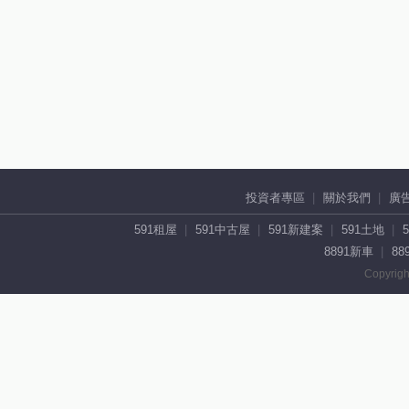
投資者專區
關於我們
廣
591租屋
591中古屋
591新建案
591土地
8891新車
88
Copyrigh