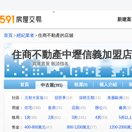
新建案
首頁
經紀業者
住商不動產的店舖
>
>
住商不動產中壢信義加盟店
買屋賣屋 敬請指名
首頁
租屋
個人介紹
中古屋
(9)
(391)
社區：
元智大富翁
冠世界
深耕五期
美麗歐洲
(4)
(10)
(13)
(16)
環東大街
科學城
戀戀歐洲
君臨天下
智
(2)
(1)
(2)
(1)
用途：
住宅
套房
店面
辦公
廠房
(336)
(15)
(19)
(5)
(3)
國王花園
匯東方
和耀家
麗寶生活藝術家
(9)
(15)
(2)
(5)
格局：
1房
2房
3房
4房
5房以
(30)
(81)
(161)
(53)
新文華
心擎天
璟都未來城
益欣-學學
水
(1)
(1)
(2)
(4)
振翔富御
韡泰【逍遙居】
飛飛想II
合新讀樂
(6)
(4)
(1)
售金：
400-800萬元
800-1200萬元
1200-2000
(47)
(77)