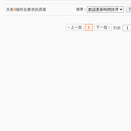
傳世國寶
遠雄未來市
民生路三角窗透店
站前
(2)
(1)
(1)
麗寶愛琴海
楊湖天光
合浦街透天
巨星生活家
(3)
(1)
(1)
(
共有
3
個符合要求的房屋
排序：
宜誠菁英行館
丰城秀景
城市CRV
大衛營
(4)
(1)
(2)
(5)
銘傳寶利發
民族極景
榮耀歐洲
陸光五村EFG
(4)
(6)
(1)
上一頁
1
下一頁
到第
龍田市中星
巴黎線上
異國風華
博市國宅
(6)
(3)
(9)
(5)
隆昌街39號
翔園
美麗宮庭大廈(海華特區)
大
(1)
(1)
(1)
源美亞典
麗江星漾
環中音樂季
青春物語
(1)
(3)
(7)
(10)
櫻悅唯美
大江南北住屋
宜誠僑峰
爵士悅
(2)
(1)
(1)
(3)
遠雄大溪地
三鶯第王
自立國宅C區
東勇街
(3)
(1)
(1)
(2)
宮廷樂章大廈
興平路
成家大璽
櫻悅
海
(1)
(1)
(1)
(1)
萬隆公寓
喆悦
興二街
和耀家 2期
宏普画
(1)
(1)
(1)
(1)
東方瑞士
宜誠樂聚
閱讀萊茵
法國之星
(1)
(1)
(1)
(1)
忠福段
三層段
崁頭厝段
後寮段
中原路
(1)
(1)
(1)
(1)
(
龍岡路三段
興安一街
中園路
合浦街
榮
(2)
(4)
(33)
(9)
自立五街
環中東路
中北路二段
向善街
(5)
(9)
(1)
(1)
晉元路
龍陵路
復華十一街
忠孝街
七和
(9)
(15)
(3)
(6)
南豐路
文城路
新農街
興平路
莊敬路
(1)
(2)
(4)
(4)
(11)
民生路
忠孝路
大仁街
介壽路
文中二
(11)
(10)
(4)
(1)
永昌路
長興街
仁愛路二段
溪洲街
上湖
(10)
(2)
(1)
(7)