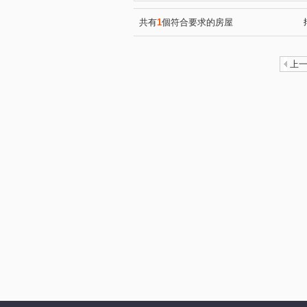
戀戀歐洲
君臨天下
(2)
(1)
海華國際星鑽
新文華
(8)
(1)
共有
1
個符合要求的房屋
慕光
振翔富御
韡泰
(7)
(6)
傳世國寶
遠雄未來市
(2)
(1)
上
麗寶愛琴海
楊湖天光
(3)
(1)
宜誠菁英行館
丰城秀景
(4)
(1)
榮耀歐洲
陸光五村EFG區
(1)
異國風華
博市國宅
(9)
(5)
凱撒宮庭
源美亞典
(1)
(1)
宜誠僑峰
麗江星漾
(1)
(2)
自立國宅C區
東勇街
(1)
(2)
成家大璽
櫻悅
海華
(1)
(1)
和耀家 2期
宏普画時代-
(1)
忠福段
三層段
崁頭
(1)
(1)
永昌路
東勇街
南園
(9)
(6)
高城六街
功學路
(16)
(1)
中園路
仁愛路
中
(33)
(3)
龍城六街
永樂街
興
(9)
(1)
環中東路
中北路二段
(9)
(1)