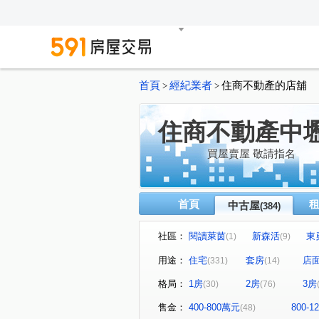
首頁
經紀業者
住商不動產的店舖
>
>
住商不動產中
買屋賣屋 敬請指名
首頁
中古屋
(384)
社區：
閱讀萊茵
新森活
東
(1)
(9)
青春物語
匯東方
大
(9)
(14)
用途：
住宅
套房
店
(331)
(14)
麗寶生活藝術家
晶曜大樓
(5)
格局：
1房
2房
3房
(30)
(76)
冠世界
億林京都
(11)
(1)
元智大富翁
深耕五期
(3)
(12)
售金：
400-800萬元
800-
(48)