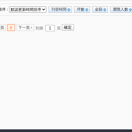
智富城
市政潤隆
國王花園
和耀家
(5)
(2)
(9)
(1)
心擎天
璟都未來城
益欣-學學
水悅
(1)
(2)
(4)
(6)
刊登時間
坪數
金額
瀏覽人數
排序：
【逍遙居】
飛飛想II
合新讀樂樂
(4)
(1)
(7)
民生路三角窗透店
站前藝術館
(1)
(7)
一頁
1
下一頁
到第
頁
合浦街透天
巨星生活家
伯爵與夫人
(1)
(10)
(13)
城市CRV
大衛營
銘傳寶利發
(2)
(5)
(4)
鴻築吾江
龍田市中星
巴黎線上
(1)
(5)
(6)
(3)
隆昌街39號
翔園
美麗宮庭大廈(海華特區)
(1)
(1)
(1)
環中音樂季
璟都未來城
櫻悅唯美
(7)
(1)
(2)
力麒家家富富
遠雄大溪地
三鶯第王
(1)
(3)
(1)
千浩中北路公寓
宮廷樂章大廈
興平路
(1)
(1)
(1)
國際會館
萬隆公寓
喆悦
興二街
(3)
(1)
(1)
(1)
時尚苑
東方瑞士
壽農段
四湖段
(1)
(1)
(2)
(1)
厝段
後寮段
中原路
龍泉六街
(1)
(1)
(2)
(1)
二路
永福路
龍陵路
莊敬三街
(1)
(10)
(14)
(3)
忠孝街
龍川四街
華美一路
華勛街
(5)
(1)
(2)
(1)
豐路山頂段
龍岡路三段
元化路二段
(2)
(2)
(1)
安一街
合浦街
榮和五街
自立五街
(3)
(9)
(12)
(5)
向善街
金山街
法院後街
晉元路
(1)
(5)
(2)
(9)