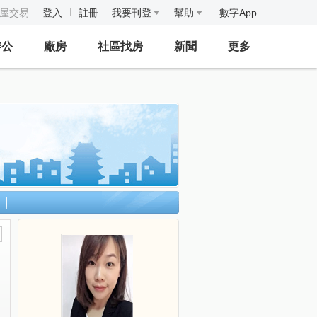
房屋交易
登入
註冊
我要刊登
幫助
數字App
辦公
廠房
社區找房
新聞
更多