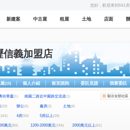
您好，歡迎來到591
新建案
中古屋
租屋
土地
店面
壢信義加盟店
租屋
個人介紹
留言諮詢
委託見證
我要委託
(10)
勇街華廈
南園二路近中園路交流道
顯示全部社區
(1)
(1)
和ONE-A區
巨星生活家
大學湖畔
(3)
(7)
(1)
面
辦公
廠房
土地
(20)
(5)
(3)
(9)
東勇街華夏
春虹e吉邦
華勛街透天
(1)
(1)
(2)
(1)
4房
5房以上
(162)
(50)
(29)
美麗歐洲
愛在巴黎
爵士悅
星鑽大樓
(14)
(6)
(9)
(1)
自立國宅A區
環東大街
科學城
(5)
(2)
(1)
1200萬元
1200-2000萬元
2000萬元以上
(80)
(194)
(62)