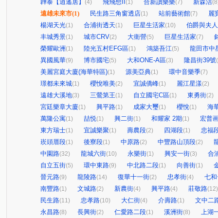
韡泰【逍遙居】
飛飛想II
合新讀樂樂
新森活
(4)
(1)
(7)
(8
遠雄未來市
(1)
民生路三角窗透店
站前藝術館
麗
(1)
(7)
楊湖天光
合浦街透天
巨星生活家
伯爵與夫人
(1)
(1)
(10)
丰城秀景
城市CRV
大衛營
巨星生活家
(1)
(2)
(5)
(7)
榮耀歐洲
陸光五村EFG區
鴻築吾江
龍田市中
(1)
(1)
(5)
異國風華
博市國宅
大和ONE-A區
隆昌街39號
(9)
(5)
(3)
美麗宮庭大廈(海華特區)
源美亞典
環中音樂季
(1)
(1)
(7)
璟都未來城
櫻悅唯美
宜誠僑峰
麗江星漾
(1)
(2)
(1)
(2)
遠雄大溪地
三鶯第王
自立國宅C區
東勇街
(3)
(1)
(1)
(2)
宮廷樂章大廈
興平路
成家大璽
櫻悅
海
(1)
(1)
(1)
(1)
萬隆公寓
喆悦
興二街
和耀家 2期
宏普画
(1)
(1)
(1)
(1)
東方瑞士
宜誠樂聚
壽農段
四湖段
忠福
(1)
(1)
(2)
(1)
崁頭厝段
後寮段
中原路
中豐路山頂段
(1)
(1)
(2)
(2)
中園路
龍城六街
永樂街
興安一街
合
(32)
(10)
(1)
(3)
自立五街
環中東路
中北路二段
向善街
(5)
(9)
(1)
(1)
晉元路
龍陵路
復華十一街
忠孝街
七和
(9)
(14)
(2)
(4)
南豐路
文城路
新農街
興平路
莊敬路
(1)
(2)
(4)
(4)
(12)
民生路
忠孝路
大仁街
介壽路
文中二
(11)
(10)
(4)
(1)
永昌路
長興街
仁愛路二段
溪洲街
上湖
(8)
(2)
(1)
(8)