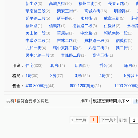
新生路
高城八街
福州二街
長春五路
(3)
(10)
(14)
(4)
環南路三段
榮安三街
高城六街
明德路
(2)
(5)
(16)
(4)
延平路二段
延平路
永順街
成章三街
莊
(5)
(6)
(3)
(5)
福州路
信義路
德育路二段
仁愛路
永福
(1)
(1)
(3)
(2)
美山路一段
華康街
中北路
領航南路一段
(3)
(1)
(2)
(1)
中環路二段
吉林二路
員林路一段
信義街
(1)
(1)
(3)
(1)
九和一街
環中東路二段
八德二街
興二街
(4)
(3)
(1)
(1)
民生北路一段
青峰路二段
高洲五街
(3)
(1)
(1)
用途：
住宅
套房
店面
辦公
廠房
(323)
(14)
(17)
(5)
(3)
格局：
1房
2房
3房
4房
5房以
(30)
(77)
(154)
(51)
售金：
400-800萬元
800-1200萬元
1200-2000
(44)
(81)
共有
1
個符合要求的房屋
排序：
上一頁
1
下一頁
到第