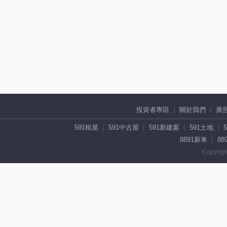
投資者專區
關於我們
廣
591租屋
591中古屋
591新建案
591土地
8891新車
88
Copyrigh