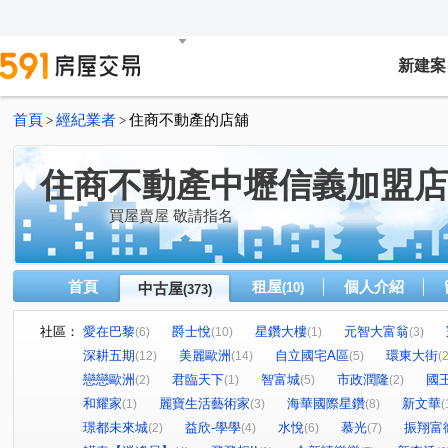
新建案
首頁
經紀業者
住商不動產的店舖
>
>
住商不動產中壢信義加盟店
買屋賣屋 敬請指名
首頁
租屋
個人介紹
中古屋
(10)
(373)
社區：
愛在巴黎
爵士悅
星鑽大樓
元智大富翁
(6)
(10)
(1)
(3)
深耕五期
美麗歐洲
自立國宅A區
環東大街
(12)
(14)
(5)
(2
戀戀歐洲
君臨天下
智富城
市政潤隆
國
(2)
(1)
(5)
(2)
和耀家
麗寶生活藝術家
海華國際星鑽
新文華
(1)
(3)
(8)
(
璟都未來城
益欣-學學
水悅
慕光
振翔富
(2)
(4)
(6)
(7)