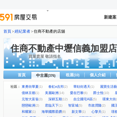
新建案
首頁
經紀業者
住商不動產的店舖
>
>
住商不動產中壢信義加盟店
買屋賣屋 敬請指名
首頁
租屋
個人介紹
中古屋
(10)
(376)
社區：
東勇街華夏
春虹e吉邦
華勛街透天
麗寶生活藝
(1)
(2)
(1)
億林京都
美麗歐洲
愛在巴黎
爵士悅
(1)
(14)
(6)
(10)
元智大富翁
深耕五期
自立國宅A區
環東大街
(3)
(12)
(5)
戀戀歐洲
君臨天下
智富城
市政潤隆
國
(2)
(1)
(5)
(2)
和耀家
海華國際星鑽
新文華
心擎天
璟
(1)
(8)
(1)
(1)