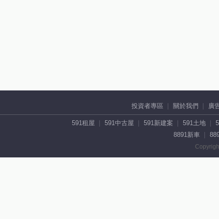
投資者專區
關於我們
廣
591租屋
591中古屋
591新建案
591土地
8891新車
88
Copyrigh