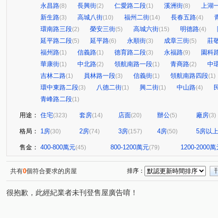
永昌路
長興街
仁愛路二段
溪洲街
上湖
(8)
(2)
(1)
(8)
新生路
高城八街
福州二街
長春五路
(3)
(10)
(14)
(4)
環南路三段
榮安三街
高城六街
明德路
(2)
(5)
(15)
(4)
延平路二段
延平路
永順街
成章三街
莊
(5)
(6)
(3)
(5)
福州路
信義路
德育路二段
永福路
園科
(1)
(1)
(3)
(9)
華康街
中北路
領航南路一段
青商路
中
(1)
(2)
(1)
(2)
吉林二路
員林路一段
信義街
領航南路四段
(1)
(3)
(1)
(1)
環中東路二段
八德二街
興二街
中山路
(3)
(1)
(1)
(4)
青峰路二段
(1)
用途：
住宅
套房
店面
辦公
廠房
(323)
(14)
(20)
(5)
(3)
格局：
1房
2房
3房
4房
5房以
(30)
(74)
(157)
(50)
售金：
400-800萬元
800-1200萬元
1200-2000
(45)
(79)
共有
0
個符合要求的房屋
排序：
很抱歉，此經紀業者未刊登售屋廣告唷！