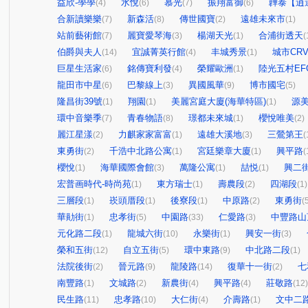
益欣-學學
水悅
慕光
振翔富御
韡泰【逍
(4)
(6)
(7)
(6)
合新讀樂樂
新森活
傳世國寶
遠雄未來市
(7)
(8)
(2)
(1)
站前藝術館
麗寶愛琴海
楊湖天光
合浦街透天
(7)
(3)
(1)
(
伯爵與夫人
宜誠菁英行館
丰城秀景
城市CR
(14)
(4)
(1)
巨星生活家
銘傳寶利發
榮耀歐洲
陸光五村EF
(6)
(4)
(1)
龍田市中星
巴黎線上
異國風華
博市國宅
(6)
(3)
(9)
(5)
隆昌街39號
翔園
美麗宮庭大廈(海華特區)
源
(1)
(1)
(1)
環中音樂季
青春物語
璟都未來城
櫻悅唯美
(7)
(8)
(1)
(2)
麗江星漾
力麒家家富富
遠雄大溪地
三鶯第王
(2)
(1)
(3)
(
東勇街
千浩中北路公寓
宮廷樂章大廈
興平路
(2)
(1)
(1)
(
櫻悅
海華國際會館
萬隆公寓
喆悦
興二
(1)
(3)
(1)
(1)
宏普画時代-時尚苑
東方瑞士
壽農段
四湖段
(1)
(1)
(2)
(1)
三層段
崁頭厝段
後寮段
中原路
東勇街
(1)
(1)
(1)
(2)
(
華勛街
忠孝街
中園路
仁愛路
中豐路山
(1)
(5)
(33)
(3)
元化路二段
龍城六街
永樂街
興安一街
(1)
(10)
(1)
(3)
榮和五街
自立五街
環中東路
中北路二段
(12)
(5)
(9)
(1)
法院後街
晉元路
龍陵路
復華十一街
七
(2)
(9)
(14)
(2)
南豐路
文城路
新農街
興平路
莊敬路
(1)
(2)
(4)
(4)
(12)
民生路
忠孝路
大仁街
介壽路
文中二
(11)
(10)
(4)
(1)