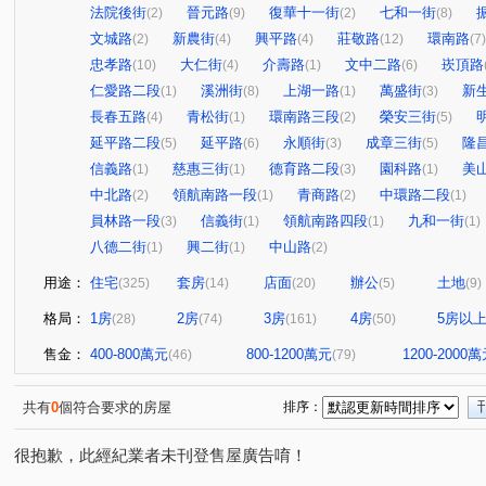
法院後街
晉元路
復華十一街
七和一街
(2)
(9)
(2)
(8)
文城路
新農街
興平路
莊敬路
環南路
(2)
(4)
(4)
(12)
(7)
忠孝路
大仁街
介壽路
文中二路
崁頂路
(10)
(4)
(1)
(6)
仁愛路二段
溪洲街
上湖一路
萬盛街
新
(1)
(8)
(1)
(3)
長春五路
青松街
環南路三段
榮安三街
(4)
(1)
(2)
(5)
延平路二段
延平路
永順街
成章三街
隆
(5)
(6)
(3)
(5)
信義路
慈惠三街
德育路二段
園科路
美
(1)
(1)
(3)
(1)
中北路
領航南路一段
青商路
中環路二段
(2)
(1)
(2)
(1)
員林路一段
信義街
領航南路四段
九和一街
(3)
(1)
(1)
(1)
八德二街
興二街
中山路
(1)
(1)
(2)
用途：
住宅
套房
店面
辦公
土地
(325)
(14)
(20)
(5)
(9)
格局：
1房
2房
3房
4房
5房以
(28)
(74)
(161)
(50)
售金：
400-800萬元
800-1200萬元
1200-2000
(46)
(79)
共有
0
個符合要求的房屋
排序：
很抱歉，此經紀業者未刊登售屋廣告唷！