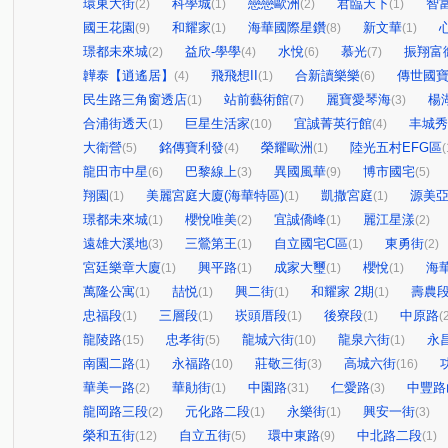
環東大街
科學城
戀戀歐洲
君臨天下
智
(2)
(1)
(2)
(1)
國王花園
和耀家
海華國際星鑽
新文華
(9)
(1)
(8)
(1)
璟都未來城
益欣-學學
水悅
慕光
振翔富
(2)
(4)
(6)
(7)
韡泰【逍遙居】
飛飛想II
合新讀樂樂
傳世國
(4)
(1)
(6)
民生路三角窗透店
站前藝術館
麗寶愛琴海
楊
(1)
(7)
(3)
合浦街透天
巨星生活家
宜誠菁英行館
丰城秀
(1)
(10)
(4)
大衛營
銘傳寶利發
榮耀歐洲
陸光五村EFG區
(5)
(4)
(1)
(
龍田市中星
巴黎線上
異國風華
博市國宅
(6)
(3)
(9)
(5)
翔園
美麗宮庭大廈(海華特區)
凱撒宮庭
源美
(1)
(1)
(1)
璟都未來城
櫻悅唯美
宜誠僑峰
麗江星漾
(1)
(2)
(1)
(2)
遠雄大溪地
三鶯第王
自立國宅C區
東勇街
(3)
(1)
(1)
(2)
宮廷樂章大廈
興平路
成家大璽
櫻悅
海
(1)
(1)
(1)
(1)
萬隆公寓
喆悦
興二街
和耀家 2期
壽農
(1)
(1)
(1)
(1)
忠福段
三層段
崁頭厝段
後寮段
中原路
(1)
(1)
(1)
(1)
(
龍陵路
忠孝街
龍城六街
龍泉六街
永
(15)
(5)
(10)
(1)
南園二路
永福路
莊敬三街
高城六街
(1)
(10)
(3)
(16)
華美一路
華勛街
中園路
仁愛路
中豐路
(2)
(1)
(31)
(3)
龍岡路三段
元化路二段
永樂街
興安一街
(2)
(1)
(1)
(3)
榮和五街
自立五街
環中東路
中北路二段
(12)
(5)
(9)
(1)