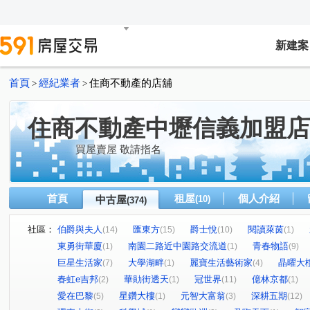
新建案
首頁
經紀業者
住商不動產的店舖
>
>
住商不動產中壢信義加盟店
買屋賣屋 敬請指名
首頁
租屋
個人介紹
中古屋
(10)
(374)
社區：
伯爵與夫人
匯東方
爵士悅
閱讀萊茵
(14)
(15)
(10)
(1)
東勇街華廈
南園二路近中園路交流道
青春物語
(1)
(1)
(9)
巨星生活家
大學湖畔
麗寶生活藝術家
晶曜大
(7)
(1)
(4)
春虹e吉邦
華勛街透天
冠世界
億林京都
(2)
(1)
(11)
(1)
愛在巴黎
星鑽大樓
元智大富翁
深耕五期
(5)
(1)
(3)
(12)