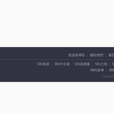
投資者專區
關於我們
廣
591租屋
591中古屋
591新建案
591土地
8891新車
88
Copyrigh