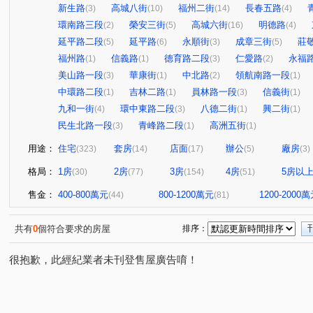
新生路
高城八街
福州二街
長春五路
(3)
(10)
(14)
(4)
環南路三段
榮安三街
高城六街
明德路
(2)
(5)
(16)
(4)
延平路二段
延平路
永順街
成章三街
莊
(5)
(6)
(3)
(5)
福州路
信義路
德育路二段
仁愛路
永福
(1)
(1)
(3)
(2)
美山路一段
華康街
中北路
領航南路一段
(3)
(1)
(2)
(1)
中環路二段
吉林二路
員林路一段
信義街
(1)
(1)
(3)
(1)
九和一街
環中東路二段
八德二街
興二街
(4)
(3)
(1)
(1)
民生北路一段
青峰路二段
高洲五街
(3)
(1)
(1)
用途：
住宅
套房
店面
辦公
廠房
(323)
(14)
(17)
(5)
(3)
格局：
1房
2房
3房
4房
5房以
(30)
(77)
(154)
(51)
售金：
400-800萬元
800-1200萬元
1200-2000
(44)
(81)
共有
0
個符合要求的房屋
排序：
很抱歉，此經紀業者未刊登售屋廣告唷！