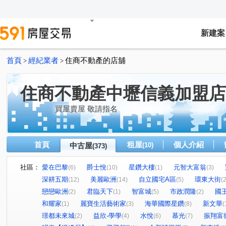
新建案
首頁
經紀業者
住商不動產的店舖
>
>
住商不動產中壢信義加盟店
買屋賣屋 敬請指名
首頁
租屋
個人介紹
中古屋
(10)
(373)
社區：
愛在巴黎
爵士悅
星鑽大樓
元智大富翁
(6)
(10)
(1)
(3)
深耕五期
美麗歐洲
自立國宅A區
環東大街
(12)
(14)
(5)
(2
戀戀歐洲
君臨天下
智富城
市政潤隆
國
(2)
(1)
(5)
(2)
和耀家
麗寶生活藝術家
海華國際星鑽
新文華
(1)
(3)
(8)
(
璟都未來城
益欣-學學
水悅
慕光
振翔富
(2)
(4)
(6)
(7)