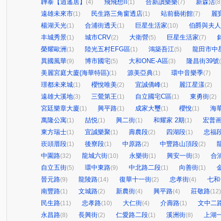
韡泰【逍遙居】
飛飛想II
合新讀樂樂
新森活
(4)
(1)
(7)
(8
遠雄未來市
民生路三角窗透店
站前藝術館
麗
(1)
(1)
(7)
楊湖天光
合浦街透天
巨星生活家
伯爵與夫人
(1)
(1)
(10)
丰城秀景
城市CRV
大衛營
巨星生活家
(1)
(2)
(5)
(7)
榮耀歐洲
陸光五村EFG區
鴻築吾江
龍田市中
(1)
(1)
(5)
異國風華
博市國宅
大和ONE-A區
隆昌街39號
(9)
(5)
(3)
美麗宮庭大廈(海華特區)
源美亞典
環中音樂季
(1)
(1)
(7)
璟都未來城
櫻悅唯美
宜誠僑峰
麗江星漾
(1)
(2)
(1)
(2)
遠雄大溪地
三鶯第王
自立國宅C區
東勇街
(3)
(1)
(1)
(2)
宮廷樂章大廈
興平路
成家大璽
櫻悅
海
(1)
(1)
(1)
(1)
萬隆公寓
喆悦
興二街
和耀家 2期
宏普画
(1)
(1)
(1)
(1)
東方瑞士
宜誠樂聚
壽農段
四湖段
忠福
(1)
(1)
(2)
(1)
崁頭厝段
後寮段
中原路
中豐路山頂段
(1)
(1)
(2)
(2)
中園路
龍城六街
永樂街
興安一街
合
(32)
(10)
(1)
(3)
自立五街
環中東路
中北路二段
向善街
(5)
(9)
(1)
(1)
晉元路
龍陵路
復華十一街
忠孝街
七和
(9)
(14)
(2)
(4)
南豐路
文城路
新農街
興平路
莊敬路
(1)
(2)
(4)
(4)
(12)
民生路
忠孝路
大仁街
介壽路
文中二
(11)
(10)
(4)
(1)
永昌路
長興街
仁愛路二段
溪洲街
上湖
(8)
(2)
(1)
(8)