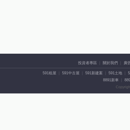
投資者專區
關於我們
廣
591租屋
591中古屋
591新建案
591土地
8891新車
88
Copyrigh