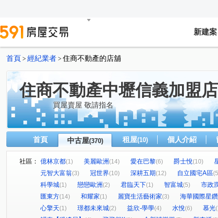
新建案
首頁
經紀業者
住商不動產的店舖
>
>
住商不動產中壢信義加盟店
買屋賣屋 敬請指名
首頁
租屋
個人介紹
中古屋
(10)
(370)
社區：
億林京都
美麗歐洲
愛在巴黎
爵士悅
(1)
(14)
(6)
(10)
元智大富翁
冠世界
深耕五期
自立國宅A區
(3)
(10)
(12)
(5
科學城
戀戀歐洲
君臨天下
智富城
市政
(1)
(2)
(1)
(5)
匯東方
和耀家
麗寶生活藝術家
海華國際星鑽
(14)
(1)
(3)
心擎天
璟都未來城
益欣-學學
水悅
慕光
(1)
(2)
(4)
(6)
(