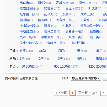
萬盛街
新生路
高城八街
福州二街
長
(3)
(3)
(10)
(14)
環南路三段
榮安三街
高城六街
明德路
(2)
(5)
(15)
(4)
延平路二段
延平路
永順街
成章三街
莊
(5)
(6)
(3)
(5)
福州路
信義路
德育路二段
仁愛路
永福
(1)
(1)
(3)
(2)
美山路一段
華康街
中北路
領航南路一段
(3)
(1)
(2)
(1)
中環路二段
吉林二路
員林路一段
信義街
(1)
(1)
(3)
(1)
九和一街
環中東路二段
八德二街
興二街
(3)
(3)
(1)
(1)
民生北路一段
青峰路二段
高洲五街
(3)
(1)
(1)
用途：
住宅
套房
店面
辦公
廠房
(319)
(14)
(18)
(5)
(3)
格局：
1房
2房
3房
4房
5房以
(30)
(74)
(153)
(51)
售金：
400-800萬元
800-1200萬元
1200-2000
(44)
(77)
共有
9
個符合要求的房屋
排序：
上一頁
1
下一頁
到第