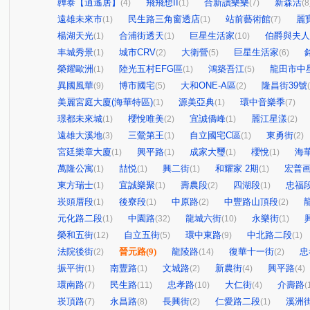
韡泰【逍遙居】
飛飛想II
合新讀樂樂
新森活
(4)
(1)
(7)
(8
遠雄未來市
民生路三角窗透店
站前藝術館
麗
(1)
(1)
(7)
楊湖天光
合浦街透天
巨星生活家
伯爵與夫人
(1)
(1)
(10)
丰城秀景
城市CRV
大衛營
巨星生活家
(1)
(2)
(5)
(6)
榮耀歐洲
陸光五村EFG區
鴻築吾江
龍田市中
(1)
(1)
(5)
異國風華
博市國宅
大和ONE-A區
隆昌街39號
(9)
(5)
(2)
美麗宮庭大廈(海華特區)
源美亞典
環中音樂季
(1)
(1)
(7)
璟都未來城
櫻悅唯美
宜誠僑峰
麗江星漾
(1)
(2)
(1)
(2)
遠雄大溪地
三鶯第王
自立國宅C區
東勇街
(3)
(1)
(1)
(2)
宮廷樂章大廈
興平路
成家大璽
櫻悅
海
(1)
(1)
(1)
(1)
萬隆公寓
喆悦
興二街
和耀家 2期
宏普画
(1)
(1)
(1)
(1)
東方瑞士
宜誠樂聚
壽農段
四湖段
忠福
(1)
(1)
(2)
(1)
崁頭厝段
後寮段
中原路
中豐路山頂段
(1)
(1)
(2)
(2)
元化路二段
中園路
龍城六街
永樂街
(1)
(32)
(10)
(1)
榮和五街
自立五街
環中東路
中北路二段
(12)
(5)
(9)
(1)
法院後街
晉元路
(9)
龍陵路
復華十一街
忠
(2)
(14)
(2)
振平街
南豐路
文城路
新農街
興平路
(1)
(1)
(2)
(4)
(4)
環南路
民生路
忠孝路
大仁街
介壽路
(7)
(11)
(10)
(4)
(
崁頂路
永昌路
長興街
仁愛路二段
溪洲
(7)
(8)
(2)
(1)