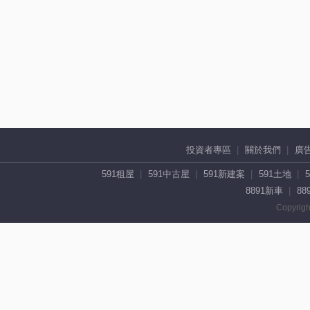
投資者專區
關於我們
廣
591租屋
591中古屋
591新建案
591土地
8891新車
88
Copyrigh