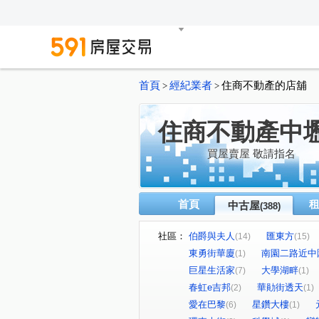
首頁
經紀業者
住商不動產的店舖
>
>
住商不動產中
買屋賣屋 敬請指名
首頁
中古屋
(388)
社區：
伯爵與夫人
匯東方
(14)
(15)
東勇街華廈
南園二路近中
(1)
巨星生活家
大學湖畔
(7)
(1)
春虹e吉邦
華勛街透天
(2)
(1)
愛在巴黎
星鑽大樓
(6)
(1)