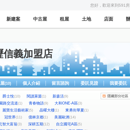
您好，歡迎來到591
新建案
中古屋
租屋
土地
店面
壢信義加盟店
租屋
個人介紹
留言諮詢
委託見證
我要委託
(10)
爵士悅
閱讀萊茵
新森活
隱藏部分社區
(10)
(1)
(9)
園路交流道
青春物語
大和ONE-A區
(1)
(9)
(3)
麗寶生活藝術家
晶曜大樓
東勇街華夏
(5)
(1)
(1)
冠世界
億林京都
美麗歐洲
(11)
(1)
(14)
元智大富翁
深耕五期
自立國宅A區
(3)
(12)
(5)