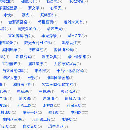
戀歐洲
君臨天下
智富城
市政潤隆
(2)
(1)
(5)
(2)
華國際星鑽
新文華
心擎天
(8)
(1)
(1)
水悅
慕光
振翔富御
(6)
(7)
(6)
合新讀樂樂
傳世國寶
遠雄未來市
1)
(7)
(2)
(1)
術館
麗寶愛琴海
楊湖天光
(7)
(3)
(1)
宜誠菁英行館
丰城秀景
城市CRV
0)
(4)
(1)
(2)
榮耀歐洲
陸光五村EFG區
鴻築吾江
(1)
(1)
(5)
異國風華
博市國宅
隆昌街39號
(9)
(5)
(1)
區)
凱撒宮庭
源美亞典
環中音樂季
(1)
(1)
(1)
(7)
宜誠僑峰
麗江星漾
力麒家家富富
(1)
(2)
(1)
自立國宅C區
東勇街
千浩中北路公寓
(1)
(2)
(1)
成家大璽
櫻悅
海華國際會館
(1)
(1)
(3)
街
和耀家 2期
宏普画時代-時尚苑
(1)
(1)
(1)
湖段
忠福段
三層段
崁頭厝段
(1)
(1)
(1)
(1)
二街
龍陵路
忠孝街
龍城六街
(14)
(15)
(6)
(10)
勇街
南園二路
永福路
莊敬三街
(6)
(1)
(10)
(3)
龍川四街
華美一路
華勛街
中園路
(1)
(2)
(1)
(33)
龍岡路三段
元化路二段
永樂街
(2)
(1)
(1)
和五街
自立五街
環中東路
(12)
(5)
(9)