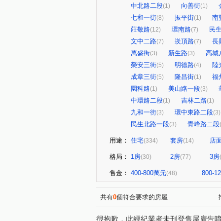
中北路二段
向善街
(1)
(1)
七和一街
振平街
南
(8)
(1)
莊敬路
環南路
民
(12)
(7)
文中二路
崁頂路
長
(7)
(7)
萬盛街
新生路
高城
(3)
(3)
榮安三街
明德路
陸
(5)
(4)
成章三街
隆昌街
福
(5)
(1)
園科路
美山路一段
(1)
(3)
中環路二段
吉林二路
(1)
(1)
九和一街
環中東路二段
(3)
(3)
民生北路一段
青峰路二段
(3)
用途：
住宅
套房
店
(334)
(14)
格局：
1房
2房
3房
(30)
(77)
售金：
400-800萬元
800-
(48)
共有
0
個符合要求的房屋
很抱歉，此經紀業者未刊登售屋廣告