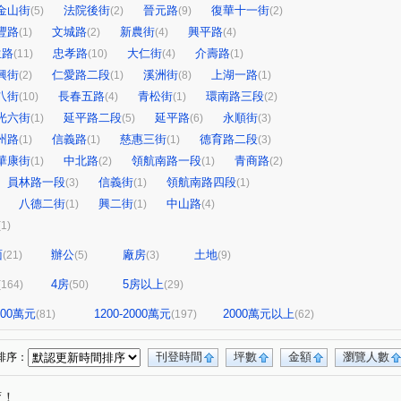
金山街
法院後街
晉元路
復華十一街
(5)
(2)
(9)
(2)
豐路
文城路
新農街
興平路
(1)
(2)
(4)
(4)
生路
忠孝路
大仁街
介壽路
(11)
(10)
(4)
(1)
興街
仁愛路二段
溪洲街
上湖一路
(2)
(1)
(8)
(1)
八街
長春五路
青松街
環南路三段
(10)
(4)
(1)
(2)
光六街
延平路二段
延平路
永順街
(1)
(5)
(6)
(3)
州路
信義路
慈惠三街
德育路二段
(1)
(1)
(1)
(3)
華康街
中北路
領航南路一段
青商路
(1)
(2)
(1)
(2)
員林路一段
信義街
領航南路四段
(3)
(1)
(1)
八德二街
興二街
中山路
(1)
(1)
(4)
(1)
面
辦公
廠房
土地
(21)
(5)
(3)
(9)
4房
5房以上
(164)
(50)
(29)
1200萬元
1200-2000萬元
2000萬元以上
(81)
(197)
(62)
刊登時間
坪數
金額
瀏覽人數
排序：
唷！