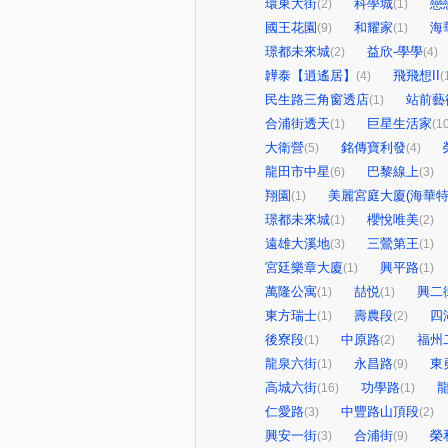
環東大街
科學城
戀
(2)
(1)
國王花園
和耀家
海
(9)
(1)
璟都未來城
益欣-學學
(2)
(4)
韡泰【逍遙居】
飛飛想II
(4)
(
民生路三角窗透店
站前藝
(1)
合浦街透天
巨星生活家
(1)
(1
大衛營
銘傳寶利發
(5)
(4)
龍田市中星
巴黎線上
(6)
(3)
翔園
美麗宮庭大廈(海華特
(1)
璟都未來城
櫻悅唯美
(1)
(2)
遠雄大溪地
三鶯第王
(3)
(1)
宮廷樂章大廈
興平路
(1)
(1)
萬隆公寓
喆悦
興二
(1)
(1)
東方瑞士
壽農段
四
(1)
(2)
後寮段
中原路
福州
(1)
(2)
龍泉六街
永昌路
東
(1)
(9)
高城六街
功學路
(16)
(1)
仁愛路
中豐路山頂段
(3)
(2)
興安一街
合浦街
榮
(3)
(9)