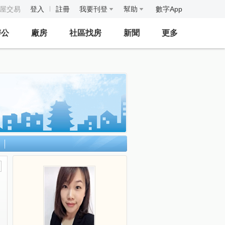
房屋交易
登入
註冊
我要刊登
幫助
數字App
辦公
廠房
社區找房
新聞
更多