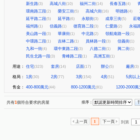
新生路
高城八街
福州二街
長春五路
(3)
(10)
(14)
(4)
環南路三段
榮安三街
高城六街
明德路
(2)
(5)
(16)
(4)
延平路二段
延平路
永順街
成章三街
莊
(5)
(6)
(3)
(5)
福州路
信義路
德育路二段
仁愛路
永福
(1)
(1)
(3)
(2)
美山路一段
華康街
中北路
領航南路一段
(3)
(1)
(2)
(1)
中環路二段
吉林二路
員林路一段
信義街
(1)
(1)
(3)
(1)
九和一街
環中東路二段
八德二街
興二街
(4)
(3)
(1)
(1)
民生北路一段
青峰路二段
高洲五街
(3)
(1)
(1)
用途：
住宅
套房
店面
辦公
廠房
(323)
(14)
(17)
(5)
(3)
格局：
1房
2房
3房
4房
5房以
(30)
(77)
(154)
(51)
售金：
400-800萬元
800-1200萬元
1200-2000
(44)
(81)
共有
1
個符合要求的房屋
排序：
上一頁
1
下一頁
到第