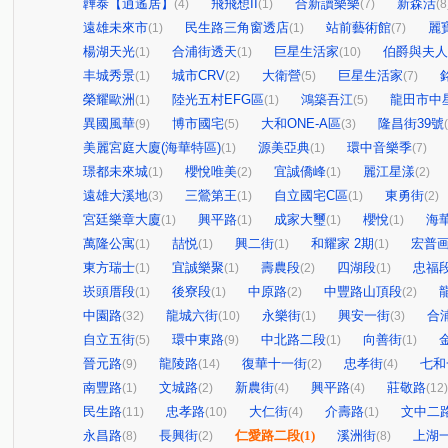
韡泰【逍遙居】
飛飛想II
合新讀樂樂
新森活
(4)
(1)
(7)
(8
遠雄未來市
民生路三角窗透店
站前藝術館
麗
(1)
(1)
(7)
楊湖天光
合浦街透天
巨星生活家
伯爵與夫人
(1)
(1)
(10)
丰城秀景
城市CRV
大衛營
巨星生活家
(1)
(2)
(5)
(7)
榮耀歐洲
陸光五村EFG區
鴻築吾江
龍田市中
(1)
(1)
(5)
異國風華
博市國宅
大和ONE-A區
隆昌街39號
(9)
(5)
(3)
美麗宮庭大廈(海華特區)
源美亞典
環中音樂季
(1)
(1)
(7)
璟都未來城
櫻悅唯美
宜誠僑峰
麗江星漾
(1)
(2)
(1)
(2)
遠雄大溪地
三鶯第王
自立國宅C區
東勇街
(3)
(1)
(1)
(2)
宮廷樂章大廈
興平路
成家大璽
櫻悅
海
(1)
(1)
(1)
(1)
萬隆公寓
喆悦
興二街
和耀家 2期
宏普画
(1)
(1)
(1)
(1)
東方瑞士
宜誠樂聚
壽農段
四湖段
忠福
(1)
(1)
(2)
(1)
崁頭厝段
後寮段
中原路
中豐路山頂段
(1)
(1)
(2)
(2)
中園路
龍城六街
永樂街
興安一街
合
(32)
(10)
(1)
(3)
自立五街
環中東路
中北路二段
向善街
(5)
(9)
(1)
(1)
晉元路
龍陵路
復華十一街
忠孝街
七和
(9)
(14)
(2)
(4)
南豐路
文城路
新農街
興平路
莊敬路
(1)
(2)
(4)
(4)
(12)
民生路
忠孝路
大仁街
介壽路
文中二
(11)
(10)
(4)
(1)
永昌路
長興街
仁愛路二段
(1)
溪洲街
上湖
(8)
(2)
(8)