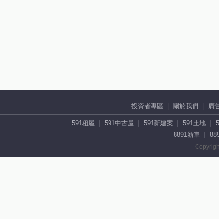
投資者專區
關於我們
廣
591租屋
591中古屋
591新建案
591土地
8891新車
88
Copyrigh