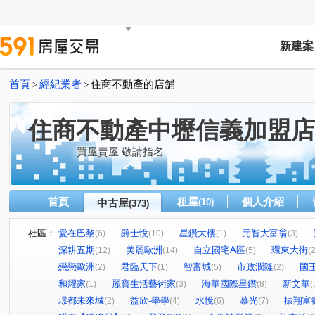
新建案
首頁
經紀業者
住商不動產的店舖
>
>
住商不動產中壢信義加盟店
買屋賣屋 敬請指名
首頁
租屋
個人介紹
中古屋
(10)
(373)
社區：
愛在巴黎
爵士悅
星鑽大樓
元智大富翁
(6)
(10)
(1)
(3)
深耕五期
美麗歐洲
自立國宅A區
環東大街
(12)
(14)
(5)
(2
戀戀歐洲
君臨天下
智富城
市政潤隆
國
(2)
(1)
(5)
(2)
和耀家
麗寶生活藝術家
海華國際星鑽
新文華
(1)
(3)
(8)
(
璟都未來城
益欣-學學
水悅
慕光
振翔富
(2)
(4)
(6)
(7)