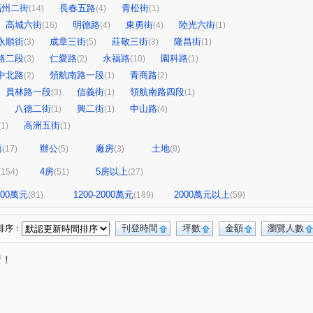
福州二街
長春五路
青松街
(14)
(4)
(1)
高城六街
明德路
東勇街
陸光六街
(16)
(4)
(4)
(1)
永順街
成章三街
莊敬三街
隆昌街
(3)
(5)
(3)
(1)
路二段
仁愛路
永福路
園科路
(3)
(2)
(10)
(1)
中北路
領航南路一段
青商路
(2)
(1)
(2)
員林路一段
信義街
領航南路四段
(3)
(1)
(1)
八德二街
興二街
中山路
(1)
(1)
(4)
高洲五街
(1)
(1)
面
辦公
廠房
土地
(17)
(5)
(3)
(9)
4房
5房以上
(154)
(51)
(27)
1200萬元
1200-2000萬元
2000萬元以上
(81)
(189)
(59)
刊登時間
坪數
金額
瀏覽人數
排序：
唷！