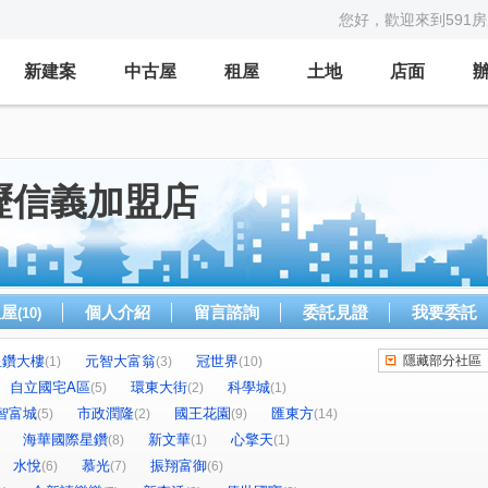
您好，歡迎來到591
新建案
中古屋
租屋
土地
店面
壢信義加盟店
租屋
個人介紹
留言諮詢
委託見證
我要委託
(10)
星鑽大樓
元智大富翁
冠世界
隱藏部分社區
(1)
(3)
(10)
自立國宅A區
環東大街
科學城
(5)
(2)
(1)
智富城
市政潤隆
國王花園
匯東方
(5)
(2)
(9)
(14)
海華國際星鑽
新文華
心擎天
(8)
(1)
(1)
水悅
慕光
振翔富御
(6)
(7)
(6)