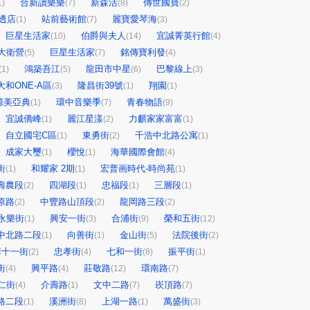
合新讀樂樂
新森活
傳世國寶
1)
(7)
(8)
(2)
透店
站前藝術館
麗寶愛琴海
(1)
(7)
(3)
巨星生活家
伯爵與夫人
宜誠菁英行館
(10)
(14)
(4)
大衛營
巨星生活家
銘傳寶利發
(5)
(7)
(4)
鴻築吾江
龍田市中星
巴黎線上
(1)
(5)
(6)
(3)
大和ONE-A區
隆昌街39號
翔園
(3)
(1)
(1)
源美亞典
環中音樂季
青春物語
(1)
(7)
(9)
宜誠僑峰
麗江星漾
力麒家家富富
(1)
(2)
(1)
自立國宅C區
東勇街
千浩中北路公寓
(1)
(2)
(1)
成家大璽
櫻悅
海華國際會館
(1)
(1)
(4)
街
和耀家 2期
宏普画時代-時尚苑
(1)
(1)
(1)
壽農段
四湖段
忠福段
三層段
(2)
(1)
(1)
(1)
原路
中豐路山頂段
龍岡路三段
(2)
(2)
(2)
永樂街
興安一街
合浦街
榮和五街
(1)
(3)
(9)
(12)
中北路二段
向善街
金山街
法院後街
(1)
(1)
(5)
(2)
華十一街
忠孝街
七和一街
振平街
(2)
(4)
(8)
(1)
街
興平路
莊敬路
環南路
(4)
(4)
(12)
(7)
仁街
介壽路
文中二路
崁頂路
(4)
(1)
(7)
(7)
路二段
溪洲街
上湖一路
萬盛街
(1)
(8)
(1)
(3)