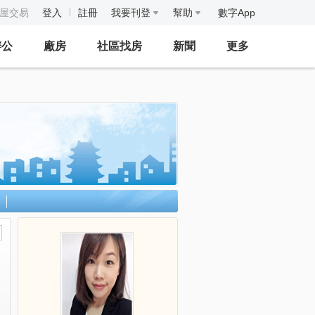
房屋交易
登入
註冊
我要刊登
幫助
數字App
辦公
廠房
社區找房
新聞
更多