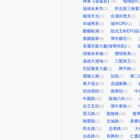
韡泰【逍遙居】
飛飛想II
(4)
(
遠雄未來市
民生路三角窗
(1)
楊湖天光
合浦街透天
(1)
(1)
丰城秀景
城市CRV
(1)
(2)
榮耀歐洲
陸光五村EFG區
(1)
異國風華
博市國宅
(9)
(5)
美麗宮庭大廈(海華特區)
(1)
璟都未來城
櫻悅唯美
(1)
(2)
遠雄大溪地
三鶯第王
(3)
(1)
宮廷樂章大廈
興平路
(1)
(1)
萬隆公寓
喆悦
興二
(1)
(1)
東方瑞士
宜誠樂聚
(1)
(1)
崁頭厝段
後寮段
中
(1)
(1)
中園路
龍城六街
(32)
(10)
自立五街
環中東路
(5)
(9)
晉元路
龍陵路
復
(9)
(14)
南豐路
文城路
新農
(1)
(2)
民生路
忠孝路
大
(11)
(10)
永昌路
長興街
仁愛
(8)
(2)