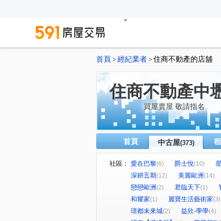
首頁
經紀業者
住商不動產的店舖
>
>
住商不動產中
買屋賣屋 敬請指名
首頁
中古屋
(373)
社區：
愛在巴黎
爵士悅
(6)
(10)
深耕五期
美麗歐洲
(12)
(14)
戀戀歐洲
君臨天下
(2)
(1)
和耀家
麗寶生活藝術家
(1)
(3)
璟都未來城
益欣-學學
(2)
(4)