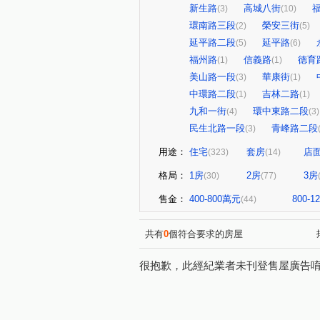
新生路
高城八街
(3)
(10)
環南路三段
榮安三街
(2)
(5)
延平路二段
延平路
(5)
(6)
福州路
信義路
德育
(1)
(1)
美山路一段
華康街
(3)
(1)
中環路二段
吉林二路
(1)
(1)
九和一街
環中東路二段
(4)
(3)
民生北路一段
青峰路二段
(3)
用途：
住宅
套房
店
(323)
(14)
格局：
1房
2房
3房
(30)
(77)
售金：
400-800萬元
800-
(44)
共有
0
個符合要求的房屋
很抱歉，此經紀業者未刊登售屋廣告