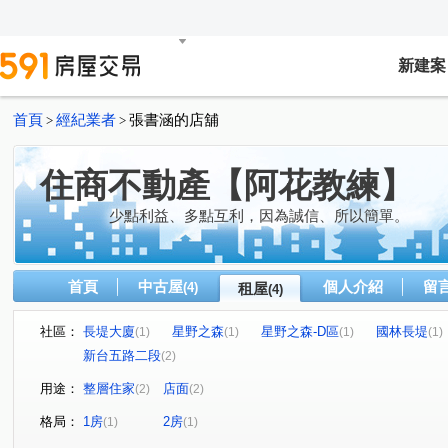
新建案
首頁
經紀業者
張書涵的店舖
>
>
住商不動產【阿花教練】
少點利益、多點互利，因為誠信、所以簡單。
首頁
中古屋
個人介紹
留
(4)
租屋
(4)
社區：
長堤大廈
星野之森
星野之森-D區
國林長堤
(1)
(1)
(1)
(1)
新台五路二段
(2)
用途：
整層住家
店面
(2)
(2)
格局：
1房
2房
(1)
(1)