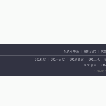
投資者專區
關於我們
廣
591租屋
591中古屋
591新建案
591土地
8891新車
88
Copyrigh