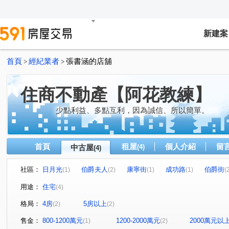
新建案
首頁
經紀業者
張書涵的店舖
>
>
住商不動產【阿花教練】
少點利益、多點互利，因為誠信、所以簡單。
首頁
租屋
個人介紹
留
中古屋
(4)
(4)
社區：
日月光
伯爵夫人
康寧街
成功路
伯爵街
(1)
(2)
(1)
(1)
(
用途：
住宅
(4)
格局：
4房
5房以上
(2)
(2)
售金：
800-1200萬元
1200-2000萬元
2000萬元以
(1)
(2)