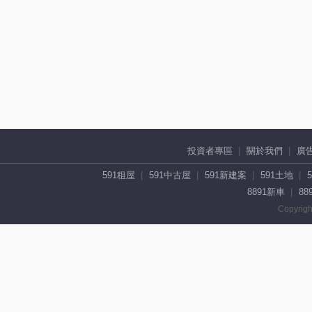
投資者專區
關於我們
廣
591租屋
591中古屋
591新建案
591土地
8891新車
88
Copyrigh