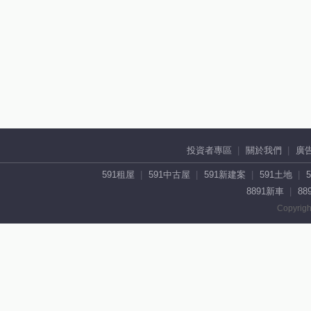
投資者專區
關於我們
廣
591租屋
591中古屋
591新建案
591土地
8891新車
88
Copyrigh