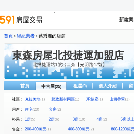
新建案
首頁
經紀業者
蔡秀麗的店舖
>
>
東森房屋北投捷運加盟店
北投捷運站1號出口旁【光明路47號】
首頁
租屋
個人介紹
留
中古屋
(0)
(25)
社區：
克拉美地
郵政新村丙區
JR捷座
山妍疊翠
(1)
(1)
(1)
(1)
環遊郡覓風區-大地之子翠山居大樓區
(1)
天慕
泉之鄉
(1)
(1
用途：
住宅
套房
(23)
(2)
富域
吉星大廈
天泉大廈
文化國宅B區
大
(1)
(1)
(1)
(1)
格局：
1房
2房
3房
4房
5房以
(5)
(6)
(10)
(2)
凌霄大樓
光明路
杏林二路
市民大道四段
(1)
(1)
(1)
(1)
建國南路一段
中和街
大屯路
和平西路三段
(1)
(2)
(1)
(1)
售金：
200-400萬元
400-800萬元
800-1200萬
(1)
(2)