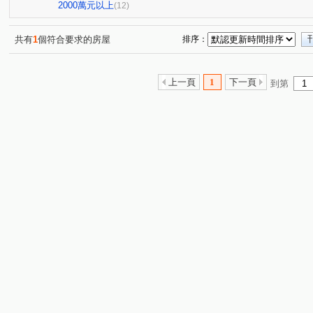
溫泉路
大同街
中山路
大興街
龍米路一
(4)
(1)
(2)
(1)
2000萬元以上
(12)
文化三路
福港街
新民路
(1)
(1)
(1)
共有
1
個符合要求的房屋
排序：
上一頁
1
下一頁
到第