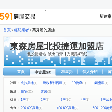
新建案
首頁
經紀業者
蔡秀麗的店舖
>
>
東森房屋北投捷運加盟店
北投捷運站1號出口旁【光明路47號】
首頁
租屋
個人介紹
留
中古屋
(0)
(24)
社區：
克拉美地
郵政新村丙區
JR捷座
山妍疊翠
(1)
(1)
(1)
(1)
環遊郡覓風區-大地之子翠山居大樓區
天慕
泉之鄉
(1)
(1)
(1
用途：
住宅
套房
(22)
(2)
富域
吉星大廈
天泉大廈
文化國宅B區
大
(1)
(1)
(1)
(1)
格局：
1房
2房
3房
4房
5房以
(5)
(6)
(10)
(1)
凌霄大樓
光明路
杏林二路
市民大道四段
(1)
(1)
(1)
(1)
建國南路一段
中和街
和平西路三段
興福寮
(1)
(2)
(1)
(2)
售金：
200-400萬元
400-800萬元
800-1200萬
(1)
(2)