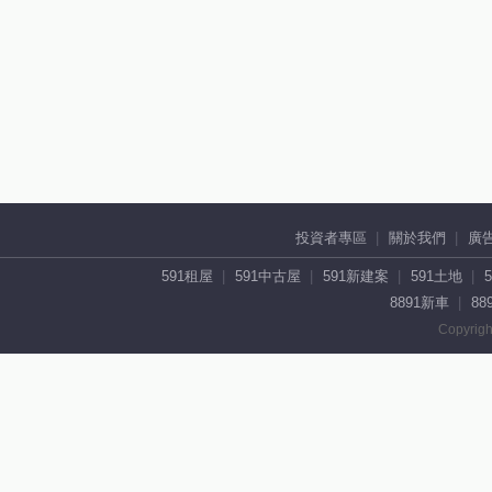
投資者專區
關於我們
廣
591租屋
591中古屋
591新建案
591土地
8891新車
88
Copyrigh