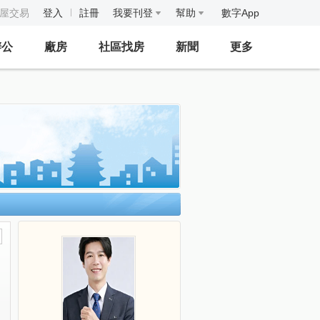
房屋交易
登入
註冊
我要刊登
幫助
數字App
辦公
廠房
社區找房
新聞
更多