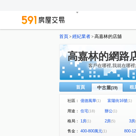
首頁
經紀業者
高嘉林的店舖
>
>
高嘉林的網路
客戶在哪裡,我就在哪裡
首頁
租
中古屋
(19)
社區：
億德風華
富陽街16號
(1)
(1)
信義誠家
閱讀歐洲
(1)
(1)
用途：
住宅
辦公
(18)
(1)
宏國大鎮
福邸龍門A區
(1)
(1)
格局：
1房
2房
3房
(1)
(5)
青隅
園區街
富陽街
(1)
(1)
(
南京東路五段
康寧路一段
(1)
售金：
400-800萬元
800-
(1)