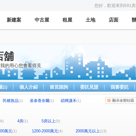
您好，歡迎來到591
新建案
中古屋
租屋
土地
店面
店舖
;我的用心您會看得見
屋
個人介紹
留言諮詢
委託見證
我要委託
(1)
民權敦品
基泰香奈爾
碩樺謙禾
顯示全部社區
(1)
(1)
(1)
凱旋門
百樂大廈
市民大道三段126號
(1)
(1)
(1)
財盛通商大樓
一院香
太子東宮
(1)
(1)
(1)
4房
5房以上
(6)
(1)
(5)
民權東路六段
成功路三段
1)
(3)
(1)
吳興街
成功路五段
信義路三段
(1)
(1)
(1)
(1)
1200萬元
1200-2000萬元
2000萬元以上
(1)
(4)
(13)