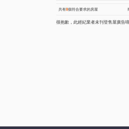
市民大道三段
大同路二段
(1)
松山路
樟樹一路
承
(1)
(1)
共有
0
個符合要求的房屋
很抱歉，此經紀業者未刊登售屋廣告