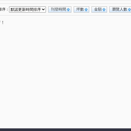
樟樹二路
基隆路二段
八德路三段
(1)
(1)
(1)
(1)
德路四段
(1)
刊登時間
坪數
金額
瀏覽人數
排序：
唷！